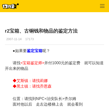
专区_《R2》
>
练级心得
>
正文
r2宝箱、古铜钱和物品的鉴定方法
2007-11-14
17173
●如果要
鉴定宝箱
呢？
请找
<宝箱鉴定师>
并付1000元的鉴定费 就可以知道
开出来的物品
◆艾斯镇：请找莉娜
◆黑土镇：请找乔恩森
位置：请找到NPC<治安队长>齐尔姆
面对他以后 走左边楼梯上去 就会看到