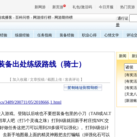
新网游
新页游
礼包/激活码
今日开服
热门页游
游戏播客
-
百科问答
-
网游排行榜
-
网游期待榜
|
通行证
册
经验
练级经验
任务指南
装备经验
职业心得
心情文学
评论
魔兽
天堂
新闻
新
和装备出处练级路线（骑士）
王权与
[
有奖活
8 【
加入收藏
/
文章投稿
/
截图上传
/
发表评论
】
[
有奖活
[
有奖活
[
天龙八
[
新游账
pics/3489/200711/05/2018666,1.html
游戏。登陆以后啥也不要想装备包里的小刀（TAB或ALT
稻草人吧（打5个灵魂之珠）打到6级就回新手村庄找NPC交
最好做任务这把刀可以用到20多级可以强化）。打到6级估计
。去新手地图最上面的精灵神殿把去打蝙蝠（掉强化石可以