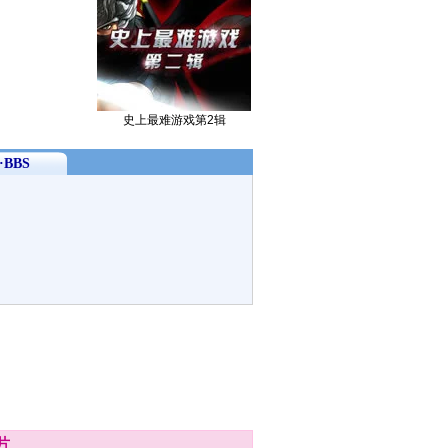
史上最难游戏第2辑
BBS
片