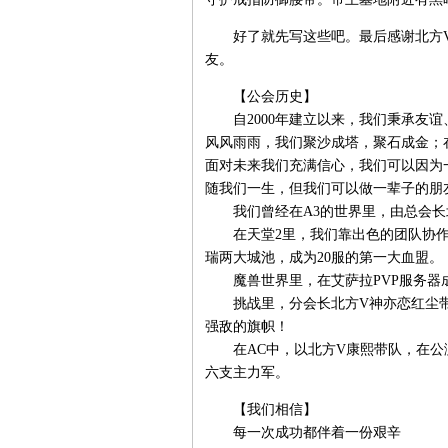
好了就先写这些吧。最后感谢北方V心
友。
【公会历史】
自2000年建立以来，我们秉承友谊
风风雨雨，我们聚沙成塔，聚石成金；
面对未来我们充满信心，我们可以因为
随我们一生，但我们可以做一辈子的朋
我们曾经在A3的世界里，由总会长
在天堂2里，我们靠出色的团队协作
瑞两大城池，成为20服的第一大血盟。
魔兽世界里，在艾萨拉PVP服务器成
挑战里，分会长北方V神亦恋红尘带
强敌的旗帜！
在AC中，以北方V康熙带队，在公测
六支主力军。
【我们相信】
每一次成功都伴着一份艰辛