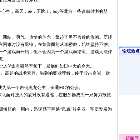
空，霸天，赫，王牌H，boy等北方一些参加封测的朋
、团结、勇气、热情的信念，擎起了勇不言败的旗帜。历经
在困难时没有退缩，在荣誉面前从未骄傲，始终坚持不懈。
论坛热点·
一个游戏而开始，但不会因为一个游戏而结束。游戏无法伴
友。
北方V歪哥毅然率领下，发展到如日中天的今天。
、高超的战术素养、独到的职业理解，终于攻占奇岩、欧
为第一个击倒黑龙公主，全通MC的公会。
队面对强大的敌对没有退缩，在服务器成为一只努力抵抗
短短的一周内，迅速荡平网通“凤翼”服务器。军团发展为
玩家
照