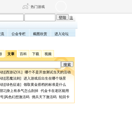
热门游戏
注
交流
公会专栏
截图欣赏
进入论坛
DNF
传奇4
剑网3旗舰版
新天龙八部
游
文章
百科
下载
视频
自由
诛仙世界
仙剑世界
动
][
西游记OL
]
哪个不是开放测试当天的活动
动
][
恶魔法则
]
进入游戏后出生在哪个场景
动
][
绿色征途
]
领取黄金搭档的标准是什么
部2
]
身上有杀气怎么削掉
代金卡在老区能用
号
]
风色幻想激活码
佣兵天下激活码
轮回卡