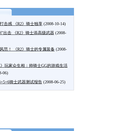
打击感 《R2》骑士独享
(2008-10-14)
剑”出击 《R2》骑士添高级武器
(2008-
风范！ 《R2》骑士的专属装备
(2008-
2》玩家众生相：帅骑士GG的游戏生活
8-06)
+3+5+6骑士武器测试报告
(2008-06-25)