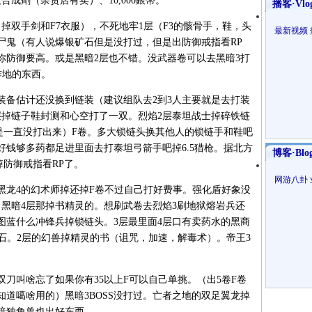
成劑（杂货店有卖）、10,000銀幣。
播客·Vlo
掉双手剑和F7衣服），不死地牢1层（F3的骸骨手，鞋，头
最新视频
尸鬼（有人说爆银矿石但是没打过，但是出防御戒指看RP
你防御要高。或是黑暗2层也不错。没武器卷可以去黑暗3打
咋地的东西。
装备估计还没换到链装（建议组队去2到3人主要就是去打装
层掉链子鞋封测和心空打了一双。烈焰2层泰坦战士掉碎铁链
是一直没打出来）F卷。多大锁链头换其他人的锁链手和鞋吧
钱够多药都足进里面去打泰坦弓箭手吧掉6.5猎枪。据北方
博客·Blo
防御戒指看RP了。
网游八卦
龙4的幻术师掉还掉F卷不过自己打好费事。强化盾好象没
。黑暗4层那掉书精灵的。想刷武卷去烈焰3刷地狱熔岩兵还
图蓝什么冲锋兵掉锁链头。3层最里面4层口有卖药水的黑商
石。2层的幻兽掉精灵的书（诅咒，加速，解毒术）。帝王3
刀叫啥忘了如果你有35以上F可以自己单挑。（出5卷F卷
道噶啥用的）黑暗3BOSS没打过。亡者之地的双足翼龙掉
暗独角兽也出好东西。