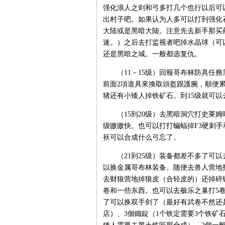
强化浪人之剑和弓多打几个也行以后可
出村子吧。如果认为人多可以打到强化
大陆或是黑暗大陆。注意先去新手那买
速。）之后去打监视者吧掉水晶球（可以
还是黑暗之城。一般都选复仇。
（11－15级）回報哥布林防具任務
前面2項道具來換取頭盔跟護腕，順便
猪还有小矮人掉铁矿石。到15级就可
（15到20级）去黑暗洞穴打史莱姆
级嗷嗷快。也可以打打蝙蝠掉F3硬刺
袄可以合成什么弓忘了。
（21到25级）装备都差不多了可以
以换金属哥布林装备。随便去兽人营地打兽
去财狼营地掉狼皮（合轻皮的）还掉碎
卷和一些东西。也可以去极乐之巢打5
了可以换双手剑了（最好有武卷不然还是
店）、3個鐵錠（1个铁定需要3个铁矿