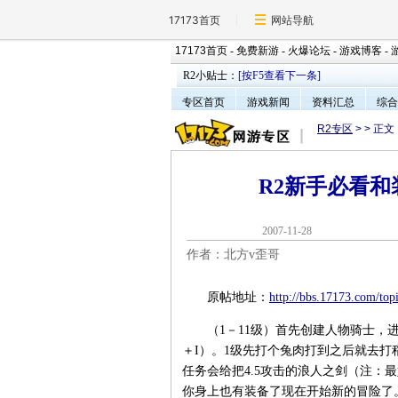
17173首页
网站导航
17173首页
-
免费新游
-
火爆论坛
-
游戏博客
-
R2小贴士：
[按F5查看下一条]
专区首页
游戏新闻
资料汇总
综合
R2专区
>
> 正文
R2新手必看
2007-11-2
作者：北方v歪哥
原帖地址：
http://bbs.17173.com/to
（1－11级）首先创建人物骑士，进入
＋I）。1级先打个兔肉打到之后就去打
任务会给把4.5攻击的浪人之剑（注：
你身上也有装备了现在开始新的冒险了