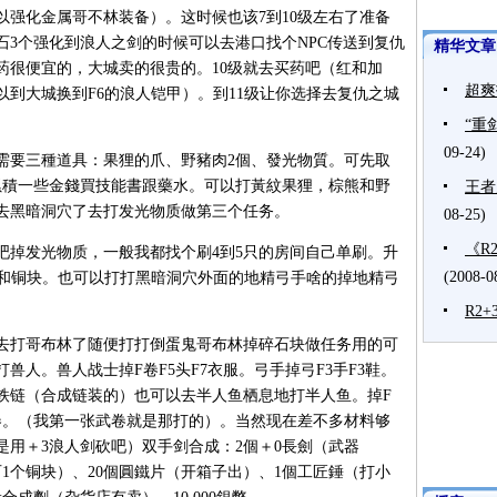
以强化金属哥不林装备）。这时候也该7到10级左右了准备
石3个强化到浪人之剑的时候可以去港口找个NPC传送到复仇
精华文章
药很便宜的，大城卖的很贵的。10级就去买药吧（红和加
超爽
到大城换到F6的浪人铠甲）。到11级让你选择去复仇之城
“重
09-24)
需要三種道具：果狸的爪、野豬肉2個、發光物質。可先取
累積一些金錢買技能書跟藥水。可以打黃紋果狸，棕熊和野
王者
以去黑暗洞穴了去打发光物质做第三个任务。
08-25)
《R
吧掉发光物质，一般我都找个刷4到5只的房间自己单刷。升
(2008-0
手和铜块。也可以打打黑暗洞穴外面的地精弓手啥的掉地精弓
R2
去打哥布林了随便打打倒蛋鬼哥布林掉碎石块做任务用的可
人。兽人战士掉F卷F5头F7衣服。弓手掉弓F3手F3鞋。
铁链（合成链装的）也可以去半人鱼栖息地打半人鱼。掉F
卷。（我第一张武卷就是那打的）。当然现在差不多材料够
用＋3浪人剑砍吧）双手剑合成：2個＋0長劍（武器
石1个铜块）、20個圓鐵片（开箱子出）、1個工匠錘（打小