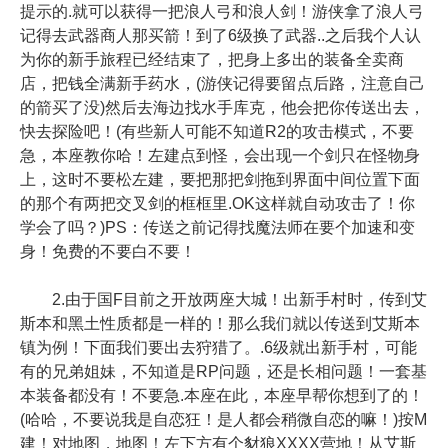
提示的.就可以获得一把浪人弓和浪人剑！游侠拿了浪人弓
记得去武器商人那买箭！到了6级换了武器..之后我个人认
为你的新手旅程已经结束了，把身上多出的装备全卖商
店，把钱全满新手药水，(游侠记得要留点后路，注意自己
的箭买了没)然后去海边找水手库克，他会把你传送出去，
快去探险吧！(有些新人可能不知道R2的攻击模式，不要
急，本座教你哈！左建点到怪，会出现一个剑只在怪物身
上，这时不要松左建，要把那把剑拖到界面中间位置下面
的那个有两把交叉剑的框框里.OK这样就自动攻击了！你
学会了吗？)PS：传送之前记得找魔法师在要个加速和变
身！免费的不要白不要！
2.由于国F目前之开放两座大城！出新手村时，传到艾
斯本和黑土性质都是一样的！那么我们就以传送到艾斯本
镇为例！下面我们要出去狩猎了。.6级就出新手村，可能
有的兄弟姐妹，不知道是RP问题，还是长相问题！一套基
本装备都没有！不要急.本座在此，本座早帮你想到了的！
(哈哈，不要说我是自恋狂！是人都会稍微自恋的嘛！)按M
建！对地图，地图！左下方有个豺狼XXXX营地！从艾斯