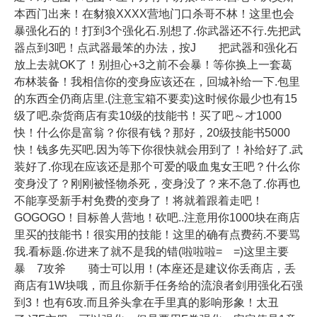
本西门出来！在豺狼XXXX营地门口杀哥不林！这里也会
暴强化石的！打到3个强化石.别想了.你武器还不行.先把武
器点到3吧！点武器最笨的办法，按J 把武器和强化石
放上去就OK了！别担心+3之前不会暴！等你换上一套葛
布林装备！我相信你的变身应该还在，回城补给一下.包里
的东西全仍商店里.(注意宝箱不要卖)这时候你最少也有15
级了吧.杂货商店有卖10级的技能书！买了吧～才1000
快！什么你是富翁？你很有钱？那好，20级技能书5000
快！钱多先买吧.因为等下你很快就会用到了！补给好了.武
装好了.你现在应该还是那个可爱的吸血鬼女王吧？什么你
变身没了？刚刚被怪物杀死，变身没了？来不急了.你再也
不能享受新手村免费的变身了！将就着跟着走吧！
GOGOGO！目标兽人营地！砍吧..注意用你1000块在商店
里买的技能书！很实用的技能！这里的确有点费药.不要骂
我.看标题.你进来了就不是我的错(啦啦啦= =)这里主要
暴 7攻斧 骑士可以用！(本座还是建议你丢商店，丢
商店有1W块哦，而且你新手任务给的流浪者剑用强化石强
到3！也有6攻.而且斧头拿在手里真的影响形象！太丑