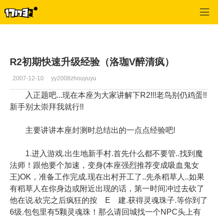
专区_《R2》
>
练级心得
>
正文
R2初期快速升级经验（洛珈V醉清疯）
2007-12-10
yy2008zhouyuyu
入正题吧...现在本座为大家讲解下R2!!!老鸟别仍鸡蛋!!
新手别太崇拜我就行!!
主要讲讲本座封测时总结出的一点点经验吧!
1.进入游戏.出生地新手村.首先什么都不要管..找到魔
法师！跟他要个加速，变身(本座强烈推荐变成吸血鬼女
王)OK，准备工作完成.现在出村开工了..先杀稻草人..如果
有稻草人在你身边或附近出现的话，第一时间冲过去砍了
他在说.砍完之后疯狂的按 E 建.获得灵魂珠子.等你到了
6级.包包里有5颗灵魂珠！那么请回城找一个NPC头上有