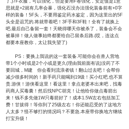
了.)7F衣服，可以强化，但是要用F卷强化，安定值是1意
思就是+2就有几率会暴，强化石没办法强化装备前有+0字
样的装备！5F头，不要用鉴定药水鉴定，因为这里出的5F
头全是诅咒的.将就带着吧！3F手和3F鞋！全有了就换上
吧.最后自己备留一套！天晓得哪天你被杀了，装备会不会
被暴掉！做人做事始终都要给自己留条后路.(哎，连这点
都要本座教你，太让我失望了)
PS：要换上我说的这一套装备.可能你会在兽人营地
带1个小时或是2个小或是更久(理由我前面有说)没药了不
要回城，M建 你会看到流浪者镇！翻山过去吧！会帮你
减少很多时间的！新手药只能喝到19级！买小红吧.也不算
贵.游侠！游侠看这里！看这里！拿点老婆本出来吧，找毒
药商人买毒囊！然后找NPC胡克！让他给你做点毒箭出
来！钱不多先做1W只毒箭好了！成本1.5W左右包括加工
费！甘拔得！等你到了25级左右！你还能忍受的了这地方
人太多？怪不够打的情况吗？不要急.本座带你换地方继续
打宝升级！