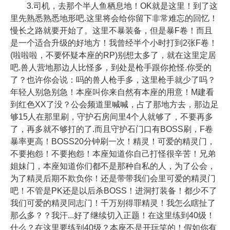
3.司机，去那个半人鱼栖息地！OK就是这里！到了这
里先熟悉熟悉地形吧.这里将会给你留下非常难忘的回忆！
慢长之路就要开始了。这里不暴装备，但是暴F卷！而且
是一个适合升级的好地方！我曾经半个小时打到2张F卷！
(啦啦啦，不要怀疑本座的RP)别想太多了，就在这里定居
吧.兽人营地那边人比怪多，到处是枪手跟你抢怪.你受的
了？也许你会说：吗的兽人枪手多，这里枪手就少了吗？
年轻人别急别急！本座叫你来自然有本座的用意！M建看
到红色XX了没？公会频道里喊喊，占了那地方去，那边足
够15人在那里刷，守护石房间里4个人就够了，不要再多
了，再多就不够打的了.而且守护石门口有BOSS刷，F卷
暴率更高！BOSS20分钟刷一次！精灵！可爱的精灵门，
不要抱怨！不要抱怨！本座知道你自己打怪很辛苦！兄弟
姐妹门，本座知道你们都不是那种自私的人，为了公会，
为了精灵后期不欺负你！还是带带我们会里可爱的精灵门
吧！不管是PK还是以后杀BOSS！进洞打装备！都少不了
我们可爱的精灵同志门！千万别得罪精灵！我怎么瞎扯了
那么多？？我汗...好了继续切入正题！在这里练到40级！
什么？在这里要练到40级？本座不是开玩笑的！假如你有