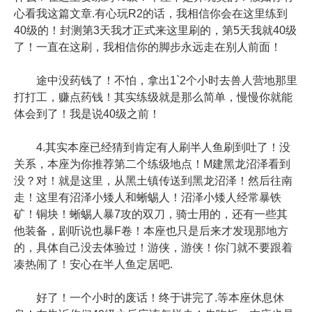
心看我这篇文章.有心玩R2的话，我相信你会在这里练到
40级的！封测第3天我才正式来这里刷的，第5天我就40级
了！一直在这刷，我相信你的脚步永远走在别人前面！
途中没药钱了！不怕，拿出1`2个小时去兽人营地那里
打打工，赚点药钱！其实练级就是那么简单，慢慢你就能
体会到了！我是说40级之前！
4.其实本座已经猜到肯定有人刷半人鱼刷到吐了！没
关系，本座为你推荐第二个练级地点！M建黑龙沼泽看到
没？对！就是这里，从黑土镇传送到黑龙沼泽！然后往南
走！这里有沼泽小矮人和蜥蜴人！沼泽小矮人经常暴铁
矿！铜块！蜥蜴人暴7攻的双刀，骑士用的，还有一些其
他装备，剧听说也暴F卷！本座也只是后来才发现那地方
的，具体自己没去体验过！游侠，游侠！你门就不要跟着
凑热闹了！安心在半人鱼定居吧.
好了！一个小时的废话！终于讲完了.等本座休息休