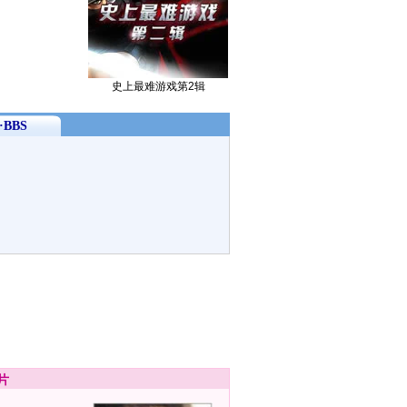
史上最难游戏第2辑
BBS
片