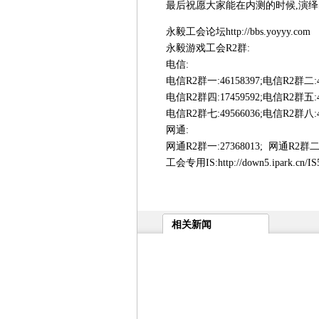
最后祝愿大家能在内测的时候,演绎
永毅工会论坛http://bbs.yoyyy.com
永毅游戏工会R2群:
电信:
电信R2群一:46158397;电信R2群二:415
电信R2群四:17459592;电信R2群五:433
电信R2群七:49566036;电信R2群八:49
网通:
网通R2群一:27368013; 网通R2群二:1
工会专用IS:http://down5.ipark.cn/IS5/
相关新闻