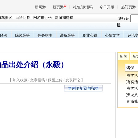
新网游
新页游
礼包/激活码
今日开服
热门页游
游戏播客
-
百科问答
-
网游排行榜
-
网游期待榜
|
通行证
册
经验
练级经验
任务指南
装备经验
职业心得
心情文学
评论
魔兽
天堂
新闻
新
物品出处介绍（永毅）
王权与
[
有奖活
3 【
加入收藏
/
文章投稿
/
截图上传
/
发表评论
】
[
有奖活
[
有奖活
[
天龙八
[
新游账