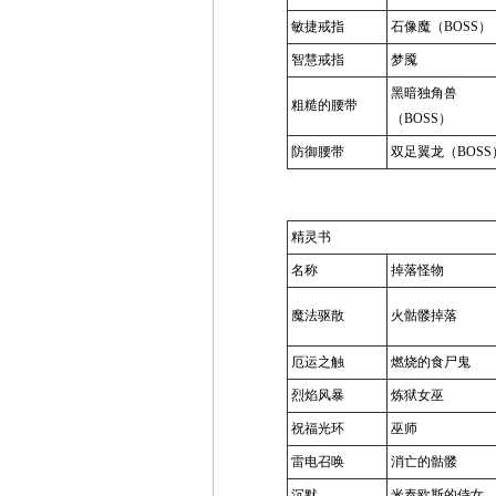
敏捷戒指
石像魔（BOSS）
智慧戒指
梦魇
黑暗独角兽
粗糙的腰带
（BOSS）
防御腰带
双足翼龙（BOSS
精灵书
名称
掉落怪物
魔法驱散
火骷髅掉落
厄运之触
燃烧的食尸鬼
烈焰风暴
炼狱女巫
祝福光环
巫师
雷电召唤
消亡的骷髅
沉默
米泰欧斯的侍女