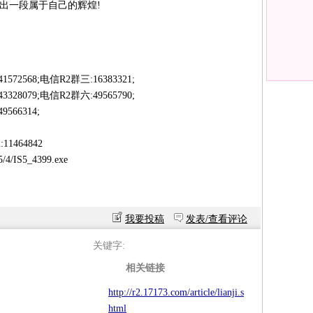
出一段属于自己的辉煌!
72568;电信R2群三:16383321;
28079;电信R2群六:49565790;
566314;
1464842
4/IS5_4399.exe
我要投稿
发表/查看评论
关键字:
相关链接
http://r2.17173.com/article/lianji.s
html