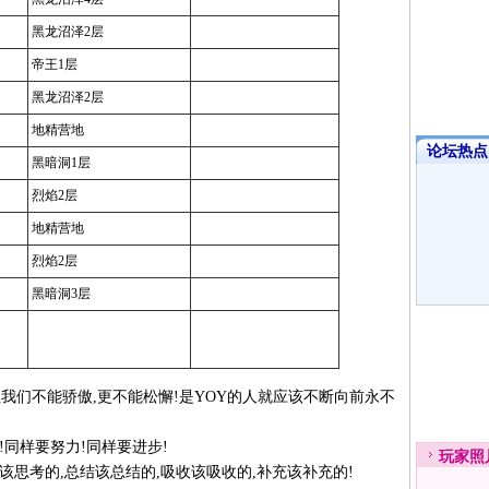
黑龙沼泽2层
帝王1层
黑龙沼泽2层
地精营地
论坛热点·
黑暗洞1层
烈焰2层
地精营地
烈焰2层
黑暗洞3层
们不能骄傲,更不能松懈!是YOY的人就应该不断向前永不
同样要努力!同样要进步!
玩家
照
考的,总结该总结的,吸收该吸收的,补充该补充的!