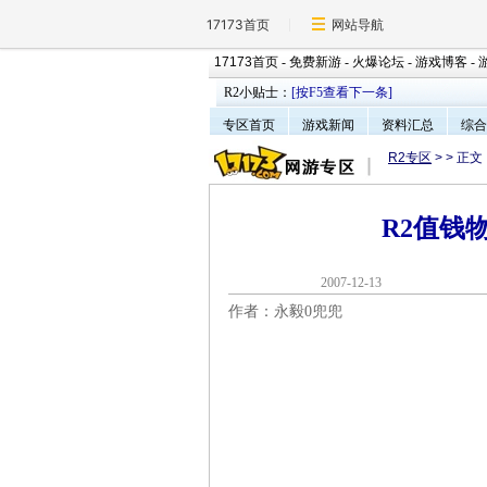
17173首页
网站导航
17173首页
-
免费新游
-
火爆论坛
-
游戏博客
-
R2小贴士：
[按F5查看下一条]
专区首页
游戏新闻
资料汇总
综合
R2专区
>
> 正文
R2值钱
2007-12-1
作者：永毅0兜兜