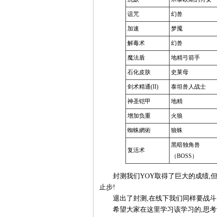
诅咒
幻兽
加速
梦魇
解毒术
幻兽
魔法盾
地精弓箭手
石化皮肤
史莱母
剑术精通(II)
泰坦兽人战士
神圣铠甲
地精
增加负重
火狼
蜘蛛網術
狼蛛
黑暗独角兽
复活术
（BOSS）
封测我们YOY取得了巨大的成绩,但我
止步!
退出了封测,在线下我们同样要战斗!
希望大家在这里学习该学习的,思考该思