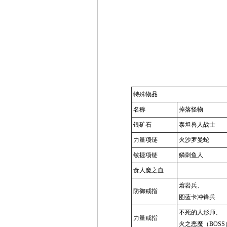
特殊物品
名称
掉落怪物
银矿石
泰坦兽人战士
力量项链
火沙罗曼蛇
敏捷项链
鳞刺鱼人
食人魔之血
熔岩兵、
防御戒指
图蓝卡冲锋兵
不死的人形师、
力量戒指
火之恶魔（BOSS