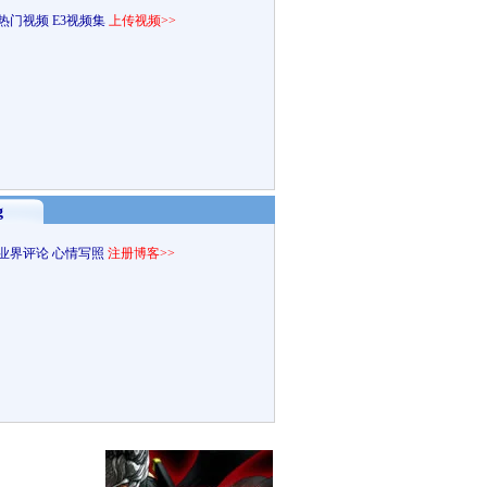
热门视频
E3视频集
上传视频>>
g
业界评论
心情写照
注册博客>>