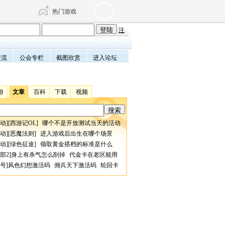
热门游戏
注
交流
公会专栏
截图欣赏
进入论坛
DNF
传奇4
剑网3旗舰版
新天龙八部
游
文章
百科
下载
视频
自由
诛仙世界
仙剑世界
动
][
西游记OL
]
哪个不是开放测试当天的活动
动
][
恶魔法则
]
进入游戏后出生在哪个场景
动
][
绿色征途
]
领取黄金搭档的标准是什么
部2
]
身上有杀气怎么削掉
代金卡在老区能用
号
]
风色幻想激活码
佣兵天下激活码
轮回卡