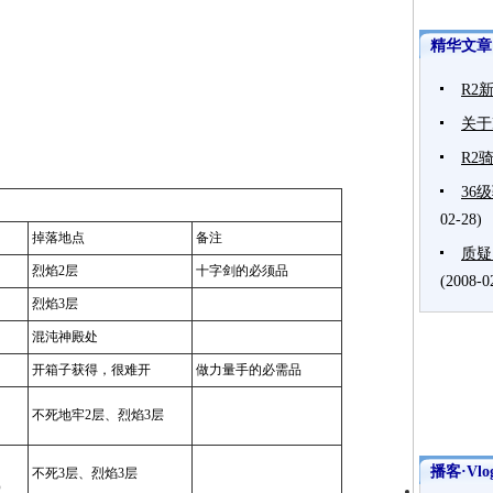
精华文章
R2
关于
R2
36
02-28)
掉落地点
备注
质疑
烈焰2层
十字剑的必须品
(2008-0
烈焰3层
混沌神殿处
开箱子获得，很难开
做力量手的必需品
不死地牢2层、烈焰3层
播客·Vlo
不死3层、烈焰3层
）