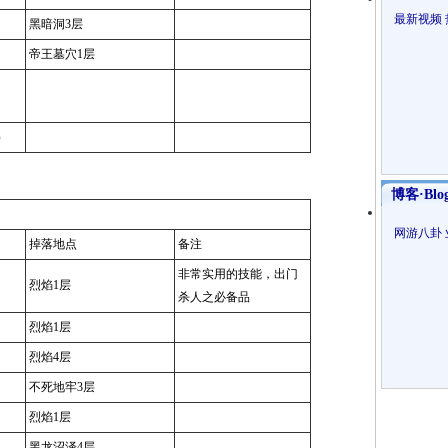
最新视频
黑暗洞3层
帝王墓穴1层
）
博客·Blo
网游八卦
掉落地点
备注
非常实用的技能，出门
烈焰1层
杀人之必备品
烈焰1层
烈焰4层
不死地牢3层
烈焰1层
黑龙沼泽4层