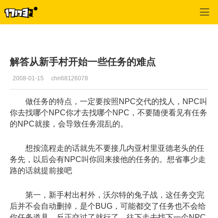
专区_《R2》
>
任务指南
>
正文
解答从新手村开始一些任务的难点
2008-01-15
chn68126078
做任务的特点，一定要按照NPC交代的找人，NPC叫
你去找哪个NPC你才去找哪个NPC，不要随便看见有任务
的NPC就接，会导致任务混乱的。
想按流程走的话就先不要接几内亚村里亚德老头的任
务先，以后会有NPC叫你回来接他的任务的。想省事少走
路的话就提前接吧
第一，新手村出村外，沃尔特的兔子战，这任务交完
后并不会自动删掉，是个BUG，可能都交了任务也不会给
你任务道具，反正交过了就行了，往下走去找下一个NPC