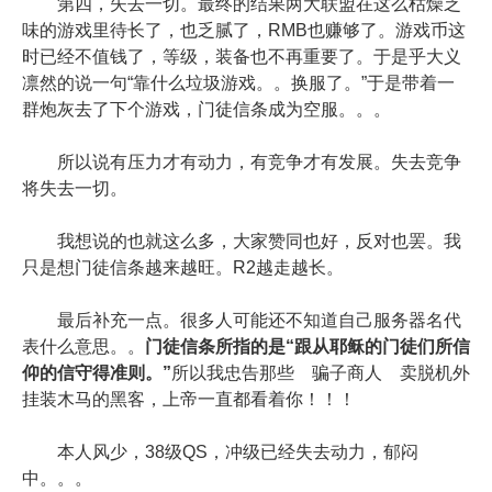
第四，失去一切。最终的结果两大联盟在这么枯燥乏
味的游戏里待长了，也乏腻了，RMB也赚够了。游戏币这
时已经不值钱了，等级，装备也不再重要了。于是乎大义
凛然的说一句“靠什么垃圾游戏。。换服了。”于是带着一
群炮灰去了下个游戏，门徒信条成为空服。。。
所以说有压力才有动力，有竞争才有发展。失去竞争
将失去一切。
我想说的也就这么多，大家赞同也好，反对也罢。我
只是想门徒信条越来越旺。R2越走越长。
最后补充一点。很多人可能还不知道自己服务器名代
表什么意思。。
门徒信条所指的是“跟从耶稣的门徒们所信
仰的信守得准则。”
所以我忠告那些 骗子商人 卖脱机外
挂装木马的黑客，上帝一直都看着你！！！
本人风少，38级QS，冲级已经失去动力，郁闷
中。。。