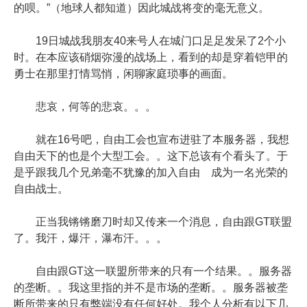
的呗。”（地球人都知道）因此城战将变的毫无意义。
19日城战我朋友40来号人在城门口足足发呆了2个小
时。在本应该硝烟弥漫的战场上，看到的却是穿着铠甲的
勇士在那里打情骂悄，闲聊家庭琐事的画面。
悲哀，何等的悲哀。。。
就在16号吧，自由工会也宣布进驻了本服务器，我想
自由天下的也是个大型工会。。这下总该有个看头了。于
是乎跟我几个兄弟毫不犹豫的加入自由 成为一名光荣的
自由战士。
正当我锵锵磨刀时却又传来一个消息，自由跟GT联盟
了。我汗，爆汗，瀑布汗。。。
自由跟GT这一联盟所带来的只有一个结果。。服务器
的垄断。。我这里指的并不是市场的垄断。。服务器被垄
断所带来的只有弊端没有任何好处。我个人分析有以下几