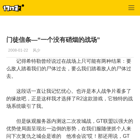
专区_《R2》
>
心情文学
>
正文
门徒信条—“一个没有硝烟的战场”
2008-01-22
风少
记得希特勒曾经说过在战场上只可能有两种结果：要
么敌人踏着我们的尸体过去，要么我们踏着敌人的尸体过
去。
这段话一直让我记忆忧心。也许是本人战争片看多了
的缘故吧，正是这样我才选择了R2这款游戏，它独特的战
场系统吸引了我。
但是纵观服务器内测这二次攻城战，GT联盟以强大的
优势使局面呈现出一边倒的形势，在我们服随便抓个人来
问下次复仇之城会是谁的 他准会说“哎！那还用说，GT