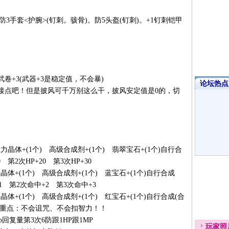
手套<护腕>(钉刺。骇骨)。防5头盔(钉刺)。+1钉刺铠甲
+3(武器+3是稳定值，不会暴)
论坛热点·
接点吧！但是披风可千万别这么干，披风安定值是0的，切
晶体+(1个) 高级合成剂+(1个) 翡翠宝石+(1个)自行合
第2次HP+20 第3次HP+30
体+(1个) 高级合成剂+(1个) 蓝宝石+(1个)自行合成
第2次命中+2 第3次命中+3
体+(1个) 高级合成剂+(1个) 红宝石+(1个)自行合成(合
1，重点：不会诅咒、不会扣智力！！
p回复量第3次6防跟1HP跟1MP
玩家
照