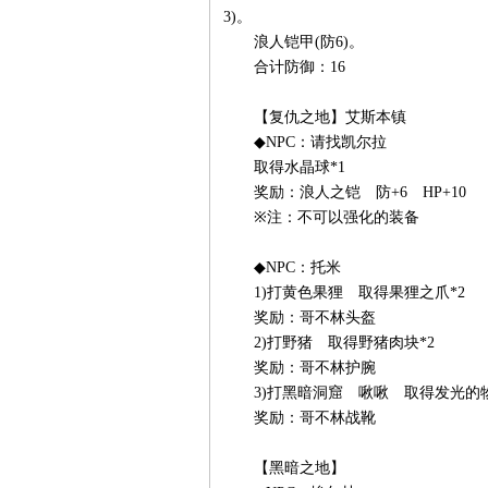
3)。
浪人铠甲(防6)。
合计防御：16
【复仇之地】艾斯本镇
◆NPC：请找凯尔拉
取得水晶球*1
奖励：浪人之铠 防+6 HP+10
※注：不可以强化的装备
◆NPC：托米
1)打黄色果狸 取得果狸之爪*2
奖励：哥不林头盔
2)打野猪 取得野猪肉块*2
奖励：哥不林护腕
3)打黑暗洞窟 啾啾 取得发光的物
奖励：哥不林战靴
【黑暗之地】