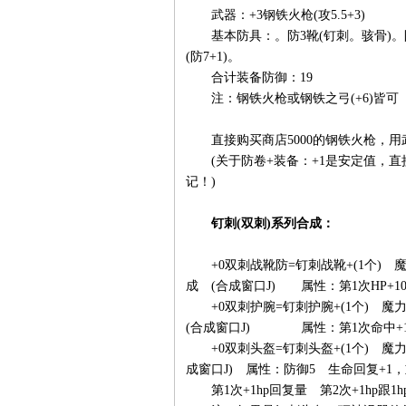
武器：+3钢铁火枪(攻5.5+3)
基本防具：。防3靴(钉刺。骇骨)。防3
(防7+1)。
合计装备防御：19
注：钢铁火枪或钢铁之弓(+6)皆可
直接购买商店5000的钢铁火枪，用武卷
(关于防卷+装备：+1是安定值，直
记！)
钉刺(双刺)系列合成：
+0双刺战靴防=钉刺战靴+(1个) 魔力
成 (合成窗口J) 属性：第1次HP+10 
+0双刺护腕=钉刺护腕+(1个) 魔力晶
(合成窗口J) 属性：第1次命中+1 
+0双刺头盔=钉刺头盔+(1个) 魔力晶
成窗口J) 属性：防御5 生命回复+
第1次+1hp回复量 第2次+1hp跟1h