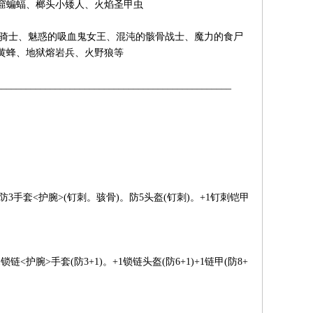
窟蝙蝠、榔头小矮人、火焰圣甲虫
骑士、魅惑的吸血鬼女王、混沌的骸骨战士、魔力的食尸
黄蜂、地狱熔岩兵、火野狼等
________________________________________________
手套<护腕>(钉刺。骇骨)。防5头盔(钉刺)。+1钉刺铠甲
<护腕>手套(防3+1)。+1锁链头盔(防6+1)+1链甲(防8+