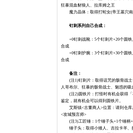
狂暴混血豺狼人、拉库姆之王
魔力晶体：取得打蛇女(帝王墓穴南
钉刺系列自己合成：
+0钉刺战靴：5个钉刺片+20个圆铁片+
合成
+0钉刺护腕：3个钉刺片+30个圆铁片+
合成
备注：
(注1)钉刺片：取得诅咒的骸骨战士
人哥布尔、狂暴的骸骨战士、魅惑的吸
(注2)圆铁片：打怪时有机会获得「
鉴定，就有机会可以得到圆铁片。
艾斯镇<古董商人>位置：请到仓库后
<攻城预言师>
(注3)工匠锤：1个锤子头+1个锤柄+
锤子头：取得小矮人、吉拉卡羊、捣