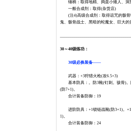
锤柄：取得地精、捣蛋小矮人、洞
一般合成剂：取得(杂货店)
(注4)高级合成剂：取得诅咒的骸骨
鬼、骸骨战士、黑暗的蛇魔女、巨大的
__________________________________
30～40级练功：
30级必换装备——
武器：+3狩猎火枪(攻6.5+3)
基本防具：。防3靴(钉刺。骇骨)。防3
(防7+1)。
合计装备防御：19
进阶防具：+1锁链战靴(防3+1)。+1锁链
1)。
合计装备防御：24