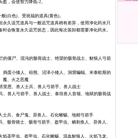
盔，会使智力降低-2。
(白色)、受祝福的道具(黄色)。
永久诅咒道具与一般诅咒道具稍有差异，使用净化药水只
备时会恢复永久诅咒状态，因此每次装卸都需要净化药水。
烂的僵尸、混沌的骸骨战士、绝望的骸骨战士、豺狼人弓箭
、捣蛋小矮人、棕熊、沼泽小矮人、洞窟蝙蝠、米泰欧斯的
 魔、火之恶魔
塔里恩、兽人士兵、兽人弓箭手、兽人战士
兵、兽人弓箭手、兽人战士、泰坦兽人首领、地狱的骸骨战
士兵、食尸鬼、异兽人、石化蜥蜴、地精弓箭手
、骸骨骑士、骸骨弓箭手、盔甲虫、鳞刺鱼人、异兽人、
焰圣甲虫、盔甲虫、石化蜥蜴、混血豺狼人、火焰飞龙、