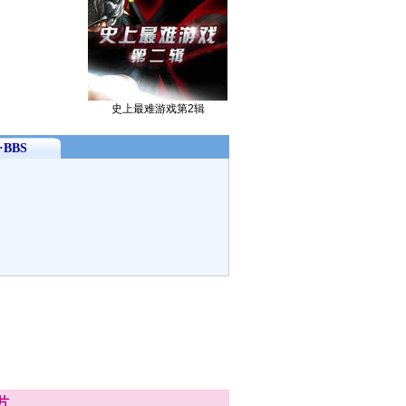
史上最难游戏第2辑
BBS
片