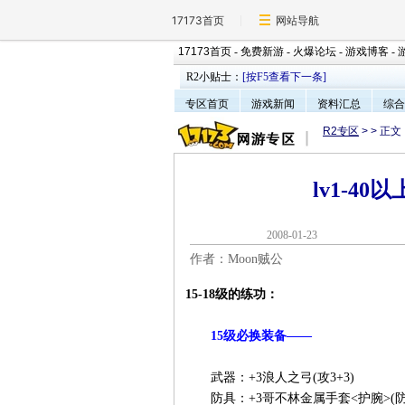
17173首页
网站导航
17173首页
-
免费新游
-
火爆论坛
-
游戏博客
-
R2小贴士：
[按F5查看下一条]
专区首页
游戏新闻
资料汇总
综合
R2专区
>
> 正文
lv1-4
2008-01-2
作者：Moon贼公
15-18级的练功：
15级必换装备——
武器：+3浪人之弓(攻3+3)
防具：+3哥不林金属手套<护腕>(防0+