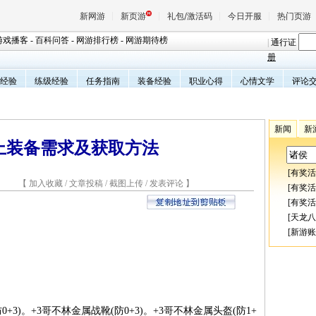
新网游
新页游
礼包/激活码
今日开服
热门页游
游戏播客
-
百科问答
-
网游排行榜
-
网游期待榜
|
通行证
册
经验
练级经验
任务指南
装备经验
职业心得
心情文学
评论
魔兽
天堂
新闻
新
0以上装备需求及获取方法
王权与
[
有奖活
3 【
加入收藏
/
文章投稿
/
截图上传
/
发表评论
】
[
有奖活
[
有奖活
[
天龙八
[
新游账
3)。+3哥不林金属战靴(防0+3)。+3哥不林金属头盔(防1+