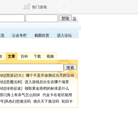
热门游戏
注
交流
公会专栏
截图欣赏
进入论坛
DNF
传奇4
剑网3旗舰版
新天龙八部
游
文章
百科
下载
视频
自由
诛仙世界
仙剑世界
动
][
西游记OL
]
哪个不是开放测试当天的活动
动
][
恶魔法则
]
进入游戏后出生在哪个场景
动
][
绿色征途
]
领取黄金搭档的标准是什么
部2
]
身上有杀气怎么削掉
代金卡在老区能用
号
]
风色幻想激活码
佣兵天下激活码
轮回卡