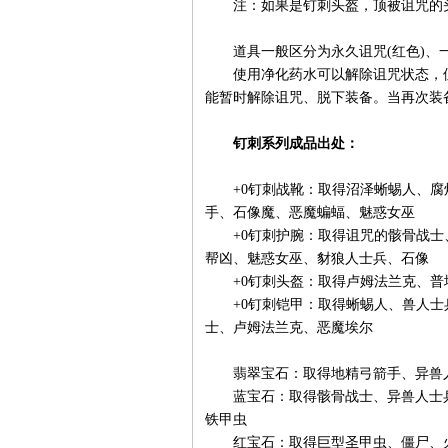
注：如果是钉刺头盔，顶被诅咒的头
道具一般区分为永久诅咒(红色)、一般
使用净化药水可以解除诅咒状态，但
能暂时解除诅咒、脱下装备。当再次装
钉刺系列成品出处：
+0钉刺战靴：取得沼泽蜥蜴人、腐
手、石像魔、恶魔蝙蝠、魅惑女巫
+0钉刺护腕：取得诅咒的骸骨战士
帮凶、魅惑女巫、豺狼人士兵、石像
+0钉刺头盔：取得卢姆法兰克、普
+0钉刺铠甲：取得蜥蜴人、兽人士
士、卢姆法兰克、恶魔埃尔
翡翠宝石：取得地精弓箭手、异兽人
蓝宝石：取得骸骨战士、异兽人士兵
铁甲虫
红宝石：取得巨型圣甲虫、僵尸、火