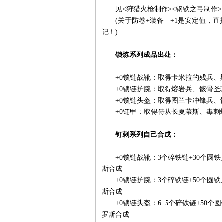
见<狩猎火枪制作><钢铁之弓制作>附
(关于防卷+装备：+1是安定值，直
记！)
锁炼系列成品出处：
+0锁链战靴：取得卡米拉的残兵、
+0锁链护腕：取得熔岩兵、骸骨圣
+0锁链头盔：取得图兰卡冲锋兵、
+0链甲：取得侍从长夏幕斯、毒刺
钉刺系列自己合成：
+0锁链战靴：3个碎铁链+30个圆铁片+
斯合成
+0锁链护腕：3个碎铁链+50个圆铁片+
斯合成
+0锁链头盔：6 5个碎铁链+50个圆铁
罗斯合成