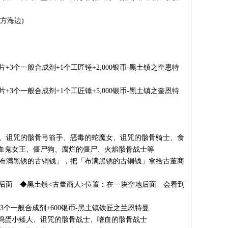
方海边)
3个一般合成剂+1个工匠锤+2,000银币-黑土镇之奎恩特
3个一般合成剂+1个工匠锤+5,000银币-黑土镇之奎恩特
、诅咒的骸骨弓箭手、恶毒的蛇魔女、诅咒的骸骨骑士、食
血鬼女王、僵尸狗、腐烂的僵尸、火焰骸骨战士等
布满黑锈的古铜钱」，把「布满黑锈的古铜钱」拿给古董商
面 ◆黑土镇<古董商人>位置：在一块空地后面 会看到
3个一般合成剂+600银币-黑土镇铁匠之兰恩特曼
蛋小矮人、诅咒的骸骨战士、嗜血的骸骨战士