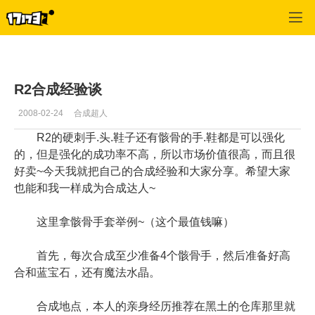
专区_《R2》
>
装备经验
>
正文
R2合成经验谈
2008-02-24
合成超人
R2的硬刺手.头.鞋子还有骸骨的手.鞋都是可以强化
的，但是强化的成功率不高，所以市场价值很高，而且很
好卖~今天我就把自己的合成经验和大家分享。希望大家
也能和我一样成为合成达人~
这里拿骸骨手套举例~（这个最值钱嘛）
首先，每次合成至少准备4个骸骨手，然后准备好高
合和蓝宝石，还有魔法水晶。
合成地点，本人的亲身经历推荐在黑土的仓库那里就