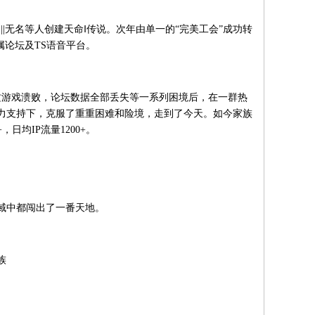
命
||
无名等人创建天命‖传说。次年由单一的“完美工会”成功转
属论坛及
TS
语音平台。
攻游戏溃败，论坛数据全部丢失等一系列困境后，在一群热
力支持下，克服了重重困难和险境，走到了今天。如今家族
+
，日均
IP
流量
1200+
。
域中都闯出了一番天地。
族