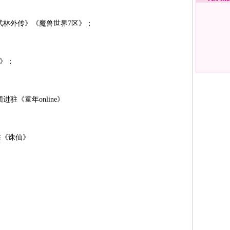
武林外传》《魔兽世界7区》；
》；
驻《童年online》
驻《诛仙》
》