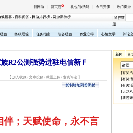
新网游
新页游
礼包/激活码
今日开服
热门页游
游戏播客
-
百科问答
-
网游排行榜
-
网游期待榜
|
通行证
册
经验
练级经验
任务指南
装备经验
职业心得
心情文学
评论
魔兽
天堂
新闻
新
家族R2公测强势进驻电信新Ｆ
王权与
[
有奖活
0 【
加入收藏
/
文章投稿
/
截图上传
/
发表评论
】
[
有奖活
[
有奖活
[
天龙八
[
新游账
相伴；天赋使命，永不言