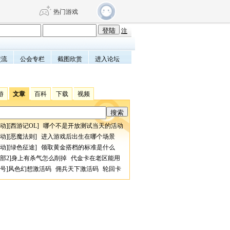
热门游戏
注
交流
公会专栏
截图欣赏
进入论坛
DNF
传奇4
剑网3旗舰版
新天龙八部
游
文章
百科
下载
视频
自由
诛仙世界
仙剑世界
动
][
西游记OL
]
哪个不是开放测试当天的活动
动
][
恶魔法则
]
进入游戏后出生在哪个场景
动
][
绿色征途
]
领取黄金搭档的标准是什么
部2
]
身上有杀气怎么削掉
代金卡在老区能用
号
]
风色幻想激活码
佣兵天下激活码
轮回卡