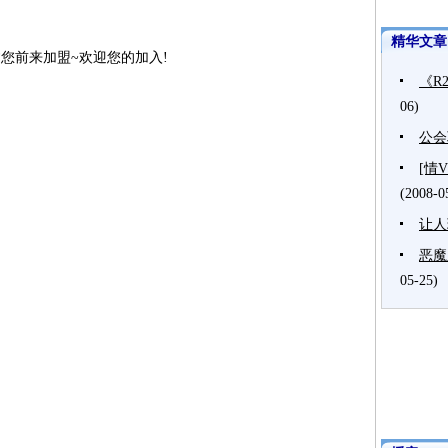
精华文章
邀您前来加盟
~
欢迎您的加入
!
《R
06)
公会
[情
(2008-0
让人
恶魔
05-25)