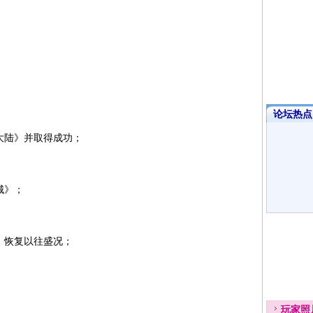
论坛热点·
大陆》并取得成功；
城》；
，恢复以往盛况；
玩家
照