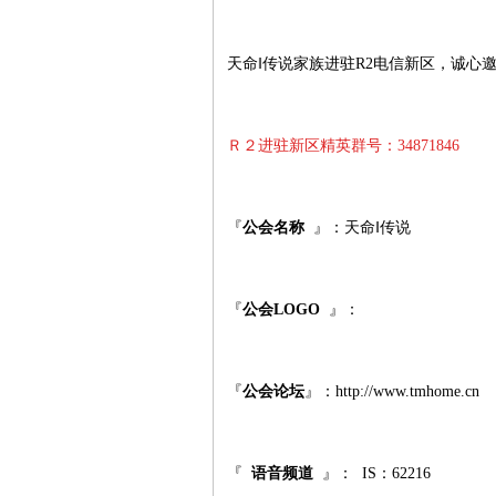
天命‖传说家族进驻
R2
电信新区，诚心
Ｒ２进驻新区精英群号：
34871846
『
公会名称
』：天命‖传说
『
公会
LOGO
』：
『
公会论坛
』：http://www.tmhome.cn
『
语音频道
』： IS：62216