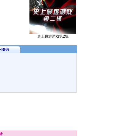
史上最难游戏第2辑
BBS
片