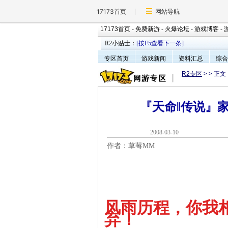
17173首页
网站导航
17173首页
-
免费新游
-
火爆论坛
-
游戏博客
-
R2小贴士：
[按F5查看下一条]
专区首页
游戏新闻
资料汇总
综合
R2专区
>
> 正文
『天命‖传说』
2008-03-1
作者：草莓MM
风雨历程，你我
弃！