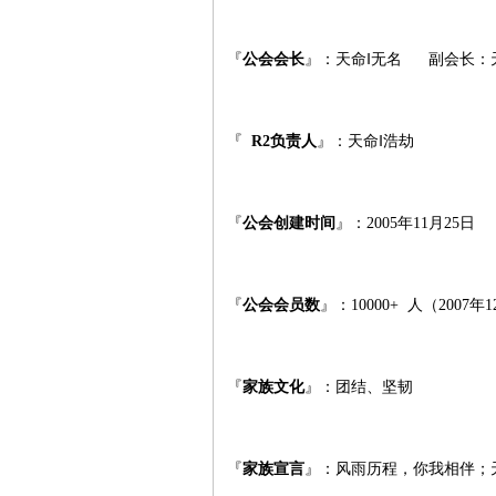
『
公会会长
』：天命‖无名 副会长：天
『
R2
负责人
』：天命‖浩劫
『
公会创建时间
』：2005年11月25日
『
公会会员数
』：10000+ 人（2007
『
家族文化
』：团结、坚韧
『
家族宣言
』：风雨历程，你我相伴；