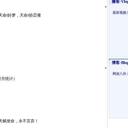
播客·Vlo
最新视频
命‖好梦，天命‖拾②潴
博客·Blo
网游八卦
年12月统计）
天赋使命，永不言弃！