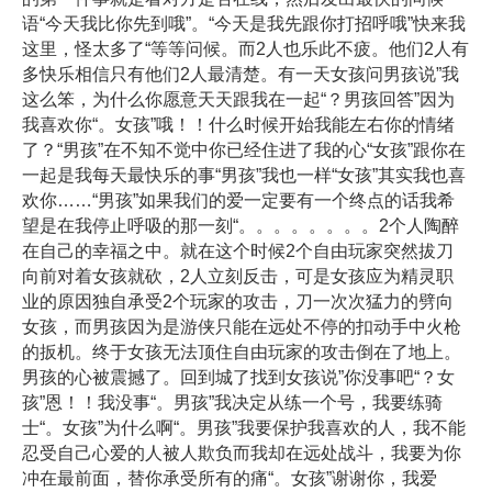
语“今天我比你先到哦”。“今天是我先跟你打招呼哦”快来我
这里，怪太多了“等等问候。而2人也乐此不疲。他们2人有
多快乐相信只有他们2人最清楚。有一天女孩问男孩说”我
这么笨，为什么你愿意天天跟我在一起“？男孩回答”因为
我喜欢你“。女孩”哦！！什么时候开始我能左右你的情绪
了？“男孩”在不知不觉中你已经住进了我的心“女孩”跟你在
一起是我每天最快乐的事“男孩”我也一样“女孩”其实我也喜
欢你……“男孩”如果我们的爱一定要有一个终点的话我希
望是在我停止呼吸的那一刻“。。。。。。。。2个人陶醉
在自己的幸福之中。就在这个时候2个自由玩家突然拔刀
向前对着女孩就砍，2人立刻反击，可是女孩应为精灵职
业的原因独自承受2个玩家的攻击，刀一次次猛力的劈向
女孩，而男孩因为是游侠只能在远处不停的扣动手中火枪
的扳机。终于女孩无法顶住自由玩家的攻击倒在了地上。
男孩的心被震撼了。回到城了找到女孩说”你没事吧“？女
孩”恩！！我没事“。男孩”我决定从练一个号，我要练骑
士“。女孩”为什么啊“。男孩”我要保护我喜欢的人，我不能
忍受自己心爱的人被人欺负而我却在远处战斗，我要为你
冲在最前面，替你承受所有的痛“。女孩”谢谢你，我爱