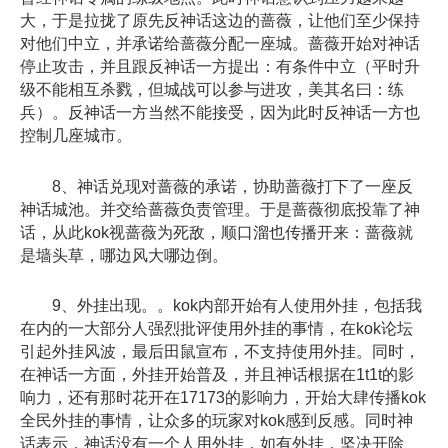
大，于是拉拢了原先反神话这边的蔷薇，让他们至少保持
对他们中立，并承诺给蔷薇分配一座城。蔷薇开始对神话
停止攻击，并且跟反神话一方提出：有条件中立（平时升
级不能相互杀戮，但城战可以参与进攻，美其名曰：练
兵）。反神话一方当然不能接受，因为此时反神话一方也
控制几座城市。
8、神话兑现对蔷薇的承诺，协助蔷薇打下了一座反
神话城池。并交给蔷薇负责管理。于是蔷薇彻底投靠了神
话，从此kok视蔷薇为死敌，顺口溜也传播开来：蔷薇就
是墙头草，哪边风大哪边倒。
9、外挂出现。。kok内部开始有人使用外挂，包括我
在内的一大部分人强烈批评使用外挂的事情，在kok论坛
引起外挂风波，最后田鼠宣布，不支持使用外挂。同时，
在神话一方面，外挂开始普及，并且神话根据在1t1t的影
响力，还有那时花开在17173的影响力，开始大肆传播kok
全民外挂的事情，让众多的玩家对kok感到反感。同时神
话表示，神话没有一个人用外挂，如有外挂，坚决开除