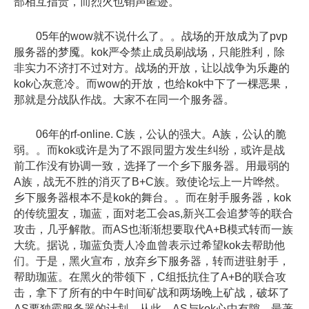
部相互指责，而烈火也销声匿迹。
05年的wow就不说什么了。。战场的开放成为了pvp
服务器的梦魇。kok严令禁止成员刷战场，只能胜利，除
非实力不济打不过对方。战场的开放，让以战争为乐趣的
kok心灰意冷。而wow的开放，也给kok中下了一棵恶果，
那就是分战队作战。大家不在同一个服务器。
06年的rf-online. C族，公认的强大。A族，公认的脆
弱。。而kok或许是为了不跟同盟方发生纠纷，或许是战
前工作没有协调一致，选择了一个乡下服务器。用最弱的
A族，战无不胜的消灭了B+C族。致使论坛上一片哗然。
乡下服务器根本不是kok的舞台。。而在射手服务器，kok
的传统盟友，珈蓝，面对老工会as,新兴工会追梦等的联合
攻击，几乎解散。而AS也渐渐想要取代A+B模式转而一族
大统。据说，珈蓝负责人冷血曾表示过希望kok去帮助他
们。于是，黑火宣布，放弃乡下服务器，转而进驻射手，
帮助珈蓝。在黑火的带领下，C组抵抗住了A+B的联合攻
击，拿下了所有的中午时间矿战和两场晚上矿战，破坏了
AS要独霸服务器的计划。从此，AS与kok心中有隙，最著