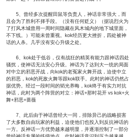
5、曾经多次提醒田鼠等负责人，神话非常强大，而
且会为了胜利不择手段。（没有任何贬义）（据说烈火为
了打风木城曾用一周时间隐藏在风木城内的地下城里面，
不下线。）可能未曾重视。kok经历更大挫折，四处被神
话的人杀。几乎没有安心升级之处。
6、kok处于低谷，仅有战狂的精英有能力跟神话四处
骚扰，使神话无法安心升级。神话为了达到大一统的局面
对中立的邪恶开战，向kok的老冤家火舞开战，迫使中立
的邪恶，kok的死敌火舞等跟kok联手。此时的神话仍然占
据优势。经过一段时间的韬光养晦，kok终于有实力对抗
神话，此时为两个阵营的对立：神话+那时花开 vs kok+火
舞+邪恶+蔷薇
7、此后由于神话曾经大一同，排除异己的战略损害
了大多数自由玩家的利益，迫使他们也投入到反抗神话的
一方。反神话一方优势越来越明显，并逐渐控制了一部分
曾经神话专属的练级地点。此时神话意识到压力越来越