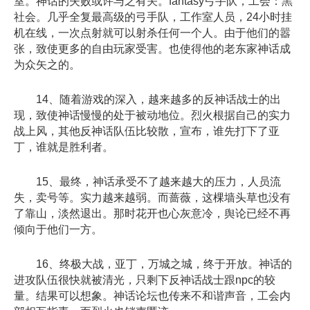
室。神话的失败或许与之有关。fantasy弓手队，工会：黑
社会。几乎全复最高级的弓手队，工作室人员，24小时挂
机在线，一次点射就可以射杀任何一个人。由于他们的嚣
张，致使更多的自由玩家受害。也使得他的老东家神话成
为众矢之的。
14、随着游戏的深入，越来越多的反神话战士的出
现，致使神话慢慢的处于被动地位。烈火根据自己的实力
战上风，其他反神话队伍比较散，宣布，谁先打下了亚
丁，谁就是胜利者。
15、最终，神话承受不了越来越大的压力，人员流
失，卖号等。实力越来越弱。而蔷薇，这棵墙头草也没有
了靠山，淡然退出。那时花开也心灰意冷，舆论已经不再
倾向于他们一方。
16、终极大战，亚丁，万城之城，终于开放。神话的
进攻队伍很快就被清光，只剩下反神话战士跟npc的较
量。结果可以想象。神话论坛也传来不和谐声音，工会内