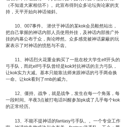
（不知道大家相信不）。此宣布得到众多论坛舆论家的支
持，天平开始向神话倾斜。
10、007事件。 潜伏于神话的某kok会员毅然站出，
把自己掌握的神话内部人员使用外挂，及神话内部推广外
挂的内幕公布于众，舆论哗然。众多感觉被神话蒙蔽的玩
家表示了对神话的愤怒与不齿。
11、神话烈火花重金购买了一批在校大学生elf开头的
弓手队，而此elf弓手队曾经是kok对抗神话的主力弓队，
让kok实力大减。基本只能靠法师来跟神话的弓手两命换
一命。让kok看到了rmb的威力。
12、僵持。战争，就是战争，发生在每一个角落，每
一段时间。半夜3点被打电话叫醒参加pk成了几乎每个kok
的正常经历。
13、不能不提神话的fantasy弓手队。。一个专业工作