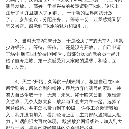
测号发放。。高兴，于是兴奋的被邀请到了kok，论坛上
注册了id,并且加入了qq群。。一个新的世界向我开放
了。。参加会议，分配任务。。等等一切，让我感觉又新
奇又兴奋。感觉到了kok的魅力和吸引力。
3、当时天堂2尚未开放，于是经历了**的天堂2，积累
少许经验。。等待。等待。。还是没有开放。。自己申请
了蜗牛 航海世纪的封测帐号，跟部分kok的老会员一起开
始了航海之旅。第一次感受到大家庭的温馨，和睦，互
助，友爱。
4、天堂2开始，久等的一刻来到了。根据自己在kok
所学到的，所体会到的精神，毅然放弃内测号的索取，并
努力自己争取一个，无奈，未果。终于盼来公测。艰难进
入游戏，无奈人数太多，放弃与工会主力在一起。选择了
网通线路。并不怎么费力到了40级。 许多工会邀请我加
入，我并没有加入。看到论坛上面，主力部队遇到巨大阻
力，神话的强大再次体现。 毅然放弃网通线路，加入到大
部队一起，与自己曾经崇拜的公会进行战斗。