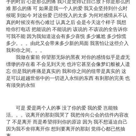
手的时后 心是那么的痛 我只是觉得让自己放下你是那么的
难 那么的痛 可 如果是我一个人的爱 我又会坚持到什么时
候呢 到如今 对这份爱 已经投入的太多 为何对感情从不认
真的时候没有伤心难过 认真之后 会是今天这个样子 我想
给你打电话 把能说的 不能说的 该说的 不该说的全告诉你
可我不能 因为我知道这会有多少喜悦 多少尴尬 多少惊慌
多少。。。由此又会带来多少新的局面 我害怕让这些介入
我和你之间。。。
我做在窗前 仰望那无际的黑夜 对你的感情似乎是虚无
缥缈的存在着 不会见到天光 也许它甚至会像梦幻般被人遗
忘 但是我的疼痛是真实的 我和你之间的纽带是真实的 这
是可以超越世俗中的一切进入永恒的东西 有刹那的完美 也
有须臾的永恒
可是 爱是两个人的事 没了你的爱 我的爱 岂能独
活。。。说离开的那刻我哭了 我把传向公会的信件内容改
了 不是离开 而是希望得到你的原谅 因为 我不想逼迫自己
因为我不舍得离开你 想到要离开的那刻 觉得心都已然抽
离。。。