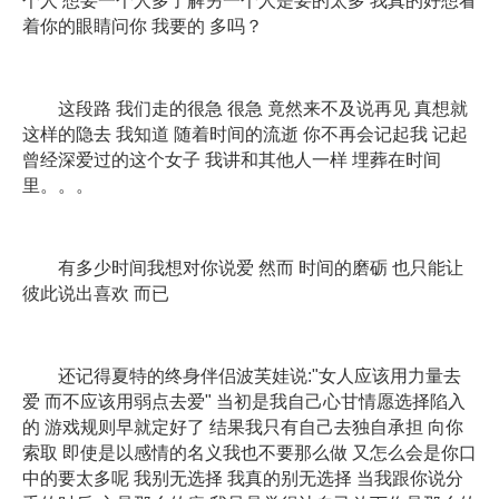
个人 想要一个人多了解另一个人是要的太多 我真的好想看
着你的眼睛问你 我要的 多吗？
这段路 我们走的很急 很急 竟然来不及说再见 真想就
这样的隐去 我知道 随着时间的流逝 你不再会记起我 记起
曾经深爱过的这个女子 我讲和其他人一样 埋葬在时间
里。。。
有多少时间我想对你说爱 然而 时间的磨砺 也只能让
彼此说出喜欢 而已
还记得夏特的终身伴侣波芙娃说:"女人应该用力量去
爱 而不应该用弱点去爱" 当初是我自己心甘情愿选择陷入
的 游戏规则早就定好了 结果我只有自己去独自承担 向你
索取 即使是以感情的名义我也不要那么做 又怎么会是你口
中的要太多呢 我别无选择 我真的别无选择 当我跟你说分