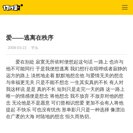
专区_《R2》
>
心情文学
>
正文
爱——逃离在秩序
2008-03-22
芋头
爱在别处 寂寞无所依时便想起这句话 一路上 也许与
他不可能同行 于是我便想逃离 我幻想行在喧哗或者寂静的
远方的路上 淡然地走着 默默地想念他 与爱情无关的想念
与幸福更无关 只是不能不想念 一生其实真的不长 有人对
我这样说 是是 真的不长 短到只是走完一天的路 这一路上
唯一的情感便是想念 将他想念 我不放弃 不放弃对他的想
念 无论他是不是愿意 可们曾相识想爱 更加不会有人将他
提起 不快乐 可也没有忧伤 形单影只只是一种选择 像漂泊
在广袤的大海 对陆地的想念 恒久而热切。