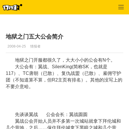
专区_《R2》
>
玩家交流
>
正文
地狱之门五大公会简介
2008-04-25
情报者
地狱之门开服都很久了，大大小小的公会有N个。
大公会有：翼战、SilenKing(简称SK，也就是
117）、TC唐朝（已散）、复仇战盟（已散）、雇佣守护
团（不知道算不算，但R2主页有排名）。其他的没写上的
不要介意哈。
先谈谈翼战 公会会长：翼战圆圆
翼战公会开始人员并不多第一次城站就拿下拜伦城和
几个营地，之后……保住拜伦城拿下黑暗之城和几个营