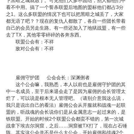
下黑暗之城就散了。可见他们人多不团结，别人都他们中
看不中用。搞了一个誓杀联盟后地图的盟标他们都占3分
之1。这么多联盟的情况下也可以把黑暗之城丢了，大家
都无语了吧？？现在的复仇人都散了，各自一些团长带着
自己的会员另走生路。有一些还加入了地狱战盟，有一些
去了TX，其他零零碎碎的各奔东西。
联盟公会有：不祥
敌对公会有：不祥
雇佣守护团 公会会长：深渊侀者
这个公会嘛，我熟悉，本人以前也是雇佣守护团的其
中一名成员，至于后来退会走了是因为雇佣的会长管理太
烂了，可以说是根本无人管理吧。（请别介意我这么说，
我只是说出自己的看法）雇佣公会从开服就和战魂一起联
盟的，听战魂的会长说你们是从金属意志一起过来的，是
铁联盟。开始的时候2个联盟公会都蛮不错的，第一次城
战拿下埃吉尔洞窟，之后……洞窟被TX打了，现在占石锤
阵。其实这公会并不是什么大公会，开始雇佣和战魂2个