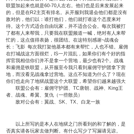
联盟加起来也就是60-70人左右。他们也是后来发展起来
的，但是在R2主页有排名。从开服到我退会他们都是没有
敌对的，他们以：谁打他们，他们就打谁这个态度来对
待。这个方式适合自由玩家，并不适合公会。每次我被打
了都有人来帮我，只要我在联盟频道一喊，绝对有人来帮
忙的，这点值得表扬，很团结。在这特别感谢~战魂会
长：飞影 每次我打架他基本都有来帮忙，人也不错。雇佣
在打城战这方面很烂，IS一片混乱，如果你们有个好的指
挥官我相信你们并不是拿一个营地，最少也有2个。战魂
和雇佣是铁联盟，从开服至今我只看到雇佣守护团拿下营
地，而没看见战魂拿过营地。这点不知道为什么了？现在
你们也走向了地狱战盟这个大联盟，希望你们越来越强大
联盟公会有：雇佣守护团、TC唐朝、战神、King王
者、战魂、希翼、复仇（一些散员）
敌对公会有：翼战、SK、TX、白龙一族
以上所写的是本人在地狱之门所看到的和了解的，是
否真实请各玩家去做判断。有什么写少了写漏请见谅。