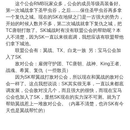
这个公会RMB玩家众多，公会的成员等级高装备好。
第一次城战拿下圣甲虫谷，之后……保住圣甲虫谷再多拿
一个复仇之城。现在的SK在地狱之门是一古强大的势力，
开始的时候人数并不多，第二次城战就拿下复仇之城，把
TC唐朝打散了。SK城战时有没有联盟公会的帮助呢？本
人不清楚，因为SK一直以来很底调，我想应该有联盟帮他
们拿下城池。
联盟公会有：翼战、TX、白龙一族 另：宝马公会加
入了SK
敌对公会：雇佣守护团、TC唐朝、战神、King王者、
战魂、希翼、复仇（一些散员）
因为SK帮翼战打敌对公会，所以现在和翼战的敌对公
会一样了。这点我想说说：SK其实很无辜，一直以来都底
调发展，公会敌对没几个，而且强大的很快，而现在宝马
公会也加入了SK，显然SK现在的实力深不可测。就为了
帮助翼战惹上一堆敌对公会。（内幕不清楚，也许SK有今
天也是翼战帮忙的）