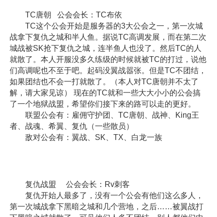
TC唐朝 公会会长：TC布依
TC这个公会开始是服务器的3大公会之一，第一次城
战拿下复仇之城和半人鱼。据说TC高调发展，而在第二次
城战被SK抢下复仇之城，连半鱼人也没了。然后TC的人
就散了。本人开服没多久练级的时候就被TC的打过，说他
们高调呢也不至于吧。起码没翼战嚣张。但是TC不团结，
如果团结也不会一打就散了。（本人对TC唐朝并不太了
解，请大家见谅） 现在的TC就和一些大大小小的公会搞
了一个地狱战盟，希望你们接下来的路可以走的更好。
联盟公会有：雇佣守护团、TC唐朝、战神、King王
者、战魂、希翼、复仇（一些散员）
敌对公会有：翼战、SK、TX、白龙一族
复仇战盟 公会会长：Rv刺客
复仇开始人最多了，没有一个公会有他们这么多人，
第一次城战拿下黑暗之城和几个营地，之后……被翼战打