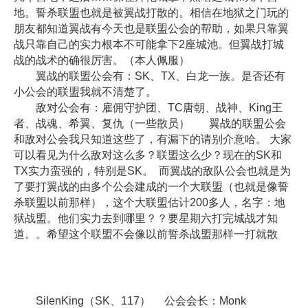
地。誓杀联盟也就是被翼战打散的。相信在地狱之门玩的
朋友都知道翼战有今天也是联盟公会的帮助，如果只靠翼
战只靠自己的实力根本不可能拿下2座城池。但翼战打城
战的战术的确很厉害。（本人佩服）
翼战的联盟公会有：SK、TX、白龙一族。是否还有
小公会的联盟我就不清楚了。
敌对公会有：雇佣守护团、TC唐朝、战神、King王
者、战魂、希翼、复仇（一些散员） 翼战的联盟公会
和敌对公会我只知道这些了，有漏下的请别介意哈。 大家
可以看见为什么敌对这么多？联盟这么少？现在的SK和
TX实力蛮强的，特别是SK。 而翼战的敌队公会也就是为
了要打翼战的由多个公会建成的一个大联盟（也就是像誓
杀联盟以前那样），这个大联盟估计200多人，名字：地
狱战盟。他们实力去到哪里？？要星期六打完城战才知
道。。希望这个联盟不会像以前誓杀战盟那样一打就散
SilenKing（SK、117） 公会会长：Monk