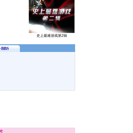
史上最难游戏第2辑
BBS
片