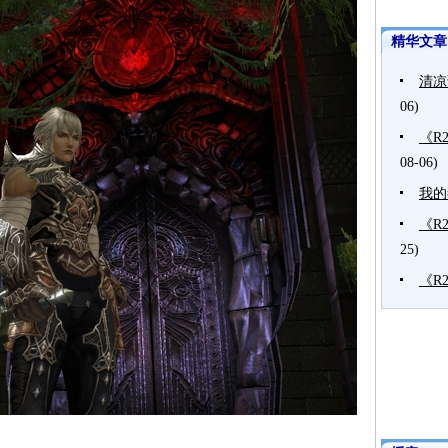
精华文章
清凉
06)
《R
08-06)
我的
《R
25)
《R