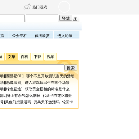
热门游戏
注
交流
公会专栏
截图欣赏
进入论坛
DNF
传奇4
剑网3旗舰版
新天龙八部
游
文章
百科
下载
视频
自由
诛仙世界
仙剑世界
动
][
西游记OL
]
哪个不是开放测试当天的活动
动
][
恶魔法则
]
进入游戏后出生在哪个场景
动
][
绿色征途
]
领取黄金搭档的标准是什么
部2
]
身上有杀气怎么削掉
代金卡在老区能用
号
]
风色幻想激活码
佣兵天下激活码
轮回卡