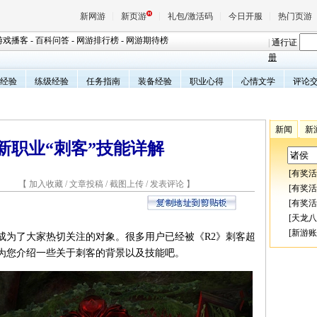
新网游
新页游
礼包/激活码
今日开服
热门页游
游戏播客
-
百科问答
-
网游排行榜
-
网游期待榜
|
通行证
册
经验
练级经验
任务指南
装备经验
职业心得
心情文学
评论
魔兽
天堂
新闻
新
新职业“刺客”技能详解
王权与
[
有奖活
3 【
加入收藏
/
文章投稿
/
截图上传
/
发表评论
】
[
有奖活
[
有奖活
[
天龙八
[
新游账
也成为了大家热切关注的对象。很多用户已经被《R2》刺客超
为您介绍一些关于刺客的背景以及技能吧。