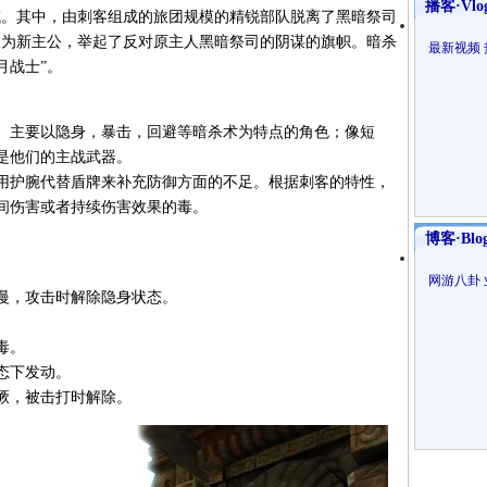
播客·Vlo
组成。其中，由刺客组成的旅团规模的精锐部队脱离了黑暗祭司
坎为新主公，举起了反对原主人黑暗祭司的阴谋的旗帜。暗杀
最新视频
月战士”。
。主要以隐身，暴击，回避等暗杀术为特点的角色；像短
是他们的主战武器。
用护腕代替盾牌来补充防御方面的不足。根据刺客的特性，
间伤害或者持续伤害效果的毒。
博客·Blo
网游八卦
慢，攻击时解除隐身状态。
毒。
态下发动。
厥，被击打时解除。