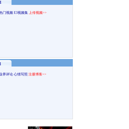
g
热门视频
E3视频集
上传视频>>
g
业界评论
心情写照
注册博客>>