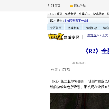
17173首页
网站导航
17173首页
-
免费新游
-
火爆论坛
-
游戏博客
-
R2小贴士：
[按F5查看下一条]
专区首页
游戏新闻
资料汇总
综合
R2专区
>
> 正文
《R2》全
2008-06-0
作者：17173
《R2》第二版即将更新，“刺客”职业
酷的游戏角色所吸引。那么现在让我来