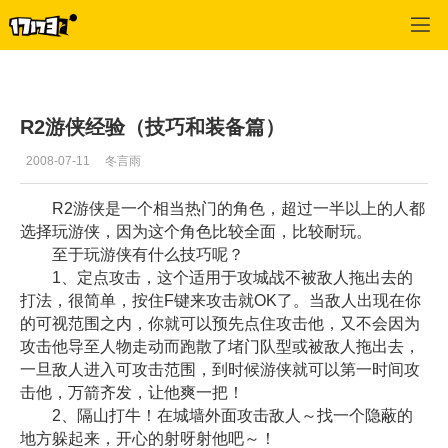
专区_《R2》
>
职业心得
>
正文
R2游侠经验（技巧和装备篇）
2008-07-11
冬言雨
R2游侠是一个相当热门的角色，超过一半以上的人都
选择玩游侠，因为这个角色比较全面，比较耐玩。
至于玩游侠有什么技巧呢？
1、定点攻击，这个适用于攻城战不被敌人拖出去的
打法，很简单，按住F键来攻击就OK了。当敌人出现在你
的可视范围之内，你就可以预先点住攻击他，又不会因为
攻击他导至人物走动而跑散了堵门队型或被敌人拖出去，
一旦敌人进入可攻击范围，到时候游侠就可以第一时间攻
击他，万箭齐发，让他爽一把！
2、隔山打牛！在城墙外面攻击敌人～找一个隐蔽的
地方躲起来，开心的射呀射他吧～！