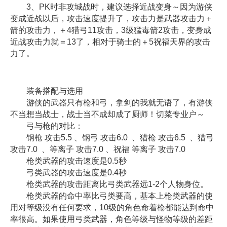
3、PK时非攻城战时，建议选择近战变身～因为游侠
变成近战以后，攻击速度提升了，攻击力是武器攻击力＋
箭的攻击力，＋4猎弓11攻击，3级猛毒箭2攻击，变身成
近战攻击力就＝13了，相对于骑士的＋5祝福天界的攻击
力了。
装备搭配与选用
游侠的武器只有枪和弓，拿剑的我就无语了，有游侠
不当想当战士，战士当不成却成了厨师！切菜专业户～
弓与枪的对比：
钢枪 攻击5.5 、钢弓 攻击6.0 、猎枪 攻击6.5 、猎弓
攻击7.0 、等离子 攻击7.0 、祝福 等离子 攻击7.0
枪类武器的攻击速度是0.5秒
弓类武器的攻击速度是0.4秒
枪类武器的攻击距离比弓类武器远1-2个人物身位。
枪类武器的命中率比弓类要高，基本上枪类武器的使
用对等级没有任何要求，10级的角色命着枪都能达到命中
率很高。如果使用弓类武器，角色等级与怪物等级的差距