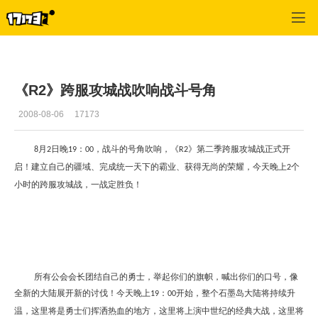
专区_《R2》
>
游戏新闻
>
正文
《R2》跨服攻城战吹响战斗号角
2008-08-06
17173
月
日晚
：
，战斗的号角吹响，《
》第二季跨服攻城战正式开
8
2
19
00
R2
启！建立自己的疆域、完成统一天下的霸业、获得无尚的荣耀，今天晚上
个
2
小时的跨服攻城战，一战定胜负！
所有公会会长团结自己的勇士，举起你们的旗帜，喊出你们的口号，像
全新的大陆展开新的讨伐！今天晚上
：
开始，整个石墨岛大陆将持续升
19
00
温，这里将是勇士们挥洒热血的地方，这里将上演中世纪的经典大战，这里将