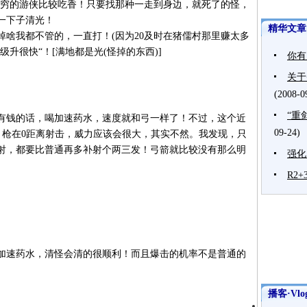
穷的游侠比较吃香！只要找那种一走到身边，就死了的怪，
一下子清光！
精华文章
啥我都不管的，一直打！(因为20及时在猪儒村那里赚太多
级升很快“！[满地都是光(怪掉的东西)]
你有
关于
(2008-0
“重
钱的话，喝加速药水，速度就和弓一样了！不过，这个近
09-24)
，枪在0距离射击，威力应该会很大，其实不然。我发现，只
射，都要比普通再多补射个两三发！弓箭就比较没有那么明
强化
R2
速药水，清怪会清的很顺利！而且爆击的机率不是普通的
播客·Vlo