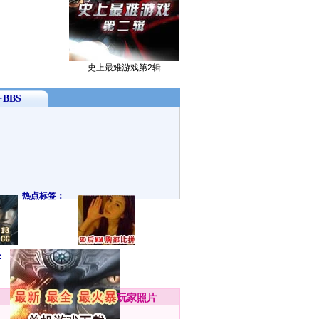
史上最难游戏第2辑
BBS
热点标签：
：
玩家
照片