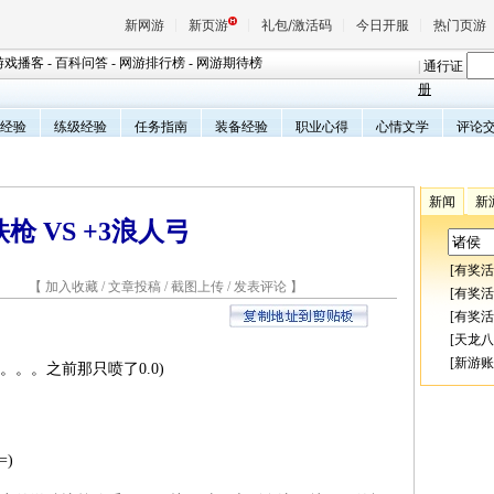
新网游
新页游
礼包/激活码
今日开服
热门页游
游戏播客
-
百科问答
-
网游排行榜
-
网游期待榜
|
通行证
册
经验
练级经验
任务指南
装备经验
职业心得
心情文学
评论
魔兽
天堂
新闻
新
铁枪 VS +3浪人弓
王权与
[
有奖活
4 【
加入收藏
/
文章投稿
/
截图上传
/
发表评论
】
[
有奖活
[
有奖活
[
天龙八
[
新游账
。。之前那只喷了0.0)
)