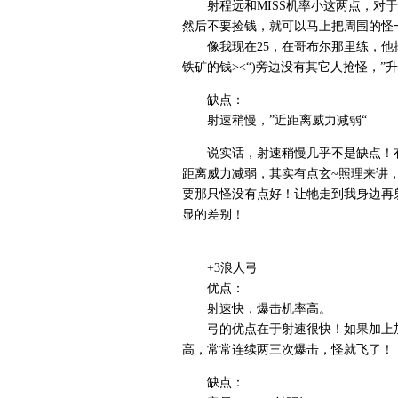
射程远和MISS机率小这两点，对于
然后不要捡钱，就可以马上把周围的怪
像我现在25，在哥布尔那里练，他掉
铁矿的钱><“)旁边没有其它人抢怪，”升
缺点：
射速稍慢，”近距离威力减弱“
说实话，射速稍慢几乎不是缺点！有
距离威力减弱，其实有点玄~照理来讲
要那只怪没有点好！让牠走到我身边再
显的差别！
+3浪人弓
优点：
射速快，爆击机率高。
弓的优点在于射速很快！如果加上加
高，常常连续两三次爆击，怪就飞了！
缺点：