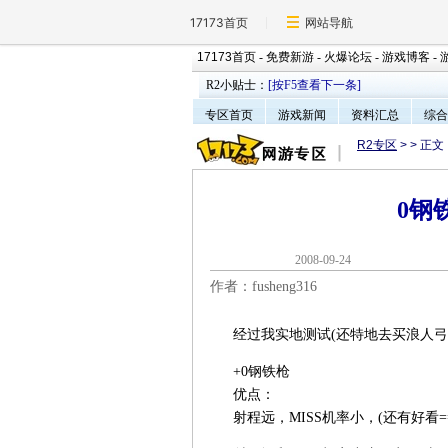
17173首页
网站导航
17173首页
-
免费新游
-
火爆论坛
-
游戏博客
-
R2小贴士：
[按F5查看下一条]
专区首页
游戏新闻
资料汇总
综合
R2专区
>
> 正文
0钢
2008-09-2
作者：fusheng316
经过我实地测试(还特地去买浪人弓。
+0钢铁枪
优点：
射程远，MISS机率小，(还有好看==