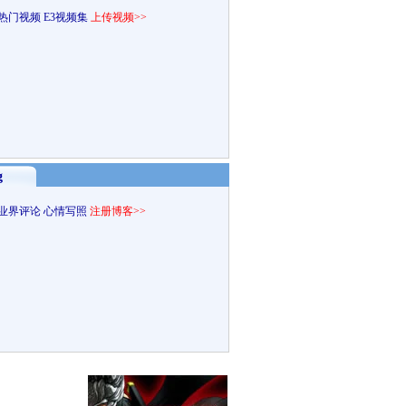
热门视频
E3视频集
上传视频>>
g
业界评论
心情写照
注册博客>>