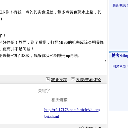
最新视频
K你！有钱一点的其实也没差，带多点黄色药水上路，其
)
了！
伴侣！然而，到了后期，打怪MISS的机率应该会明显降
，距离并不是问题！
枪~到了3X级，钱够你买+1钢铁弓up再说。
博客·Blo
网游八卦
我要投稿
发表/查看评论
关键字:
相关链接
http://r2.17173.com/article/zhuang
bei.shtml