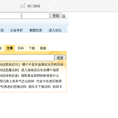
热门游戏
注
交流
公会专栏
截图欣赏
进入论坛
DNF
传奇4
剑网3旗舰版
新天龙八部
游
文章
百科
下载
视频
自由
诛仙世界
仙剑世界
动
][
西游记OL
]
哪个不是开放测试当天的活动
动
][
恶魔法则
]
进入游戏后出生在哪个场景
动
][
绿色征途
]
领取黄金搭档的标准是什么
部2
]
身上有杀气怎么削掉
代金卡在老区能用
号
]
风色幻想激活码
佣兵天下激活码
轮回卡