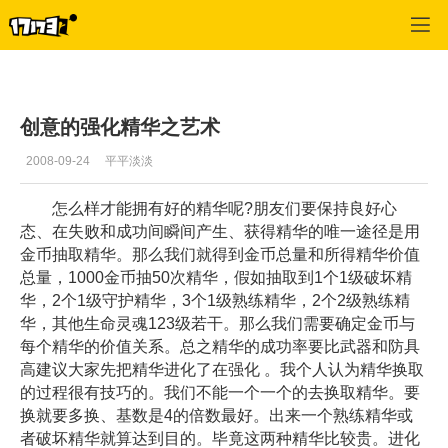
专区_《R2》
>
综合经验
>
正文
创意的强化精华之艺术
2008-09-24
平平淡淡
怎么样才能拥有好的精华呢?朋友们要保持良好心
态、在失败和成功间瞬间产生、获得精华的唯一途径是用
金币抽取精华。那么我们就得到金币总量和所得精华价值
总量，1000金币抽50次精华，假如抽取到1个1级破坏精
华，2个1级守护精华，3个1级熟练精华，2个2级熟练精
华，其他生命灵魂123级若干。那么我们需要确定金币与
每个精华的价值关系。总之精华的成功率要比武器和防具
高建议大家先把精华进化了在强化 。我个人认为精华换取
的过程很有技巧的。我们不能一个一个的去换取精华。要
换就要多换、基数是4的倍数最好。出来一个熟练精华或
者破坏精华就算达到目的。毕竟这两种精华比较贵。进化