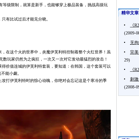
等级限制，就算是新手，也能够穿上极品装备，挑战高级玩
精华文章
只有比试过后才能见分晓。
《R
(2009-0
无拘
，在这个火的世界中，炎魔伊芙利特控制着整个火红世界！虽
完美
是无数玩家仍然为之疯狂，一次又一次对它发动最猛烈的攻击！
29)
得价值连城的伊芙利特套装，要知道：在韩国，这个套装可以
《R
然不能小觑。
刺激
攻打伊芙利特时的惊心动魄，你绝对会忘记这是个寒冷的季
(2008-0