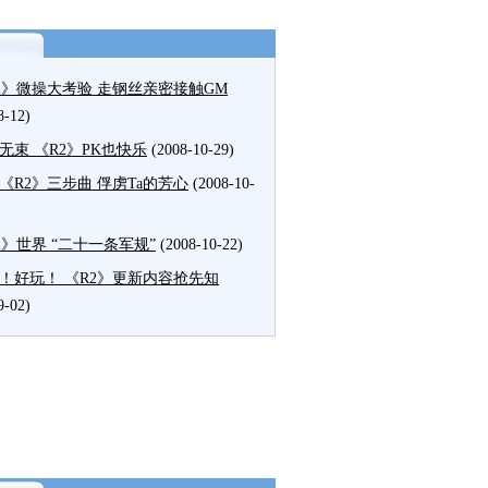
2》微操大考验 走钢丝亲密接触GM
8-12)
无束 《R2》PK也快乐
(2008-10-29)
《R2》三步曲 俘虏Ta的芳心
(2008-10-
2》世界 “二十一条军规”
(2008-10-22)
！好玩！ 《R2》更新内容抢先知
9-02)