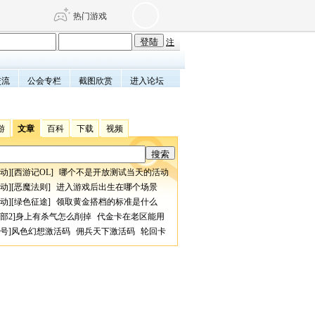
热门游戏
注
交流
公会专栏
截图欣赏
进入论坛
DNF
传奇4
剑网3旗舰版
新天龙八部
游
文章
百科
下载
视频
自由
诛仙世界
仙剑世界
动
][
西游记OL
]
哪个不是开放测试当天的活动
动
][
恶魔法则
]
进入游戏后出生在哪个场景
动
][
绿色征途
]
领取黄金搭档的标准是什么
部2
]
身上有杀气怎么削掉
代金卡在老区能用
号
]
风色幻想激活码
佣兵天下激活码
轮回卡