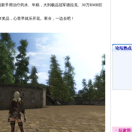
新手用治疗药水、年糕，大到极品冠军德拉克、30万RMB巨
奖品，心里早就乐开花。寒冷，一边去吧！
论坛热点·
玩家
照