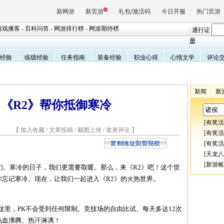
新网游
新页游
礼包/激活码
今日开服
热门页游
游戏播客
-
百科问答
-
网游排行榜
-
网游期待榜
|
通行证
册
经验
练级经验
任务指南
装备经验
职业心得
心情文学
评论
魔兽
天堂
新闻
新
 《R2》帮你抵御寒冷
王权与
[
有奖活
9 【
加入收藏
/
文章投稿
/
截图上传
/
发表评论
】
[
有奖活
[
有奖活
[
天龙八
[
新游账
寒冷的日子，我们更需要取暖。那么，来《R2》吧！这个世
忘记寒冷。现在，让我们一起进入《R2》的火热世界。
里，PK不会受到任何限制。竞技场的自由比试、每天多达12次
热血沸腾、热汗淋漓！