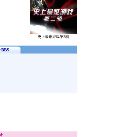
史上最难游戏第2辑
BBS
片