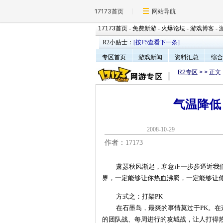
17173首页
网站导航
17173首页
-
免费新游
-
火爆论坛
-
游戏博客
-
R2小贴士：
[按F5查看下一条]
专区首页
游戏新闻
资料汇总
综合
R2专区
>
> 正文
气温降低
2008-10-2
作者：17173
萧瑟秋风渐起，寒意正一步步逼近我们。
界，一定能够让你热血沸腾，一定能够让你
方式之：打架PK
在石墨岛，最爽的事情莫过于PK。在这
的团队战、每周进行的攻城战，让人打得