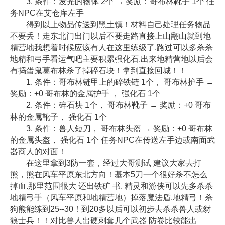
3. 条件：发光的物体 2个 → 奖励：哥布林靴子 1个 任
务NPC在艾仓库左手
得到以上物品传送到黑土镇！材料自己处理任务物品
不要丢！走东北门出门以后不要走路直接上山翻山就到地
精营地我想着时候应该有人在这里练级了.路过可以多杀杀
地精和弓手看运气吧主要积累强化石.出来地精营地以后会
有捣蛋鬼葛布林杀了掉碎石块！拿到直接回城！！
1. 条件：哥布林链甲上的碎铁链 1个， 哥布林护手 →
奖励：+0 哥布林的金属护手 ， 强化石 1个
2. 条件：碎石块 1个， 哥布林靴子 → 奖励：+0 哥布
林的金属靴子， 强化石 1个
3. 条件：兽人短刀， 哥布林头盔 → 奖励：+0 哥布林
的金属头盔， 强化石 1个 任务NPC在传送左手边或南面武
器商人的对面！
在这里拿到3防一套，经过大哥测试 建议大家去打
熊，熊在风车平原东北方向！基本5刀一个很好杀不怎么
掉血.那里范围很大 还出铁矿 书. 精灵和游侠可以先多杀杀
地精弓手（风车平原和地精营地）掉落魔法盾.地精弓！杀
狗熊能练到25--30！到20多以后可以初步去杀杀兽人或豺
狼士兵！！对比兽人出硬刺套几个武器 防卷比较能出