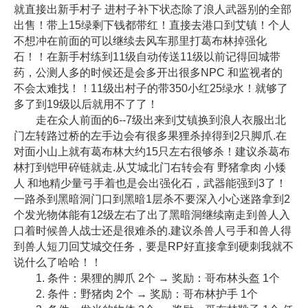
就直接出新手村子 进村子补下状态除了浪人武器别的全部
出售！带上15绿剩下钱都带红！直接去港口到艾镇！个人
不想冲在前面的可以继续去风车那里打葛布林掉强化
石！！在新手村练到11级自动传送11级以前记得回城带
药，公测人多的时候还是会多开出很多NPC 和监视者的
不会太难找！！11级出村子的带350小红25绿水！就够了
多了到19级以后就用不了了！
走在众人前面的6--7级出来到艾镇换到浪人衣服出北
门左转路过桥的左手边会有很多果狸杀掉得到2只脚爪.在
对面小山上就有葛布林大约15只左右很够杀！建议杀葛布
林打到铠甲碎链就走.从艾城北门右转会有 野猪拿肉 小矮
人 和地精少量弓手着也是会出强化石，武器能强到3了！
一路杀到黑暗洞门口到黑暗1层杀不要深入小心迷路拿到2
个发光物体能有12级左右了出了黑暗洞继续南走到兽人入
口着时候兽人战士还是很难杀的.建议杀兽人弓手和兽人得
到兽人短刀回艾城交任务，要是RP好直接拿到硬刺我就不
说什么了哈哈！！
1. 条件：果狸的脚爪 2个 → 奖励：哥布林头盔 1个
2. 条件：野猪肉 2个 → 奖励：哥布林护手 1个