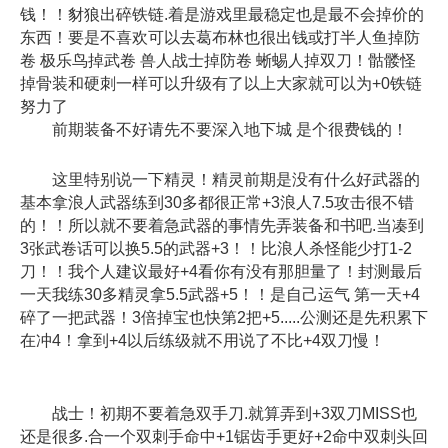
钱！！豺狼出碎铁链.着是游戏里最稳定也是最不会掉价的
东西！要是不喜欢可以去葛布林也很出钱或打半人鱼掉防
卷 极乐鸟掉武卷 兽人战士掉防卷 蜥蜴人掉双刀！骷髅怪
掉骨装和硬刺一样可以升级有了以上大家就可以为+0铁链
努力了
前期装备不好请先不要深入地下城 是个很费钱的！
这里特别说一下精灵！精灵前期是没有什么好武器的
基本拿浪人武器练到30多都很正常+3浪人7.5攻击很不错
的！！所以就不要着急武器的事情先弄装备和书吧.当凑到
3张武卷话可以换5.5的武器+3！！比浪人杀怪能少打1-2
刀！！我个人建议最好+4看你有没有那胆量了！封测最后
一天我练30多精灵拿5.5武器+5！！是自己运气 第一天+4
碎了一把武器！3倍掉宝也快第2把+5.....公测还是先积累下
在冲4！拿到+4以后练级就不用说了不比+4双刀慢！
战士！初期不要着急双手刀.就算弄到+3双刀MISS也
还是很多.合一个双刺手命中+1锯齿手更好+2命中双刺头回