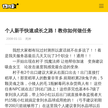
专区_《R2》
>
任务指南
>
正文
个人新手快速成长之路！教你如何做任务
2008-01-11
死神
我想大家都有玩过封测所以废话就不在多说了！！着
是我关服务器最后几天又玩了3个职业！！通用！！
一开始出现在村子 找魔法师 让他帮你加速 变身建议
吸血女王 论攻击速度我感觉最合适的变身.
村子有2个出口建议大家从右面口出去！出门直接打
稻草人！那里稻草人的数量非常多.前期积累2块兔子肉，5
颗灵魂之珠，小矮人的毛 1瓶解毒药水杂货商人有！ 这些
任务NPC就在左门到右门路上！这些弄完也基本6-7级了
拿到浪人武器，带上50小红以后出门就直接单条监视者大
约15瓶小红就搞定拿到水晶球或用抢的！（弓手建议初期
带200只箭就够用了）在这里我个人建议拿到水晶球以后