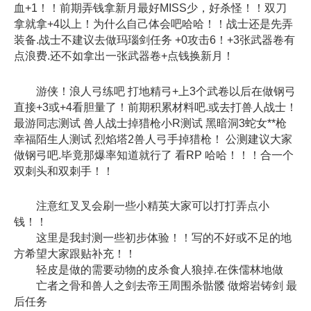
血+1！！前期弄钱拿新月最好MISS少，好杀怪！！双刀
拿就拿+4以上！为什么自己体会吧哈哈！！战士还是先弄
装备.战士不建议去做玛瑙剑任务 +0攻击6！+3张武器卷有
点浪费.还不如拿出一张武器卷+点钱换新月！
游侠！浪人弓练吧 打地精弓+上3个武卷以后在做钢弓
直接+3或+4看胆量了！前期积累材料吧.或去打兽人战士！
最游同志测试 兽人战士掉猎枪小R测试 黑暗洞3蛇女**枪
幸福陌生人测试 烈焰塔2兽人弓手掉猎枪！ 公测建议大家
做钢弓吧.毕竟那爆率知道就行了 看RP 哈哈！！！合一个
双刺头和双刺手！！
注意红叉叉会刷一些小精英大家可以打打弄点小
钱！！
这里是我封测一些初步体验！！写的不好或不足的地
方希望大家跟贴补充！！
轻皮是做的需要动物的皮杀食人狼掉.在侏儒林地做
亡者之骨和兽人之剑去帝王周围杀骷髅 做熔岩铸剑 最
后任务