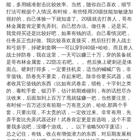
能，多用瞄准射击比较效率。当然，随你自己喜欢，细节
打法可根据个人情况,有时候，有些怪用20级技能加敏捷加
很好的，自己体验一下就知道了。20级就去打兽人，哥布
林金属套肯定要先弄到。自己想办法。做任务，还是买。
我觉得买还是比较好吧，如果有钱的话。自己看情况吧，
任务反正也好做。我比较喜欢直接买，然后狂打兽人战士
和弓箭手，掉硬刺套啊~~~可以穿到40级+哈哈。而且兽人
战士掉防卷，我在这里，一天可以赚三十万，穿的装备就
是哥布林金属套，22防左右吧。。。然后换上硬刺还是体
面点。硬刺打得多，一定要挂机卖，适当的喊喊广告，非
常值钱。防卷先不要卖，存起来吧。除非你要买武器，或
者收其它值钱的东西（比如有武卷卖，猎枪，十字剑之类
的，毒蛇手套，锯刃手，估计前期难碰到，有的话想尽办
法收来，后面加到上百万了甩就猛赚一把，当然要注意，
有时候一百万还没有前期一万有意义的，哈哈,那两个手
套，只要出现，不太贵的话，一定收过来。非常有用，先
弄手套比先弄武器还好！武卷肯定更是首选啦，这个不需
要我多说吧，没哪个游戏。。。以下省略500字废话），
总之记住，有钱，收点有增值潜力的东西，对后期发展相