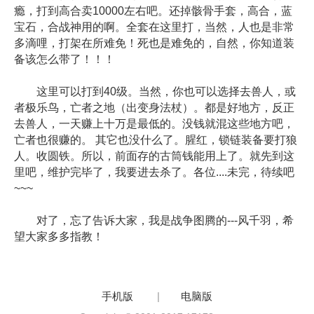
瘾，打到高合卖10000左右吧。还掉骸骨手套，高合，蓝
宝石，合战神用的啊。全套在这里打，当然，人也是非常
多滴哩，打架在所难免！死也是难免的，自然，你知道装
备该怎么带了！！！
这里可以打到40级。当然，你也可以选择去兽人，或
者极乐鸟，亡者之地（出变身法杖）。都是好地方，反正
去兽人，一天赚上十万是最低的。没钱就混这些地方吧，
亡者也很赚的。 其它也没什么了。腥红，锁链装备要打狼
人。收圆铁。所以，前面存的古筒钱能用上了。就先到这
里吧，维护完毕了，我要进去杀了。各位....未完，待续吧
~~~
对了，忘了告诉大家，我是战争图腾的---风千羽，希
望大家多多指教！
手机版
|
电脑版