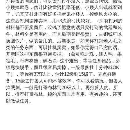
打得慢的同志们，可以去打打小矮人，赚些古铜钱。据说
小矮掉武卷，估计比被雷劈机率还低。小矮人出镇就看到
了，尤其艾村北面有好多捣蛋鬼小矮人，掉钢铁火枪的。
这东西打到摆摊卖掉，用+3流浪弓比较好。（所有打到的
材料都不要卖商店，没钱了愿意的话只卖打到的武器和装
备，材料全是有用的，而且后期卖得很贵），古铜钱可以
换圆铁片，做装备用的。后期很贵。如果你打到矮人毛之
类的任务东西，可以挂机卖卖，如果你觉得自己穷的话。
开新区这些东西很容易卖掉。（象灵魂之珠，矮人毛，果
狸毛，哥布林链，碎石块--这个难出，等等任务物品，必
须尽快脱手，而且很容易卖掉，一般最多挂十分钟就OK
了），等你有3万以上，估计12级到15级了。弄点好装
备，15级去打兽人可能不够效率，你可以看情况，但兽人
掉硬刺。一般是打哥布林到20级以上。再打兽人的。所
以，推荐打哥布林。掉的东西非常有用。有兴趣的，还可
以做做任务。