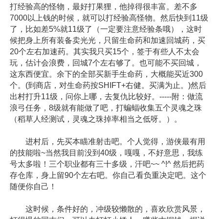
打经验高的怪物，最好打果狸，他掉得很丰富。差不多
7000以上钱的时候，就可以打经验高怪物。然后快到11级
了，比如差5%就11级了（一定要注意经验条哦），这时
候把身上所有装备卖光光，只留生命药和加速回城药，买
20个左右加速药。其实我只买15个，签于有些人不太会
玩，估计会浪费，回城7个左右够了。也可能不买回城，
这东西便宜。余下的全部买新手生命药，大概能买近300
个。(到商店，对生命药按SHIFT+右健。买满为止。)然后
出村打升11级，问你上哪，去复仇比较好。-----附：做流
浪弓任务，8级就有能做了吧，打蝙蝠收集五个灵魂之珠
（稻草人经测试，灵魂之珠掉率相当之低呀。）。
进村后，先买本瞄准射击吧。个人觉得，游侠最有用
的技能啦~当然我目前没到40级，嘎嘎，不好意思，我练
号太多啦！三个职业都有三十多级，汗吧~~ ^!^ 然后把药
存仓库，身上留90个左右吧。你自己看负重决定吧。这个
随便你自己！
这时候，条件好的，冲级较懒散的，喜欢欣赏风景，