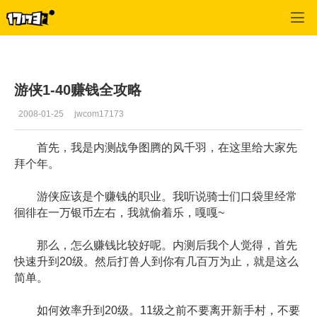
专区_《R2》
>
练级心得
>
正文
游侠1-40赚钱全攻略
2008-01-25
jwcom17173
首先，我是内测战争图腾的风千羽，在这里给大家先
拜个年。
游侠应该是个赚钱的职业。我听说骑士们口袋里经常
徊徘在一万银币左右，我就偷着乐，嘎嘎~
那么，怎么赚钱比较好呢。内测后我个人觉得，首先
快速升到20级。然后打兽人到你有几百万为止，就是这么
简单。
如何效率升到20级。11级之前不要离开新手村，不要