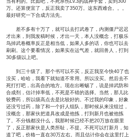
当有利的。比如吧，不死杀伤Lv.3的战神手套，卖到300
万。还算便宜了，反正我卖了350万。这东西难合。。。
最好研究一下合成方法先。
差不多有十万了，就可以去打武卷了，内测僵尸迟迟
才出来，到我发稿时候，才出一天，本人没概念，打极乐
鸟掉武卷概率反正是相当低，如果人多的话，你也可以去
刷刷。这个要看情况，如果实在运气差，就回兽人，打到
30多级以上吧。
到三十级了。那个书可以不买，反正我至今快40了也
没买，哈哈，我看下就知道不常用。所以没买。然后去不
死打打吧，出高合的地方。现在出晰蜴了，说是掉武防和
合成剂，估计掉率低，不死是不错的选择。当然，那儿比
较费药，所以级高点去是比较好的。不过我的印象，好象
还没亏过药，除了和一个奸人组队，那时候从来没组过，
没概念，那家伙把道具改成是他拣，打到新月也被他拣
了。不分钱都没什么，我那时候已经不把20万放在眼里
了，反正那家伙是人类所耻，不提。不死可以打新月，知
道了吧，价格一直在30万左右。而且估计你会在这里打上