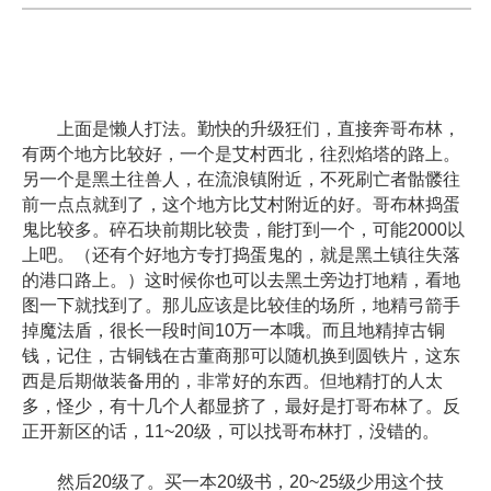
上面是懒人打法。勤快的升级狂们，直接奔哥布林，
有两个地方比较好，一个是艾村西北，往烈焰塔的路上。
另一个是黑土往兽人，在流浪镇附近，不死刷亡者骷髅往
前一点点就到了，这个地方比艾村附近的好。哥布林捣蛋
鬼比较多。碎石块前期比较贵，能打到一个，可能2000以
上吧。（还有个好地方专打捣蛋鬼的，就是黑土镇往失落
的港口路上。）这时候你也可以去黑土旁边打地精，看地
图一下就找到了。那儿应该是比较佳的场所，地精弓箭手
掉魔法盾，很长一段时间10万一本哦。而且地精掉古铜
钱，记住，古铜钱在古董商那可以随机换到圆铁片，这东
西是后期做装备用的，非常好的东西。但地精打的人太
多，怪少，有十几个人都显挤了，最好是打哥布林了。反
正开新区的话，11~20级，可以找哥布林打，没错的。
然后20级了。买一本20级书，20~25级少用这个技