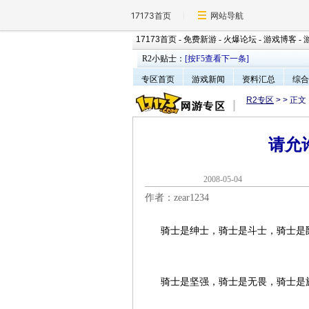
17173首页
网站导航
17173首页
-
免费新游
-
火爆论坛
-
游戏博客
-
R2小贴士：
[按F5查看下一条]
专区首页
游戏新闻
资料汇总
综合
R2专区
>
> 正文
请允
2008-05-0
作者：zear1234
骑士是绅士，骑士是斗士，骑士是爵
骑士是坚强，骑士是无畏，骑士是旗