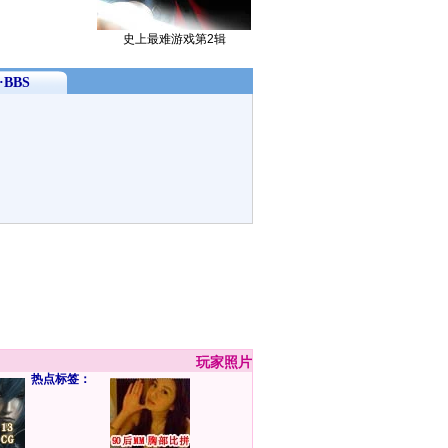
史上最难游戏第2辑
BBS
玩家
照片
热点标签：