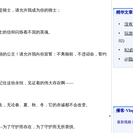
骑士，请允许我成为你的骑士；
精华文章
没有
的信仰闪烁着不屈的英魂。
玩游
02)
R2
的公主！请允许我向你宣誓：不离御前，不违诏命，誓约
@我
住这份永恒，见证着的伟大存在啊——
，无论春、夏、秋、冬，它的赤诚都不会改变。
播客·Vlo
最新视频
为了守护而存在，为了守护而无所畏惧。