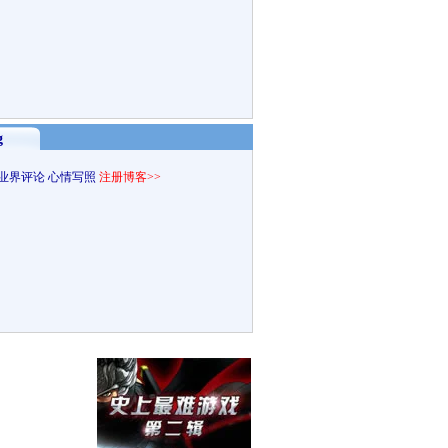
g
业界评论
心情写照
注册博客>>