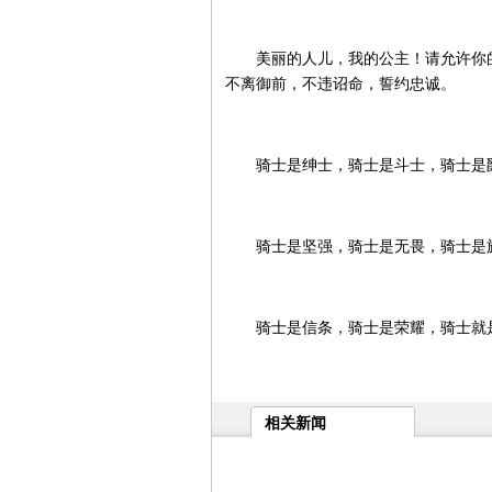
美丽的人儿，我的公主！请允许你的
不离御前，不违诏命，誓约忠诚。
骑士是绅士，骑士是斗士，骑士是爵
骑士是坚强，骑士是无畏，骑士是旗
骑士是信条，骑士是荣耀，骑士就是
相关新闻