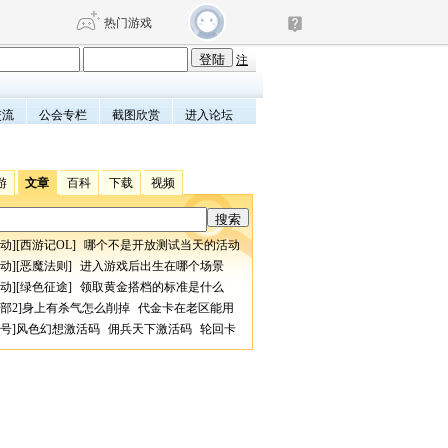
热门游戏
注
交流
公会专栏
截图欣赏
进入论坛
DNF
传奇4
剑网3旗舰版
新天龙八部
游
文章
百科
下载
视频
自由
诛仙世界
仙剑世界
动
][
西游记OL
]
哪个不是开放测试当天的活动
动
][
恶魔法则
]
进入游戏后出生在哪个场景
动
][
绿色征途
]
领取黄金搭档的标准是什么
部2
]
身上有杀气怎么削掉
代金卡在老区能用
号
]
风色幻想激活码
佣兵天下激活码
轮回卡