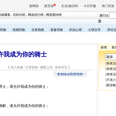
新网游
新页游
礼包/激活码
今日开服
热门页游
游戏播客
-
百科问答
-
网游排行榜
-
网游期待榜
|
通行证
册
经验
练级经验
任务指南
装备经验
职业心得
心情文学
评论
魔兽
天堂
新闻
新
许我成为你的骑士
王权与
[
有奖活
4 【
加入收藏
/
文章投稿
/
截图上传
/
发表评论
】
[
有奖活
[
有奖活
[
天龙八
[
新游账
士，请允许我成为你的骑士；
帜，请允许我成为你的骑士；