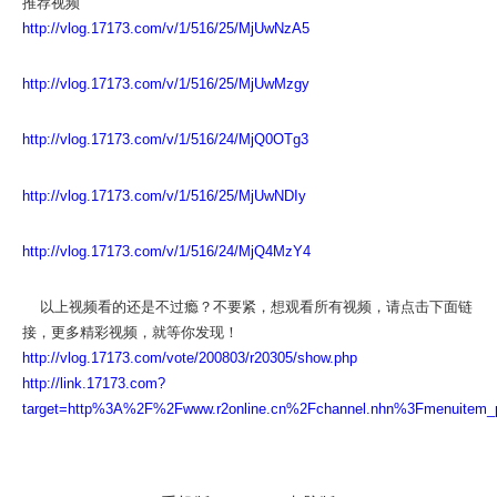
推荐视频
http://vlog.17173.com/v/1/516/25/MjUwNzA5
http://vlog.17173.com/v/1/516/25/MjUwMzgy
http://vlog.17173.com/v/1/516/24/MjQ0OTg3
http://vlog.17173.com/v/1/516/25/MjUwNDIy
http://vlog.17173.com/v/1/516/24/MjQ4MzY4
以上视频看的还是不过瘾？不要紧，想观看所有视频，请点击下面链
接，更多精彩视频，就等你发现！
http://vlog.17173.com/vote/200803/r20305/show.php
http://link.17173.com?
target=http%3A%2F%2Fwww.r2online.cn%2Fchannel.nhn%3Fmenuitem_