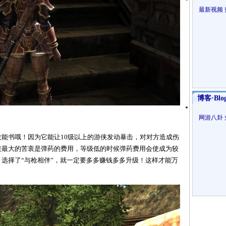
最新视频
博客·Blo
网游八卦
技能书哦！因为它能让10级以上的游侠发动暴击，对对方造成伤
侠最大的苦衷是弹药的费用，等级低的时候弹药费用会使成为较
，选择了“与枪相伴”，就一定要多多赚钱多多升级！这样才能万