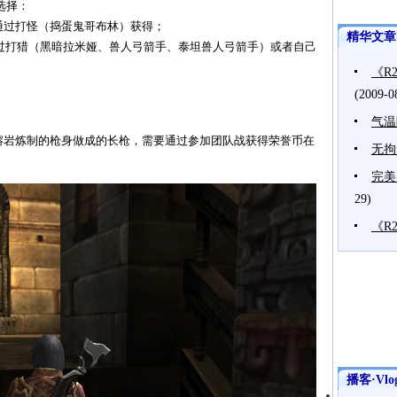
选择：
通过打怪（捣蛋鬼哥布林）获得；
精华文章
打猎（黑暗拉米娅、兽人弓箭手、泰坦兽人弓箭手）或者自己
《R
(2009-0
气温
熔岩炼制的枪身做成的长枪，需要通过参加团队战获得荣誉币在
无拘
完美
29)
《R
播客·Vlo