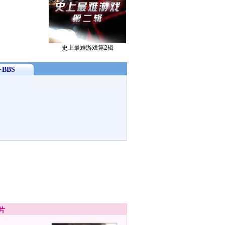
史上最难游戏第2辑
BBS
片