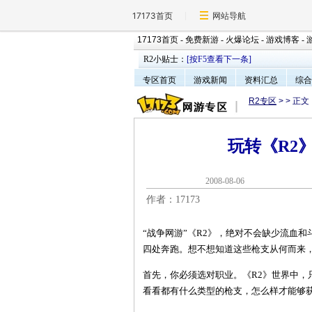
17173首页
网站导航
17173首页
-
免费新游
-
火爆论坛
-
游戏博客
-
R2小贴士：
[按F5查看下一条]
专区首页
游戏新闻
资料汇总
综合
R2专区
>
> 正文
玩转《R2
2008-08-0
作者：17173
“战争网游”《R2》，绝对不会缺少流血
四处奔跑。想不想知道这些枪支从何而来，
首先，你必须选对职业。《R2》世界中，
看看都有什么类型的枪支，怎么样才能够