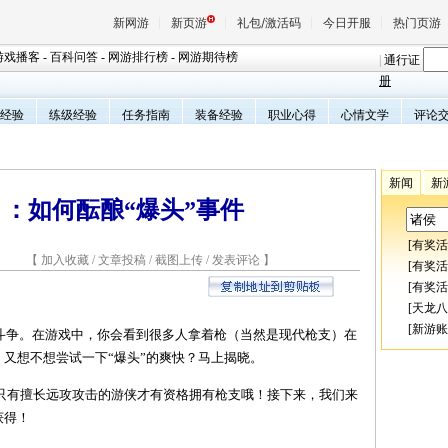
新网游
新页游
礼包/激活码
今日开服
热门页游
游戏播客
-
百科问答
-
网游排行榜
-
网游期待榜
|
通行证
册
经验
练级经验
任务指南
装备经验
职业心得
心情文学
评论
魔兽
天堂
新闻
新
》：如何酝酿“爆头”事件
王权与
[
有奖活
6 【
加入收藏
/
文章投稿
/
截图上传
/
发表评论
】
[
有奖活
[
有奖活
[
天龙八
[
新游账
和斗争。在游戏中，你会看到很多人拿着枪（当然是现代枪支）在
又想不想尝试一下“爆头”的爽快？马上揭晓。
只有擅长远攻攻击的游侠才有资格拥有枪支哦！接下来，我们来
获得！