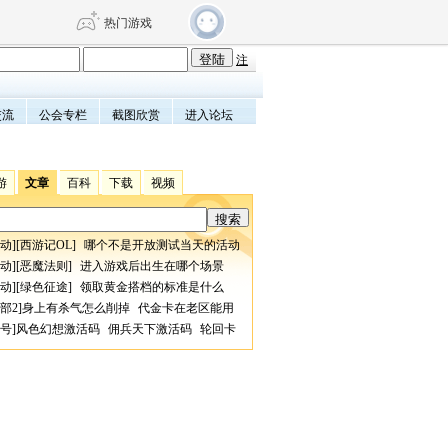
热门游戏
注
交流
公会专栏
截图欣赏
进入论坛
DNF
传奇4
剑网3旗舰版
新天龙八部
游
文章
百科
下载
视频
自由
诛仙世界
仙剑世界
动
][
西游记OL
]
哪个不是开放测试当天的活动
动
][
恶魔法则
]
进入游戏后出生在哪个场景
动
][
绿色征途
]
领取黄金搭档的标准是什么
部2
]
身上有杀气怎么削掉
代金卡在老区能用
号
]
风色幻想激活码
佣兵天下激活码
轮回卡