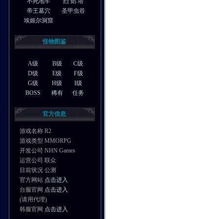
不死地牢
烈 焰 塔
帝王墓穴
圣甲虫谷
埃姬尔洞窟
怪物图鉴
A级
B级
C级
D级
E级
F级
G级
H级
I级
BOSS
稀有
任务
官方信息
游戏名称 R2
游戏类型 MMORPG
开发公司 NHN Games
运营公司 联众
目前状况 公测
官方网站
点击进入
台服官网
点击进入
(请用代理)
韩服官网
点击进入