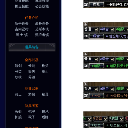
职业技能
城堡技能
据点技能
公会技能
任务介绍
新手任务
装备任务
吉内亚村
艾斯本镇
黑 土 镇
流浪者镇
道具装备
全部武器
短剑
长剑
枪类
弓类
箭矢
拳刃
权杖
斧锤
职业武器
骑士
游侠
精灵
防具图鉴
头盔
铠甲
披风
护腕
靴子
盾牌