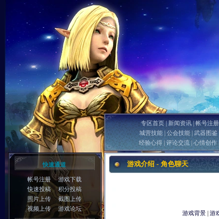
专区首页
|
新闻资讯
|
帐号注册
城营技能
|
公会技能
|
武器图鉴
经验心得
|
评论交流
|
心情创作
游戏介绍 - 角色聊天
快速通道
帐号注册
游戏下载
快速投稿
积分投稿
照片上传
截图上传
视频上传
游戏论坛
游戏背景
|
游