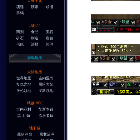
首饰图鉴
项链
腰带
戒指
手镯
消耗品
药剂
食品
宝石
矿石
制造
卷轴
信纸
法杖
其他
游戏地图
大陆地图
世界地图
吉内亚岛
复仇之地
黑暗大陆
拜伦领地
罗敦领地
城镇/NPC
吉内亚村
艾斯本镇
黑 土 镇
流浪者镇
地下城
黑暗洞窟
黑龙沼泽