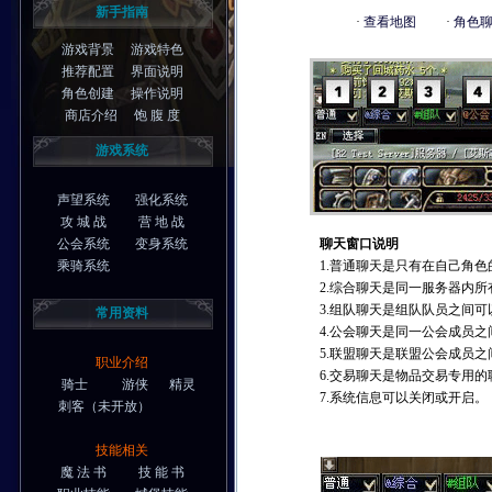
新手指南
·
查看地图
·
角色
游戏背景
游戏特色
推荐配置
界面说明
角色创建
操作说明
商店介绍
饱 腹 度
游戏系统
声望系统
强化系统
攻 城 战
营 地 战
公会系统
变身系统
聊天窗口说明
乘骑系统
1.普通聊天是只有在自己角
2.综合聊天是同一服务器内
3.组队聊天是组队队员之间
常用资料
4.公会聊天是同一公会成员
5.联盟聊天是联盟公会成员
职业介绍
6.交易聊天是物品交易专用的
骑士
游侠
精灵
7.系统信息可以关闭或开启。
刺客
（未开放）
技能相关
魔 法 书
技 能 书