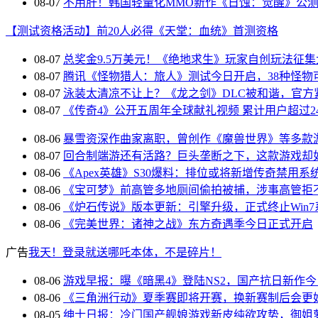
08-07
不用肝！韩国轻量化MMO新作《日蚀：觉醒》公
【测试资格活动】前20人必得《天堂：血统》首测资格
08-07
总奖金9.5万美元！《绝地求生》玩家自创玩法征集
08-07
腾讯《怪物猎人：旅人》测试今日开启，38种怪物
08-07
泳装太清凉不让上？《龙之剑》DLC被和谐，官方
08-07
《传奇4》公开五周年全球献礼视频 累计用户超过24
08-06
暴雪资深作曲家离职，曾创作《魔兽世界》等多款
08-07
回合制端游还有活路？巨头垄断之下，这款游戏却
08-06
《Apex英雄》S30爆料：排位或将新增传奇禁用系
08-06
《宝可梦》前高管多地厕间偷拍被捕，涉事高管拒
08-06
《炉石传说》版本更新：引擎升级，正式终止Win7
08-06
《完美世界：诸神之战》东方奇遇季今日正式开启
广告
我天！登录就送哪吒本体，不是碎片！
08-06
游戏早报：曝《暗黑4》登陆NS2，国产抗日新作
08-06
《三角洲行动》夏季赛即将开赛，换新赛制后会更
08-05
绅士日报：冷门国产舰娘游戏新皮纯欲攻势，御姐