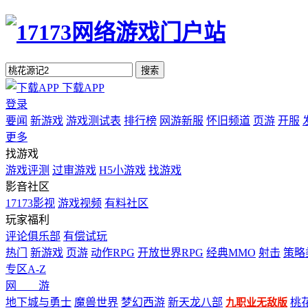
搜索
下载APP
登录
要闻
新游戏
游戏测试表
排行榜
网游新服
怀旧频道
页游
开服
更多
找游戏
游戏评测
过审游戏
H5小游戏
找游戏
影音社区
17173影视
游戏视频
有料社区
玩家福利
评论俱乐部
有偿试玩
热门
新游戏
页游
动作RPG
开放世界RPG
经典MMO
射击
策略
专区A-Z
网 游
地下城与勇士
魔兽世界
梦幻西游
新天龙八部
桃
九职业无敌版