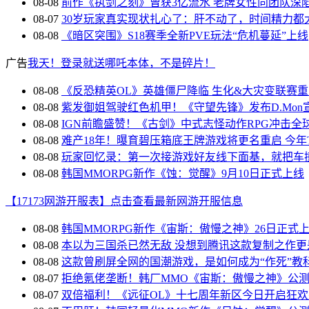
08-08
前作《执剑之刻》曾获3亿流水 老牌女性向团队深
08-07
30岁玩家真实现状扎心了：肝不动了，时间精力都
08-08
《暗区突围》S18赛季全新PVE玩法“危机蔓延”上线
广告
我天！登录就送哪吒本体，不是碎片！
08-08
《反恐精英OL》英雄僵尸降临 生化&大灾变联赛
08-08
紫发御姐驾驶红色机甲！《守望先锋》发布D.Mon
08-08
IGN前瞻盛赞！《古剑》中式志怪动作RPG冲击全
08-08
难产18年！曝育碧压箱底王牌游戏将更名重启 今年
08-08
玩家回忆录：第一次接游戏好友线下面基，就把车
08-08
韩国MMORPG新作《蚀：觉醒》9月10日正式上线
【17173网游开服表】点击查看最新网游开服信息
08-08
韩国MMORPG新作《宙斯：傲慢之神》26日正式
08-08
本以为三国杀已然无敌 没想到腾讯这款复制之作更
08-08
这款曾刷屏全网的国潮游戏，是如何成为“作死”教
08-07
拒绝氪佬垄断！韩厂MMO《宙斯：傲慢之神》公
08-07
双倍福利！《远征OL》十七周年新区今日开启狂