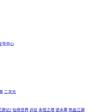
发号中心
类
二次元
花源记2
仙侠世界
远征
永恒之塔
逆水寒
热血江湖