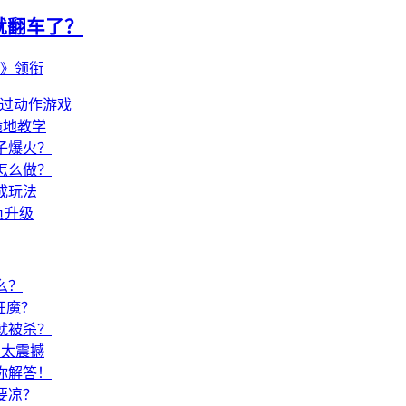
就翻车了？
主》领衔
爽过动作游戏
跪地教学
子爆火？
怎么做？
成玩法
负升级
么？
狂魔？
就被杀？
局太震撼
你解答！
要凉？