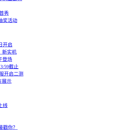
球首秀
抽奖活动
日开启
》新实机
于登场
:59截止
服开启二测
方展示
上线
色最戳你？