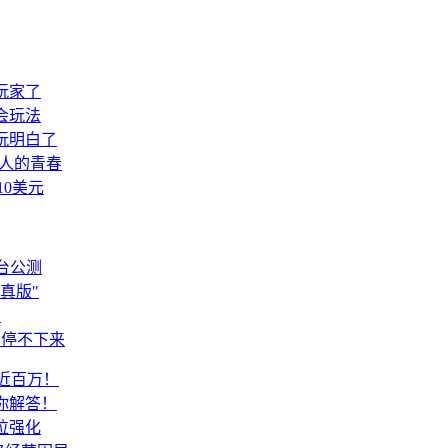
玩家了
会玩法
玩明白了
代人的青春
10美元
台公测
真版"
档
黑停不下来
薪近百万！
你解答！
位强化