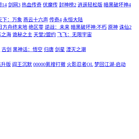
14
剑网3
热血传奇
伏魔传
封神榜2
逍遥轻松版
暗黑破坏神4
天下：万象
燕云十六声
传奇4
永恒大陆
日方舟终末地
绝区零
逆战：未来
暗黑破坏神:不朽
原神
诛仙2
忘之海
诡秘之主
天堂2盟约
飞飞：无限宇宙
曲
古剑
黑神话：悟空
归唐
剑星
湮灭之潮
飞升版
阎王沉默
00000氪搜打撤
火影忍者OL
梦回江湖·启动