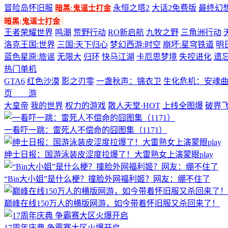
冒险岛怀旧服
永恒之塔2
大话2免费版
最终幻想
暗黑:鬼道士打金
多端游戏
王者荣耀世界
鸣潮
荒野行动
RO新启航
九牧之野
三角洲行动
洛克王国:世界
三国:天下归心
梦幻西游:时空
崩坏:星穹铁道
明
蓝色星原:旅谣
无限大
归环
快马江湖
卡厄思梦境
失控进化
遗
热门单机
GTA6
红色沙漠
影之刃零
一盏秋声：锦衣卫
生化危机：安魂
页 游
大皇帝
我的世界
权力的游戏
散人天堂·HOT
上线全图爆
破界
一看吓一跳：雷死人不偿命的囧图集（1171）
绅士日报：国游泳装皮涩度拉爆了！大雷熟女上演蒙眼play
“Bin大小姐”是什么梗？撞脸外网福利姬？网友：绷不住了
巅峰在线150万人的横版网游，如今带着怀旧服又杀回来了！
17周年庆典 争霸赛大区火爆开启