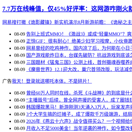
7.7万在线峰值，仅45%好评率：这网游咋刚火
网易搜打撤《诡影藏锋》新实机演示
8月新游前瞻：《诡秘之
08-09
告别上班式MMO！《激战3》或成“轻量MMO”？
08-09
正惊GIF：很有耐心！绝美少妇学习按摩，小伙竟
08-09
网易曾经的吃鸡神作，国内凉了后，为何能在小日
08-09
国产游戏能炸日本，台媒先破防？抗战游戏到底该
08-09
三国题材《猛鬼三国》公测上线，首创摄魂吞噬养
08-09
《魔兽世界》12.1迎大改，巢穴首领改版，玩法减
广告
我天！登录就送哪吒本体，不是碎片！
08-09
曾经60万人同时在线，杀死《斗战神》的到底是什
08-09
“主播毁号”后续，曾全网声援的受害人，成了圈钱
08-09
韩国爆款黑马！新游刚测3天涌入3万人，玩家发声
08-09
3个大学生搞的烂摊子，成了爆款千万级端游，结
08-09
2026年《燕云十六声》战令值得买么？一个视频给
08-09
月收入不足5000美金！当年逆袭的神作，如今整改