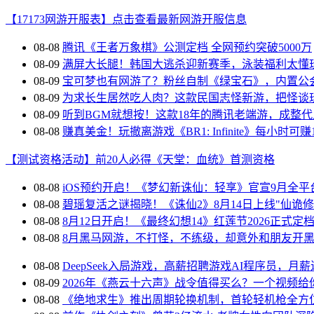
【17173网游开服表】点击查看最新网游开服信息
08-08
腾讯《王者万象棋》公测定档 全网预约突破5000万
08-09
满屏大长腿！韩国大逃杀迎新赛季，泳装福利太懂
08-09
宝可梦也有网游了？粉丝自制《绿宝石》，内置公
08-09
为求长生居然吃人肉？这款民国志怪新游，把怪谈
08-09
听到BGM就想按！这款18年的腾讯老端游，成整
08-08
赚真美金！玩撤离游戏《BR1: Infinite》每小时可赚
【测试资格活动】前20人必得《天堂：血统》首测资格
08-08
iOS预约开启！《梦幻新诛仙：轻享》官宣9月全平
08-08
碧瑶复活之谜揭晓！《诛仙2》8月14日上线"仙诡修
08-08
8月12日开启！《最终幻想14》红莲节2026正式定
08-08
8月黑马网游，不打怪，不练级，却意外和朋友开
08-08
DeepSeek入局游戏，高薪招聘游戏AI程序员，月
08-09
2026年《燕云十六声》战令值得买么？一个视频给
08-08
《绝地求生》推出周期轮换机制，首轮轻机枪全方