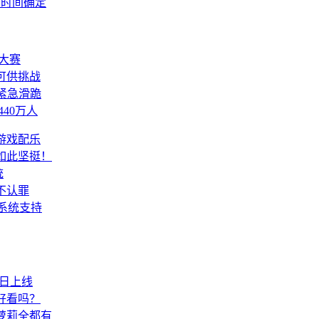
测时间确定
大赛
可供挑战
紧急滑跪
40万人
游戏配乐
如此坚挺！
统
不认罪
系统支持
今日上线
好看吗？
萝莉全都有