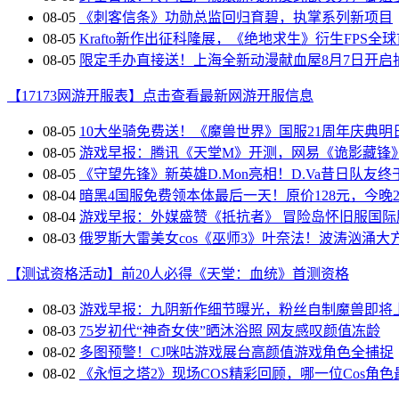
08-05
《刺客信条》功勋总监回归育碧，执掌系列新项目
08-05
Krafto新作出征科隆展，《绝地求生》衍生FPS全
08-05
限定手办直接送！上海全新动漫献血屋8月7日开启
【17173网游开服表】点击查看最新网游开服信息
08-05
10大坐骑免费送！《魔兽世界》国服21周年庆典明
08-05
游戏早报：腾讯《天堂M》开测，网易《诡影藏锋
08-05
《守望先锋》新英雄D.Mon亮相！D.Va昔日队友终
08-04
暗黑4国服免费领本体最后一天！原价128元，今晚23
08-04
游戏早报：外媒盛赞《抵抗者》 冒险岛怀旧服国际
08-03
俄罗斯大雷美女cos《巫师3》叶奈法！波涛汹涌大
【测试资格活动】前20人必得《天堂：血统》首测资格
08-03
游戏早报：九阴新作细节曝光，粉丝自制魔兽即将
08-03
75岁初代“神奇女侠”晒沐浴照 网友感叹颜值冻龄
08-02
多图预警！CJ咪咕游戏展台高颜值游戏角色全捕捉
08-02
《永恒之塔2》现场COS精彩回顾，哪一位Cos角