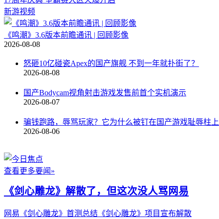
新游视频
《鸣潮》3.6版本前瞻通讯 | 回顾影像
2026-08-08
怒砸10亿碰瓷Apex的国产旗舰 不到一年就扑街了？
2026-08-08
国产Bodycam视角射击游戏发售前首个实机演示
2026-08-07
骗钱跑路，辱骂玩家？它为什么被钉在国产游戏耻辱柱上
2026-08-06
查看更多要闻»
《剑心雕龙》解散了，但这次没人骂网易
网易《剑心雕龙》首测总结
《剑心雕龙》项目宣布解散