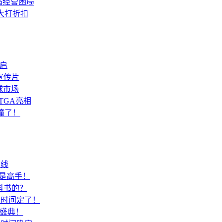
陷经营困局
大打折扣
重启
宣传片
球市场
TGA亮相
撞了！
上线
是高手！
科书的？
测时间定了！
欢盛典！