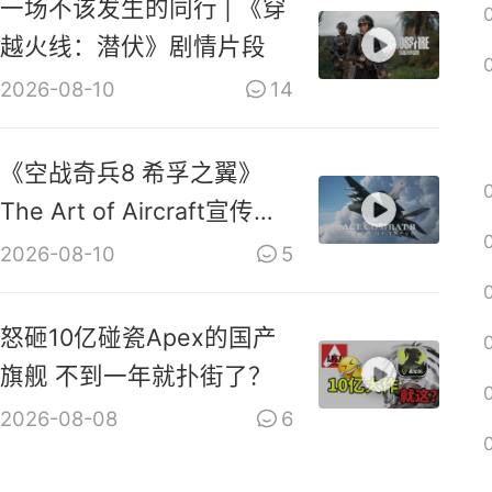
一场不该发生的同行 | 《穿
越火线：潜伏》剧情片段
2026-08-10
14
《空战奇兵8 希孚之翼》
The Art of Aircraft宣传视
频
2026-08-10
5
怒砸10亿碰瓷Apex的国产
旗舰 不到一年就扑街了？
2026-08-08
6