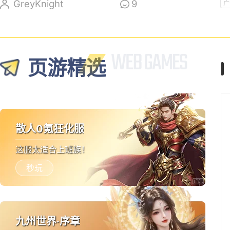
新
GreyKnight
9
广
页游精选
散人0氪狂化服
这服太适合上班族！
秒玩
九州世界·序章