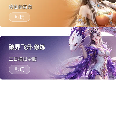
修仙新篇章
秒玩
破界飞升·修炼
三日横扫全服
秒玩