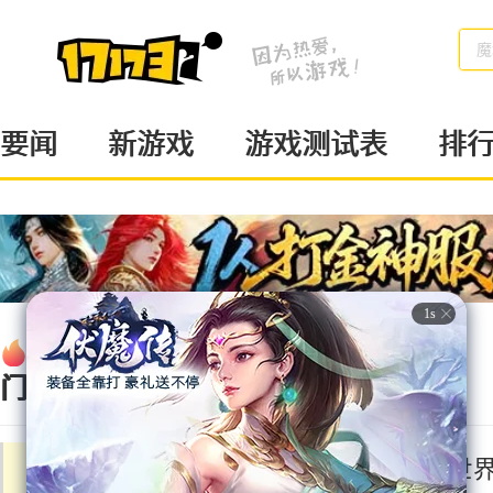
魔
要闻
新游戏
游戏测试表
排
热
新游
页
动作
戏
游
RPG
门
地下城与勇士
魔兽世