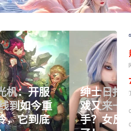
绅士日报：国产游
网易搜
戏又来一个涩涩高
prev
next
手？女反派太迷人