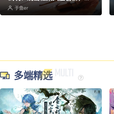
英雄射击重塑坦克对战
于鱼er
多端精选