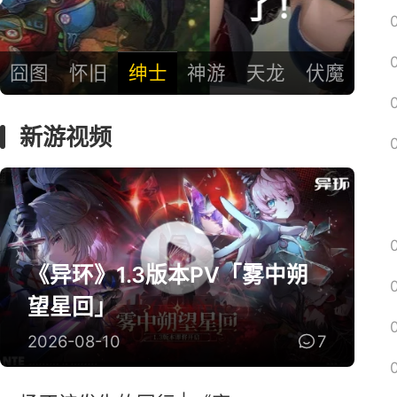
了！
囧图
怀旧
绅士
神游
天龙
伏魔
新游视频
《异环》1.3版本PV「雾中朔
望星回」
2026-08-10
7