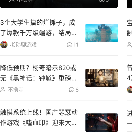
3个大学生搞的烂摊子，成
了爆款千万级端游，结局太
震撼
老孙聊游戏
11
降低预期？杨奇暗示820或
无《黑神话：钟馗》重磅实
机内容
不撸寺
8
触摸系统上线！国产瑟瑟动
作游戏《嗜血印》迎来大更