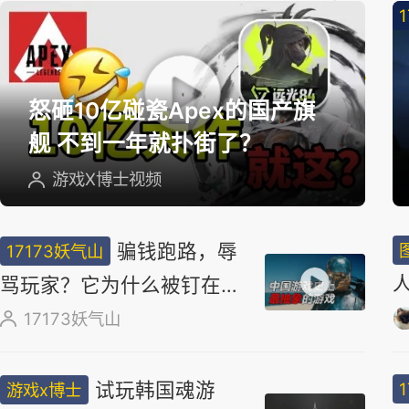
精
选
怒砸10亿碰瓷Apex的国产旗
舰 不到一年就扑街了？
游戏X博士视频
骗钱跑路，辱
17173妖气山
骂玩家？它为什么被钉在国
产游戏耻辱柱上？
17173妖气山
试玩韩国魂游
游戏x博士