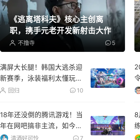
《逃离塔科夫》核心主创离
职，携手元老开发新射击大作
不撸寺
5
满屏大长腿！韩国大逃杀迎
新赛季，泳装福利太懂玩家
了
回归
10
18年还没倒的腾讯游戏！当
年在网吧搞非主流，如今成
爷青回
清酒好可怜
7