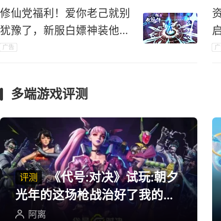
修仙党福利！爱你老己就别
犹豫了，新服白嫖神装他不
香吗？
广告
广
多端游戏评测
《代号:对决》试玩:朝夕
评测
光年的这场枪战治好了我的低
血压
阿离