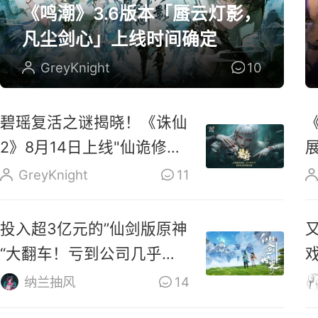
《鸣潮》3.6版本「蜃云灯影，
凡尘剑心」上线时间确定
GreyKnight
10
碧瑶复活之谜揭晓！《诛仙
2》8月14日上线"仙诡修真
版"
GreyKnight
11
投入超3亿元的”仙剑版原神
“大翻车！亏到公司几乎破
产！
P
纳兰抽风
14