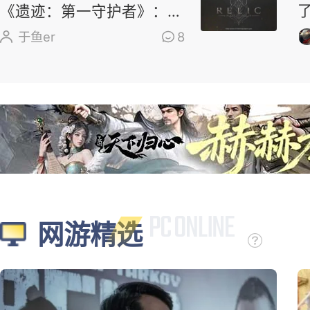
《遗迹：第一守护者》：求
求了，别再做类魂了
于鱼er
8
网游精选