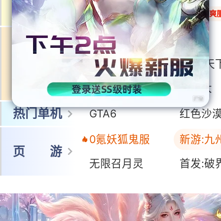
网 游
冒险岛怀旧服
魂环一人爽
王者荣耀世界
鸣潮
多端游戏
洛克王国:世界
三国:天
蓝色星原:旅谣
无限大
热门单机
GTA6
红色沙
0氪妖狐鬼服
新游:九
页 游
无限召月灵
首发:破