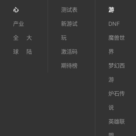
心
测试表
游
产业
新游试
DNF
全
大
玩
魔兽世
球
陆
激活码
界
期待榜
梦幻西
游
炉石传
说
英雄联
盟