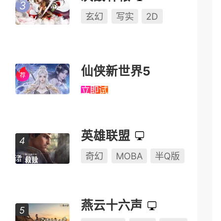
玄幻
写实
2D
仙侠新世界5
立即试玩
英雄联盟
奇幻
MOBA
半Q版
燕云十六声