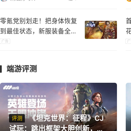
零氪党别划走！把身体恢复
到最佳状态，新服装备全靠
打！
广告
广
端游评测
《坦克世界：征程》CJ
评测
试玩：跳出框架大胆创新，用