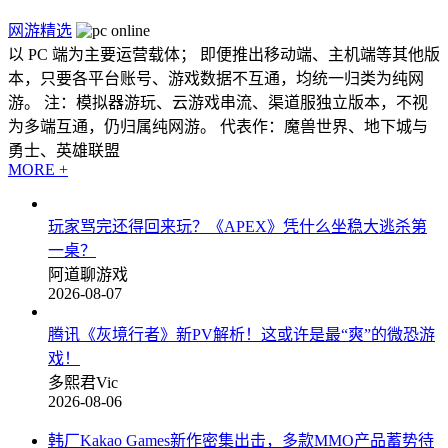
网游精选
以 PC 端为主要运营载体； 即便推出移动端、主机端等其他版
本，只要各平台账号、游戏数据不互通，均统一归类为纯网
游。 注：模拟器游玩、云游戏串流、渠道服独立版本，不视
为多端互通，仍归属纯网游。 代表作：魔兽世界、地下城与
勇士、英雄联盟
MORE +
玩家骂完还得回来玩？《APEX》凭什么坐稳大逃杀第
一桌？
阿道聊游戏
2026-08-07
腾讯《灰境行者》新PV解析！这或许是最“爽”的微恐游
戏！
多熙君Vic
2026-08-06
韩厂Kakao Games新作密集出击，多款MMO产品蓄势待