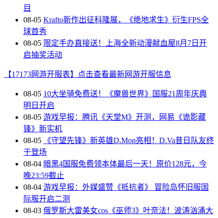
目
08-05
Krafto新作出征科隆展，《绝地求生》衍生FPS全
球首秀
08-05
限定手办直接送！上海全新动漫献血屋8月7日开
启抽奖活动
【17173网游开服表】点击查看最新网游开服信息
08-05
10大坐骑免费送！《魔兽世界》国服21周年庆典
明日开启
08-05
游戏早报：腾讯《天堂M》开测，网易《诡影藏
锋》新实机
08-05
《守望先锋》新英雄D.Mon亮相！D.Va昔日队友终
于登场
08-04
暗黑4国服免费领本体最后一天！原价128元，今
晚23:59截止
08-04
游戏早报：外媒盛赞《抵抗者》 冒险岛怀旧服国
际服开启二测
08-03
俄罗斯大雷美女cos《巫师3》叶奈法！波涛汹涌大