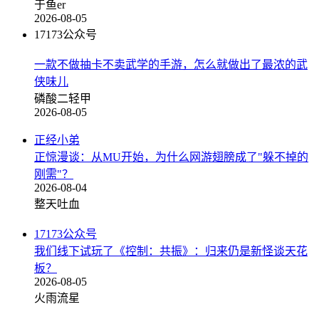
于鱼er
2026-08-05
17173公众号
一款不做抽卡不卖武学的手游，怎么就做出了最浓的武
侠味儿
磷酸二轻甲
2026-08-05
正经小弟
正惊漫谈：从MU开始，为什么网游翅膀成了"躲不掉的
刚需"？
2026-08-04
整天吐血
17173公众号
我们线下试玩了《控制：共振》：归来仍是新怪谈天花
板？
2026-08-05
火雨流星