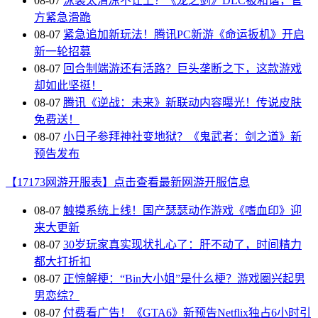
08-07
泳装太清凉不让上？《龙之剑》DLC被和谐，官
方紧急滑跪
08-07
紧急追加新玩法！腾讯PC新游《命运扳机》开启
新一轮招募
08-07
回合制端游还有活路？巨头垄断之下，这款游戏
却如此坚挺！
08-07
腾讯《逆战：未来》新联动内容曝光！传说皮肤
免费送！
08-07
小日子参拜神社变地狱？《鬼武者：剑之道》新
预告发布
【17173网游开服表】点击查看最新网游开服信息
08-07
触摸系统上线！国产瑟瑟动作游戏《嗜血印》迎
来大更新
08-07
30岁玩家真实现状扎心了：肝不动了，时间精力
都大打折扣
08-07
正惊解梗：“Bin大小姐”是什么梗？游戏圈兴起男
男恋综？
08-07
付费看广告！《GTA6》新预告Netflix独占6小时引