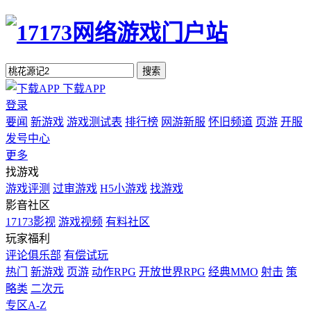
搜索
下载APP
登录
要闻
新游戏
游戏测试表
排行榜
网游新服
怀旧频道
页游
开服
发号中心
更多
找游戏
游戏评测
过审游戏
H5小游戏
找游戏
影音社区
17173影视
游戏视频
有料社区
玩家福利
评论俱乐部
有偿试玩
热门
新游戏
页游
动作RPG
开放世界RPG
经典MMO
射击
策
略类
二次元
专区A-Z