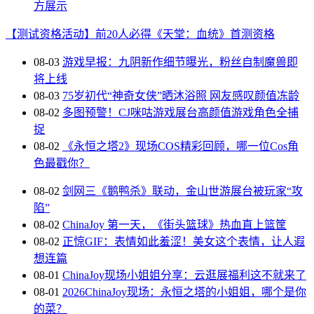
方展示
【测试资格活动】前20人必得《天堂：血统》首测资格
08-03
游戏早报：九阴新作细节曝光，粉丝自制魔兽即
将上线
08-03
75岁初代“神奇女侠”晒沐浴照 网友感叹颜值冻龄
08-02
多图预警！CJ咪咕游戏展台高颜值游戏角色全捕
捉
08-02
《永恒之塔2》现场COS精彩回顾，哪一位Cos角
色最戳你？
08-02
剑网三《鹅鸭杀》联动，金山世游展台被玩家“攻
陷”
08-02
ChinaJoy 第一天，《街头篮球》热血直上篮筐
08-02
正惊GIF：表情如此羞涩！美女这个表情，让人遐
想连篇
08-01
ChinaJoy现场小姐姐分享：云逛展福利这不就来了
08-01
2026ChinaJoy现场：永恒之塔的小姐姐，哪个是你
的菜？