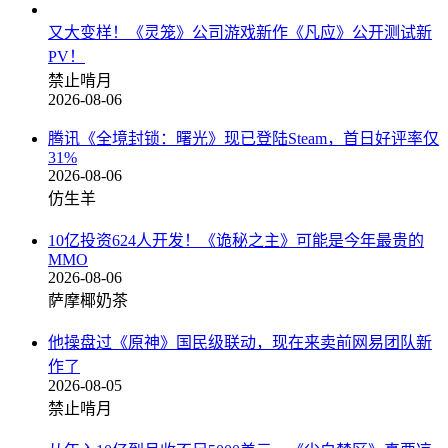
又大变样！《灵笼》公司游戏新作《凡应》公开测试新
PV！
禁止啃月
2026-08-06
腾讯《全境封锁：曙光》现已登陆Steam，首日好评率仅
31%
2026-08-06
仿生羊
10亿投资624人开发！《诡秘之主》可能是今年最贵的
MMO
2026-08-06
萨摩椰奶茶
他操盘过《原神》国民级联动，现在来卖前网易团队新
作了
2026-08-05
禁止啃月