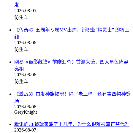
发
2026-08-05
仿生羊
《传奇4》五周年专属MV出炉，新职业“精灵士” 即将上
线
2026-08-06
仿生羊
网易《诡影藏锋》前瞻汇总：首测来袭，四大角色阵容
亮相
2026-08-06
仿生羊
《激战3》首发种族揭晓！除了老三样，还有第四物种登
场
2026-08-06
GreyKnight
腾讯的CF被玩家骂了十几年，为什么很难被真正替代？
2026-08-07