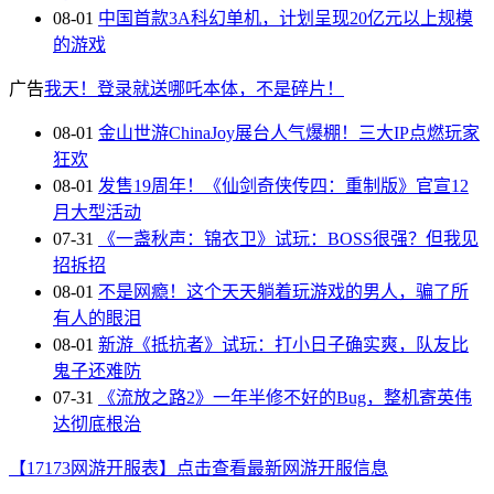
08-01
中国首款3A科幻单机，计划呈现20亿元以上规模
的游戏
广告
我天！登录就送哪吒本体，不是碎片！
08-01
金山世游ChinaJoy展台人气爆棚！三大IP点燃玩家
狂欢
08-01
发售19周年！《仙剑奇侠传四：重制版》官宣12
月大型活动
07-31
《一盏秋声：锦衣卫》试玩：BOSS很强？但我见
招拆招
08-01
不是网瘾！这个天天躺着玩游戏的男人，骗了所
有人的眼泪
08-01
新游《抵抗者》试玩：打小日子确实爽，队友比
鬼子还难防
07-31
《流放之路2》一年半修不好的Bug，整机寄英伟
达彻底根治
【17173网游开服表】点击查看最新网游开服信息