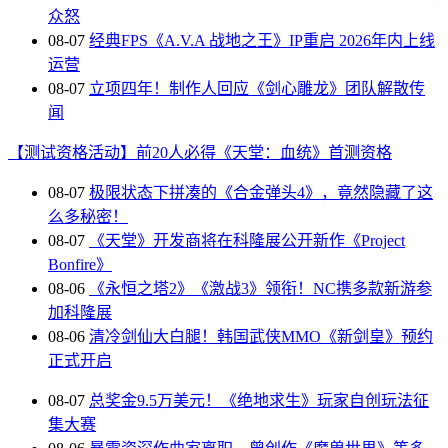
众怒
08-07
经典FPS《A.V.A 战地之王》IP重启 2026年内上线
运营
08-07
立项四年！制作人回应《剑心雕龙》团队解散传
闻
【测试资格活动】前20人必得《天堂：血统》首测资格
08-07
极限状态下拼凑的《合金弹头4》，竟然隐藏了这
么多秘密！
08-07
《天堂》开发商将在科隆展公开新作《Project
Bonfire》
08-06
《永恒之塔2》《激战3》领衔！NC携多款新游参
加科隆展
08-06
清冷剑仙大白腿！韩国武侠MMO《新剑皇》预约
正式开启
08-07
总奖金9.5万美元！《绝地求生》玩家自创玩法征
集大赛