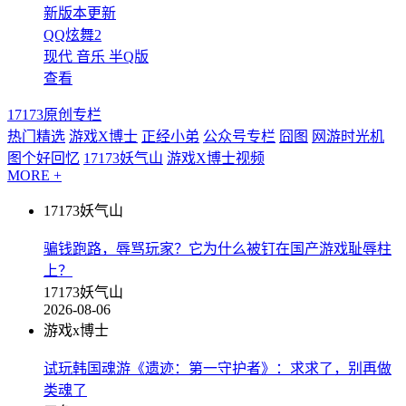
新版本更新
QQ炫舞2
现代
音乐
半Q版
查看
17173原创专栏
热门精选
游戏X博士
正经小弟
公众号专栏
囧图
网游时光机
图个好回忆
17173妖气山
游戏X博士视频
MORE +
17173妖气山
骗钱跑路，辱骂玩家？它为什么被钉在国产游戏耻辱柱
上？
17173妖气山
2026-08-06
游戏x博士
试玩韩国魂游《遗迹：第一守护者》：求求了，别再做
类魂了