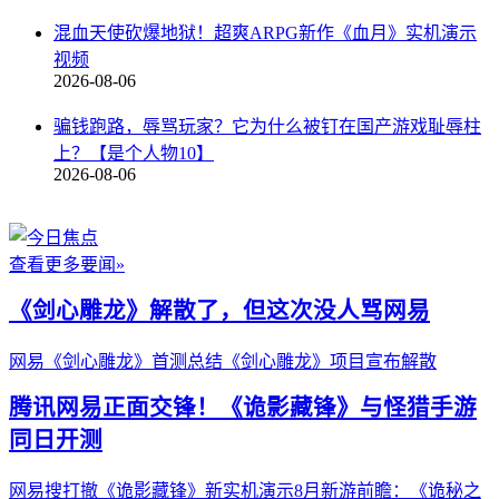
混血天使砍爆地狱！超爽ARPG新作《血月》实机演示
视频
2026-08-06
骗钱跑路，辱骂玩家？它为什么被钉在国产游戏耻辱柱
上？【是个人物10】
2026-08-06
查看更多要闻»
《剑心雕龙》解散了，但这次没人骂网易
网易《剑心雕龙》首测总结
《剑心雕龙》项目宣布解散
腾讯网易正面交锋！《诡影藏锋》与怪猎手游
同日开测
网易搜打撤《诡影藏锋》新实机演示
8月新游前瞻：《诡秘之