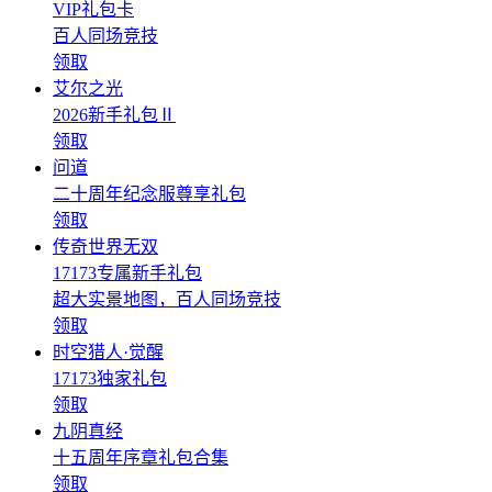
VIP礼包卡
百人同场竞技
领取
艾尔之光
2026新手礼包Ⅱ
领取
问道
二十周年纪念服尊享礼包
领取
传奇世界无双
17173专属新手礼包
超大实景地图，百人同场竞技
领取
时空猎人·觉醒
17173独家礼包
领取
九阴真经
十五周年序章礼包合集
领取