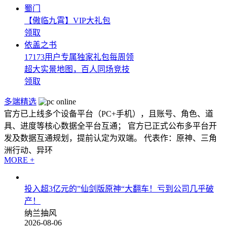
蜀门
【傲临九霄】VIP大礼包
领取
依盖之书
17173用户专属独家礼包每周领
超大实景地图，百人同场竞技
领取
多端精选
官方已上线多个设备平台（PC+手机），且账号、角色、道
具、进度等核心数据全平台互通； 官方已正式公布多平台开
发及数据互通规划，提前认定为双端。 代表作：原神、三角
洲行动、异环
MORE +
投入超3亿元的”仙剑版原神“大翻车！亏到公司几乎破
产！
纳兰抽风
2026-08-06