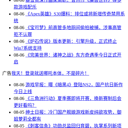
08-06
暴雪资深作曲家离职，曾创作《魔兽世界》等多
款游戏配乐
08-06
《Apex英雄》S30爆料：排位或将新增传奇禁用系
统
08-06
《宝可梦》前高管多地厕间偷拍被捕，涉事高管
拒不认罪
08-06
《炉石传说》版本更新：引擎升级，正式终止
Win7系统支持
08-06
《完美世界：诸神之战》东方奇遇季今日正式开
启
广告
我天！登录就送哪吒本体，不是碎片！
08-06
游戏早报：曝《暗黑4》登陆NS2，国产抗日新作
今日上线
08-06
《三角洲行动》夏季赛即将开赛，换新赛制后会
更好看吗？
08-05
绅士日报：冷门国产舰娘游戏新皮纯欲攻势，御
姐萝莉全都有
08-05
《刺客信条》功勋总监回归育碧，执掌系列新项