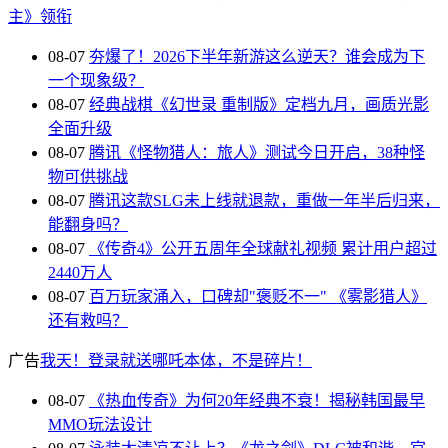
主》领衔
08-07
夯爆了！2026下半年新游这么逆天？谁会成为下
一个现象级？
08-07
经典战棋《幻世录 重制版》定档九月，画质光影
全面升级
08-07
腾讯《怪物猎人：旅人》测试今日开启，38种怪
物可供挑战
08-07
腾讯这款SLG未上线就退款，重做一年半后归来，
能翻身吗？
08-07
《传奇4》公开五周年全球献礼视频 累计用户超过
2440万人
08-07
百万玩家涌入，口碑却"褒贬不一" 《雾影猎人》
还有救吗？
广告
我天！登录就送哪吒本体，不是碎片！
08-07
《热血传奇》为何20年经典不衰！揭秘韩国最早
MMO玩法设计