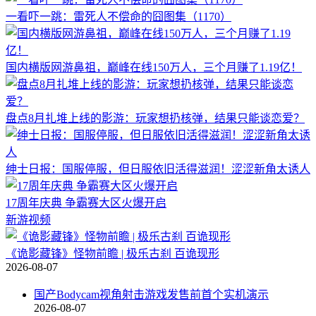
一看吓一跳：雷死人不偿命的囧图集（1170）
国内横版网游鼻祖，巅峰在线150万人，三个月赚了1.19亿！
盘点8月扎堆上线的影游：玩家想扔核弹，结果只能谈恋爱？
绅士日报：国服停服，但日服依旧活得滋润！涩涩新角太诱人
17周年庆典 争霸赛大区火爆开启
新游视频
《诡影藏锋》怪物前瞻 | 极乐古刹 百诡现形
2026-08-07
国产Bodycam视角射击游戏发售前首个实机演示
2026-08-07