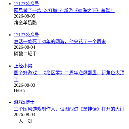
17173公众号
网易做了一款“吃打撤”？新游《雾海之下》首曝！
2026-08-05
烤全羊奶酪
17173公众号
复活一款死了30年的网游，他只花了一个周末
2026-08-04
磷酸二轻甲
正经小弟
图个好游戏：《绝区零》二周年逆风翻盘，新角色太顶
了
2026-08-03
Helen
游戏x博士
三个国风游戏制作人，试图闯进《黑神话》打开的大门
2026-08-03
一人一剑