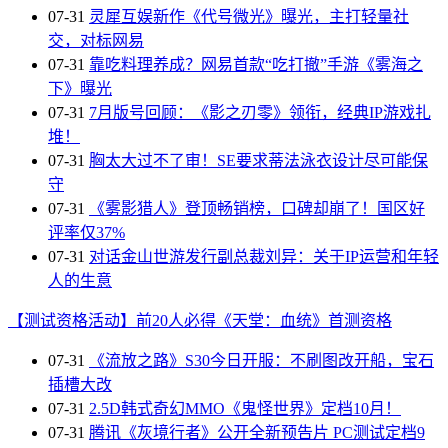
07-31
灵犀互娱新作《代号微光》曝光，主打轻量社
交，对标网易
07-31
靠吃料理养成？网易首款“吃打撤”手游《雾海之
下》曝光
07-31
7月版号回顾：《影之刃零》领衔，经典IP游戏扎
堆！
07-31
胸太大过不了审！SE要求蒂法泳衣设计尽可能保
守
07-31
《雾影猎人》登顶畅销榜，口碑却崩了！国区好
评率仅37%
07-31
对话金山世游发行副总裁刘异：关于IP运营和年轻
人的生意
【测试资格活动】前20人必得《天堂：血统》首测资格
07-31
《流放之路》S30今日开服：不刷图改开船，宝石
插槽大改
07-31
2.5D韩式奇幻MMO《鬼怪世界》定档10月！
07-31
腾讯《灰境行者》公开全新预告片 PC测试定档9