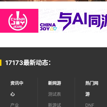
17173最新动态：
资讯中
新网游
热门网
心
测试表
游
产业
新游试
DNF