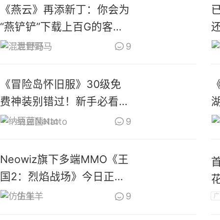
《燕云》再添新丁：你会为
“燕铲铲”下载上百G的客户
端么？
混世野马
9
《冒险岛怀旧服》30级免
费神装别错过！新手必看重
点攻略
纳豆菌Natto
9
Neowiz旗下多端MMO《王
国2：烈焰战场》今日正式
上线
仿生羊
9
广