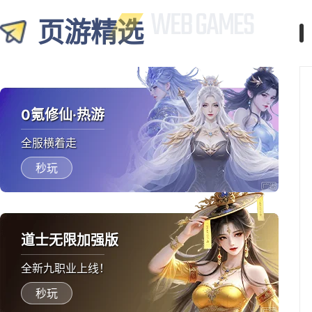
页游精选
0氪修仙·热游
全服横着走
秒玩
道士无限加强版
全新九职业上线！
秒玩