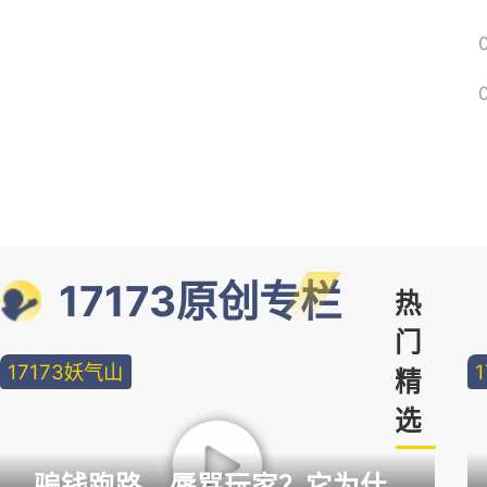
17173原创专栏
热
门
17173妖气山
精
选
骗钱跑路，辱骂玩家？它为什