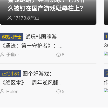
么被钉在国产游戏耻辱柱上？
17173妖气山
试玩韩国魂游
游戏x博士
《遗迹：第一守护者》：求
求了，别再做类魂了
于鱼er
8
图个好游戏：
正经小弟
《绝区零》二周年逆风翻
盘，新角色太顶了
Helen
5