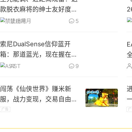
款脱衣麻将的绅士友好度拉
2
满了
禁止啃月
5
索尼DualSense信仰蓝开
箱：那道蓝光，现在握在手
里了
AST
9
闯荡《仙侠世界》赚米新
服，战力变现，交易自由，
赚钱不愁！
广告
广