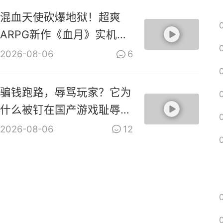
混血天使砍爆地狱！超爽
ARPG新作《血月》实机演
示视频
2026-08-06
6
骗钱跑路，辱骂玩家？它为
什么被钉在国产游戏耻辱柱
上？【是个人物10】
2026-08-06
12