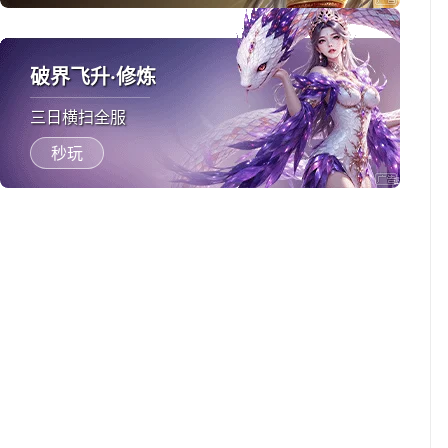
破界飞升·修炼
三日横扫全服
秒玩