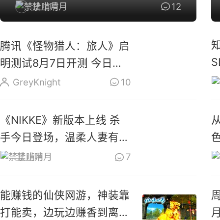
了
禁止啃月
12
腾讯《怪物猎人：旅人》启
明测试8月7日开测 今日开
启预载
GreyKnight
10
《NIKKE》新版本上线 杀
手今日登场，温柔人妻有容
乃大！
禁止啃月
7
能赚钱的仙侠网游，神装靠
打能卖，边玩边赚香到离