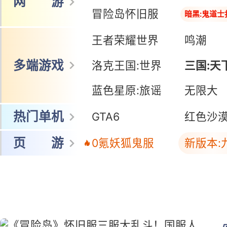
网 游
冒险岛怀旧服
暗黑:鬼道士
王者荣耀世界
鸣潮
多端游戏
洛克王国:世界
三国:天
蓝色星原:旅谣
三国:天
无限大
热门单机
GTA6
红色沙
页 游
0氪妖狐鬼服
新版本: