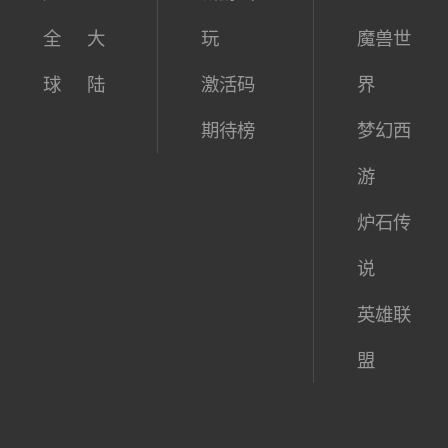
全
大
玩
魔兽世
球
陆
激活码
界
期待榜
梦幻西
游
炉石传
说
英雄联
盟