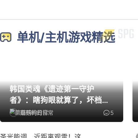
单机/主机游戏精选
韩国类魂《遗迹第一守护
者》：瞎狗眼就算了，坏档算
怎么个事！
蘑菇鸭的日常
5
圣光能调、近距离观雷！这