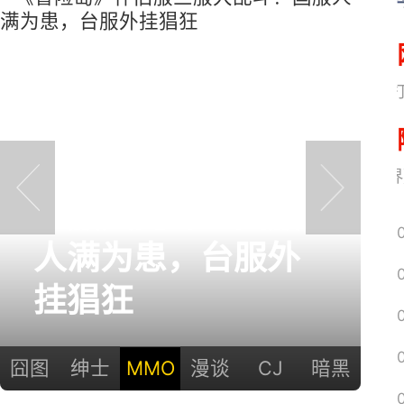
网易搜
正惊漫谈：从MU开
《魔兽世界
始，为什么网游翅
prev
next
膀成了"躲不掉的刚
需"？
囧图
绅士
MMO
漫谈
CJ
暗黑