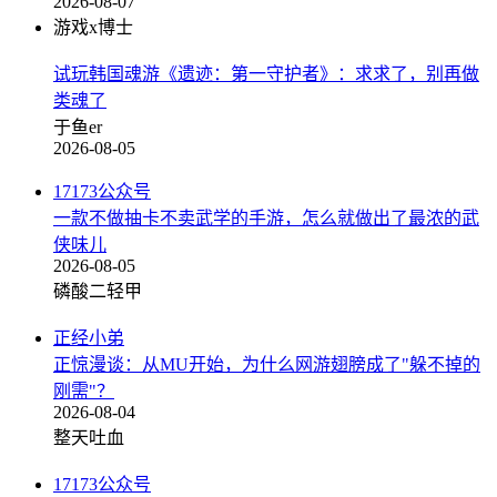
2026-08-07
游戏x博士
试玩韩国魂游《遗迹：第一守护者》：求求了，别再做
类魂了
于鱼er
2026-08-05
17173公众号
一款不做抽卡不卖武学的手游，怎么就做出了最浓的武
侠味儿
2026-08-05
磷酸二轻甲
正经小弟
正惊漫谈：从MU开始，为什么网游翅膀成了"躲不掉的
刚需"？
2026-08-04
整天吐血
17173公众号