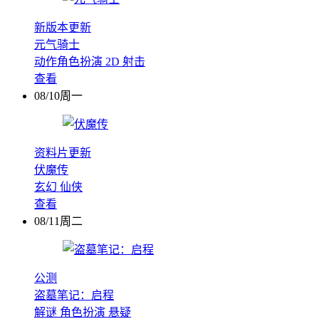
新版本更新
元气骑士
动作角色扮演
2D
射击
查看
08/10周一
资料片更新
伏魔传
玄幻
仙侠
查看
08/11周二
公测
盗墓笔记：启程
解谜
角色扮演
悬疑