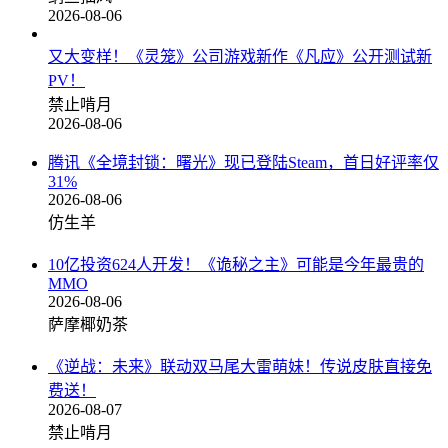
2026-08-06
又大变样！《灵笼》公司游戏新作《凡应》公开测试新
PV！
禁止啃月
2026-08-06
腾讯《全境封锁：曙光》现已登陆Steam，首日好评率仅
31%
2026-08-06
仿生羊
10亿投资624人开发！《诡秘之主》可能是今年最贵的
MMO
2026-08-06
萨摩椰奶茶
《逆战：未来》联动双马尾大雷萌妹！传说皮肤直接免
费送！
2026-08-07
禁止啃月