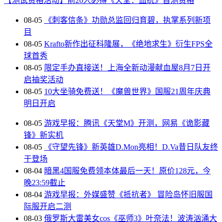
【测试资格活动】前20人必得《天堂：血统》首测资格
08-05
《刺客信条》功勋总监回归育碧，执掌系列新项
目
08-05
Krafto新作出征科隆展，《绝地求生》衍生FPS全
球首秀
08-05
限定手办直接送！上海全新动漫献血屋8月7日开
启抽奖活动
08-05
10大坐骑免费送！《魔兽世界》国服21周年庆典
明日开启
08-05
游戏早报：腾讯《天堂M》开测，网易《诡影藏
锋》新实机
08-05
《守望先锋》新英雄D.Mon亮相！D.Va昔日队友终
于登场
08-04
暗黑4国服免费领本体最后一天！原价128元，今
晚23:59截止
08-04
游戏早报：外媒盛赞《抵抗者》 冒险岛怀旧服国
际服开启二测
08-03
俄罗斯大雷美女cos《巫师3》叶奈法！波涛汹涌大