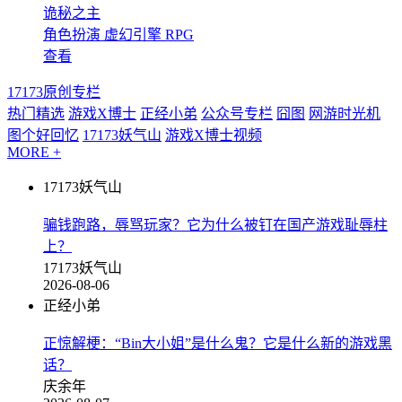
诡秘之主
角色扮演
虚幻引擎
RPG
查看
17173原创专栏
热门精选
游戏X博士
正经小弟
公众号专栏
囧图
网游时光机
图个好回忆
17173妖气山
游戏X博士视频
MORE +
17173妖气山
骗钱跑路，辱骂玩家？它为什么被钉在国产游戏耻辱柱
上？
17173妖气山
2026-08-06
正经小弟
正惊解梗：“Bin大小姐”是什么鬼？它是什么新的游戏黑
话？
庆余年