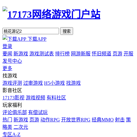
搜索
下载APP
登录
要闻
新游戏
游戏测试表
排行榜
网游新服
怀旧频道
页游
开服
发号中心
更多
找游戏
游戏评测
过审游戏
H5小游戏
找游戏
影音社区
17173影视
游戏视频
有料社区
玩家福利
评论俱乐部
有偿试玩
热门
新游戏
页游
动作RPG
开放世界RPG
经典MMO
射击
策
略类
二次元
专区A-Z