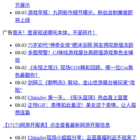
方展示
08-03
游戏早报：九阴新作细节曝光，粉丝自制魔兽即
将上线
广告
我天！登录就送哪吒本体，不是碎片！
08-03
75岁初代“神奇女侠”晒沐浴照 网友感叹颜值冻龄
08-02
多图预警！CJ咪咕游戏展台高颜值游戏角色全捕
捉
08-02
《永恒之塔2》现场COS精彩回顾，哪一位Cos角
色最戳你？
08-02
剑网三《鹅鸭杀》联动，金山世游展台被玩家“攻
陷”
08-02
ChinaJoy 第一天，《街头篮球》热血直上篮筐
08-02
正惊GIF：表情如此羞涩！美女这个表情，让人遐
想连篇
【17173网游开服表】点击查看最新网游开服信息
08-01
ChinaJoy现场小姐姐分享：云逛展福利这不就来了