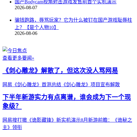
国产Bodycam视角射击游戏发售前首个实机演示
2026-08-07
骗钱跑路，辱骂玩家？它为什么被钉在国产游戏耻辱柱
上？【是个人物10】
2026-08-06
查看更多要闻»
《剑心雕龙》解散了，但这次没人骂网易
网易《剑心雕龙》首测总结
《剑心雕龙》项目宣布解散
下半年新游实力有点离谱，谁会成为下一个现
象级？
网易搜打撤《诡影藏锋》新实机演示
8月新游前瞻：《诡秘之
主》领衔