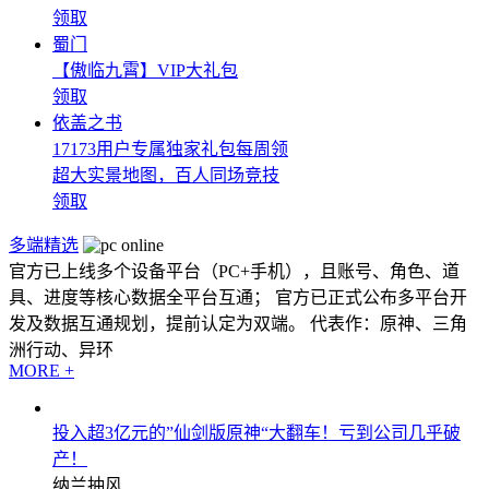
领取
蜀门
【傲临九霄】VIP大礼包
领取
依盖之书
17173用户专属独家礼包每周领
超大实景地图，百人同场竞技
领取
多端精选
官方已上线多个设备平台（PC+手机），且账号、角色、道
具、进度等核心数据全平台互通； 官方已正式公布多平台开
发及数据互通规划，提前认定为双端。 代表作：原神、三角
洲行动、异环
MORE +
投入超3亿元的”仙剑版原神“大翻车！亏到公司几乎破
产！
纳兰抽风