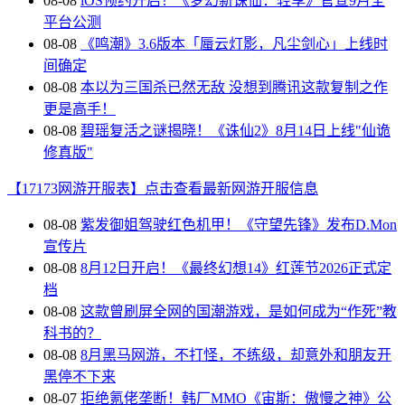
08-08
iOS预约开启！《梦幻新诛仙：轻享》官宣9月全
平台公测
08-08
《鸣潮》3.6版本「蜃云灯影，凡尘剑心」上线时
间确定
08-08
本以为三国杀已然无敌 没想到腾讯这款复制之作
更是高手！
08-08
碧瑶复活之谜揭晓！《诛仙2》8月14日上线"仙诡
修真版"
【17173网游开服表】点击查看最新网游开服信息
08-08
紫发御姐驾驶红色机甲！《守望先锋》发布D.Mon
宣传片
08-08
8月12日开启！《最终幻想14》红莲节2026正式定
档
08-08
这款曾刷屏全网的国潮游戏，是如何成为“作死”教
科书的？
08-08
8月黑马网游，不打怪，不练级，却意外和朋友开
黑停不下来
08-07
拒绝氪佬垄断！韩厂MMO《宙斯：傲慢之神》公