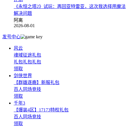
《永恒之塔2》试玩：再回亚特雷亚，这次我选择用魔法
解决问题
阿离
2026-08-01
发号中心
风云
魂域征途礼包
礼包礼包礼包
领取
剑侠世界
【群雄逐鹿】新服礼包
百人同场竞技
领取
千年3
【爆装4区】17173特权礼包
百人同场竞技
领取