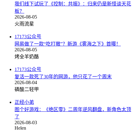
我们线下试玩了《控制：共振》：归来仍是新怪谈天花
板？
2026-08-05
火雨流星
17173公众号
网易做了一款“吃打撤”？新游《雾海之下》首曝！
2026-08-05
烤全羊奶酪
17173公众号
复活一款死了30年的网游，他只花了一个周末
2026-08-04
磷酸二轻甲
正经小弟
图个好游戏：《绝区零》二周年逆风翻盘，新角色太顶
了
2026-08-03
Helen