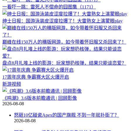
一看吓一跳：雷死人不偿命的囧图集（1171）
绅士日报：国游泳装皮涩度拉爆了！大雷熟女上演蒙眼play
巅峰在线150万人的横版网游，如今带着怀旧服又杀回来了！
盘点8月扎堆上线的影游：玩家想扔核弹，结果只能谈恋爱？
17周年庆典 争霸赛大区火爆开启
新游视频
《鸣潮》3.6版本前瞻通讯 | 回顾影像
2026-08-08
怒砸10亿碰瓷Apex的国产旗舰 不到一年就扑街了？
2026-08-08