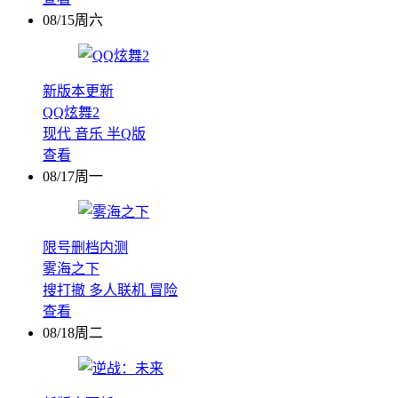
08/15周六
新版本更新
QQ炫舞2
现代
音乐
半Q版
查看
08/17周一
限号删档内测
雾海之下
搜打撤
多人联机
冒险
查看
08/18周二