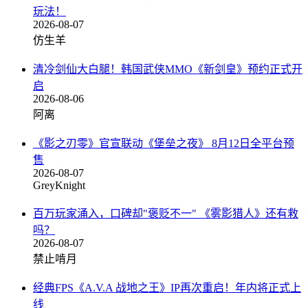
玩法！
2026-08-07
仿生羊
清冷剑仙大白腿！韩国武侠MMO《新剑皇》预约正式开
启
2026-08-06
阿离
《影之刃零》官宣联动《堡垒之夜》 8月12日全平台预
售
2026-08-07
GreyKnight
百万玩家涌入，口碑却"褒贬不一" 《雾影猎人》还有救
吗？
2026-08-07
禁止啃月
经典FPS《A.V.A 战地之王》IP再次重启！年内将正式上
线