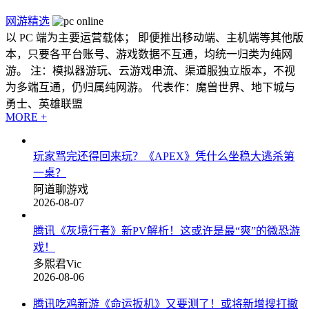
网游精选
以 PC 端为主要运营载体； 即便推出移动端、主机端等其他版
本，只要各平台账号、游戏数据不互通，均统一归类为纯网
游。 注：模拟器游玩、云游戏串流、渠道服独立版本，不视
为多端互通，仍归属纯网游。 代表作：魔兽世界、地下城与
勇士、英雄联盟
MORE +
玩家骂完还得回来玩？《APEX》凭什么坐稳大逃杀第
一桌？
阿道聊游戏
2026-08-07
腾讯《灰境行者》新PV解析！这或许是最“爽”的微恐游
戏！
多熙君Vic
2026-08-06
腾讯吃鸡新游《命运扳机》又要测了！或将新增搜打撤