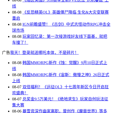
08-08
《暗区突围》S18赛季全新PVE玩法“危机蔓延”上
线
08-08
《反恐精英OL》英雄僵尸降临 生化&大灾变联赛
重启
08-08
IGN前瞻盛赞！《古剑》中式志怪动作RPG冲击全
球市场
08-08
玩家回忆录：第一次接游戏好友线下面基，就把
车撞了！
广告
我天！登录就送哪吒本体，不是碎片！
08-08
韩国MMORPG新作《蚀：觉醒》9月10日正式上
线
08-08
韩国MMORPG新作《宙斯：傲慢之神》26日正式
上线
08-07
双倍福利！《远征OL》十七周年新区今日开启狂
欢盛典！
08-07
总奖金9.5万美元！《绝地求生》玩家自创玩法征
集大赛
08-06
暴雪资深作曲家离职，曾创作《魔兽世界》等多