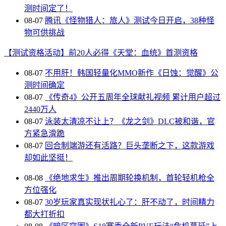
测时间定了！
08-07
腾讯《怪物猎人：旅人》测试今日开启，38种怪
物可供挑战
【测试资格活动】前20人必得《天堂：血统》首测资格
08-07
不用肝！韩国轻量化MMO新作《日蚀：觉醒》公
测时间确定
08-07
《传奇4》公开五周年全球献礼视频 累计用户超过
2440万人
08-07
泳装太清凉不让上？《龙之剑》DLC被和谐，官
方紧急滑跪
08-07
回合制端游还有活路？巨头垄断之下，这款游戏
却如此坚挺！
08-08
《绝地求生》推出周期轮换机制，首轮轻机枪全
方位强化
08-07
30岁玩家真实现状扎心了：肝不动了，时间精力
都大打折扣