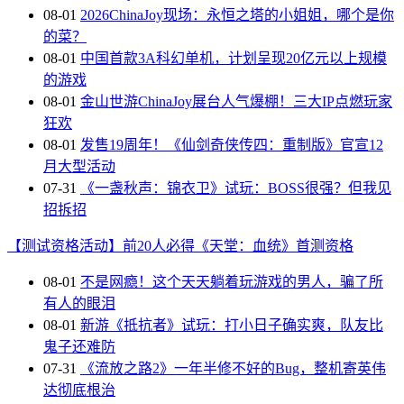
08-01
2026ChinaJoy现场：永恒之塔的小姐姐，哪个是你
的菜？
08-01
中国首款3A科幻单机，计划呈现20亿元以上规模
的游戏
08-01
金山世游ChinaJoy展台人气爆棚！三大IP点燃玩家
狂欢
08-01
发售19周年！《仙剑奇侠传四：重制版》官宣12
月大型活动
07-31
《一盏秋声：锦衣卫》试玩：BOSS很强？但我见
招拆招
【测试资格活动】前20人必得《天堂：血统》首测资格
08-01
不是网瘾！这个天天躺着玩游戏的男人，骗了所
有人的眼泪
08-01
新游《抵抗者》试玩：打小日子确实爽，队友比
鬼子还难防
07-31
《流放之路2》一年半修不好的Bug，整机寄英伟
达彻底根治