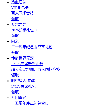
热血江湖
VIP礼包卡
百人同场竞技
领取
艾尔之光
2026新手礼包Ⅱ
领取
问道
二十周年纪念服尊享礼包
领取
传奇世界无双
17173专属新手礼包
超大实景地图，百人同场竞技
领取
时空猎人·觉醒
17173独家礼包
领取
九阴真经
十五周年序章礼包合集