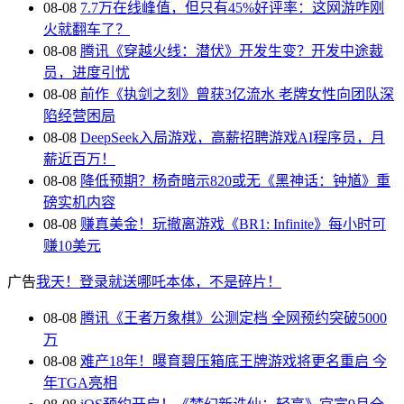
08-08
7.7万在线峰值，但只有45%好评率：这网游咋刚
火就翻车了？
08-08
腾讯《穿越火线：潜伏》开发生变？开发中途裁
员，进度引忧
08-08
前作《执剑之刻》曾获3亿流水 老牌女性向团队深
陷经营困局
08-08
DeepSeek入局游戏，高薪招聘游戏AI程序员，月
薪近百万！
08-08
降低预期？杨奇暗示820或无《黑神话：钟馗》重
磅实机内容
08-08
赚真美金！玩撤离游戏《BR1: Infinite》每小时可
赚10美元
广告
我天！登录就送哪吒本体，不是碎片！
08-08
腾讯《王者万象棋》公测定档 全网预约突破5000
万
08-08
难产18年！曝育碧压箱底王牌游戏将更名重启 今
年TGA亮相