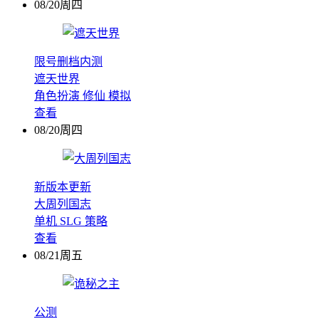
08/20周四
限号删档内测
遮天世界
角色扮演
修仙
模拟
查看
08/20周四
新版本更新
大周列国志
单机
SLG
策略
查看
08/21周五
公测