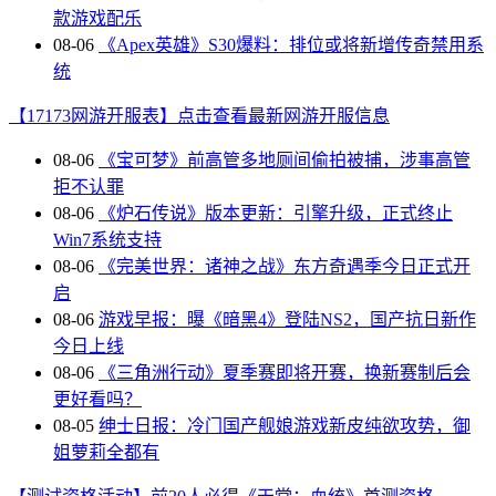
款游戏配乐
08-06
《Apex英雄》S30爆料：排位或将新增传奇禁用系
统
【17173网游开服表】点击查看最新网游开服信息
08-06
《宝可梦》前高管多地厕间偷拍被捕，涉事高管
拒不认罪
08-06
《炉石传说》版本更新：引擎升级，正式终止
Win7系统支持
08-06
《完美世界：诸神之战》东方奇遇季今日正式开
启
08-06
游戏早报：曝《暗黑4》登陆NS2，国产抗日新作
今日上线
08-06
《三角洲行动》夏季赛即将开赛，换新赛制后会
更好看吗？
08-05
绅士日报：冷门国产舰娘游戏新皮纯欲攻势，御
姐萝莉全都有