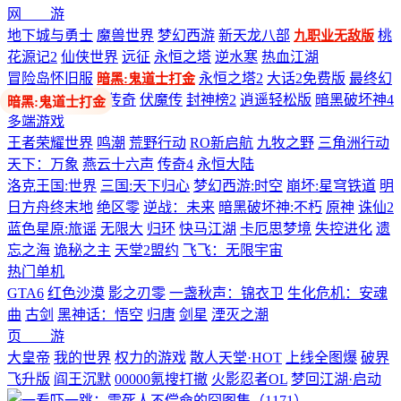
网 游
地下城与勇士
魔兽世界
梦幻西游
新天龙八部
桃
九职业无敌版
花源记2
仙侠世界
远征
永恒之塔
逆水寒
热血江湖
冒险岛怀旧服
永恒之塔2
大话2免费版
最终幻
暗黑:鬼道士打金
想14
剑网3
热血传奇
伏魔传
封神榜2
逍遥轻松版
暗黑破坏神4
多端游戏
王者荣耀世界
鸣潮
荒野行动
RO新启航
九牧之野
三角洲行动
天下：万象
燕云十六声
传奇4
永恒大陆
洛克王国:世界
三国:天下归心
梦幻西游:时空
崩坏:星穹铁道
明
日方舟终末地
绝区零
逆战：未来
暗黑破坏神:不朽
原神
诛仙2
蓝色星原:旅谣
无限大
归环
快马江湖
卡厄思梦境
失控进化
遗
忘之海
诡秘之主
天堂2盟约
飞飞：无限宇宙
热门单机
GTA6
红色沙漠
影之刃零
一盏秋声：锦衣卫
生化危机：安魂
曲
古剑
黑神话：悟空
归唐
剑星
湮灭之潮
页 游
大皇帝
我的世界
权力的游戏
散人天堂·HOT
上线全图爆
破界
飞升版
阎王沉默
00000氪搜打撤
火影忍者OL
梦回江湖·启动