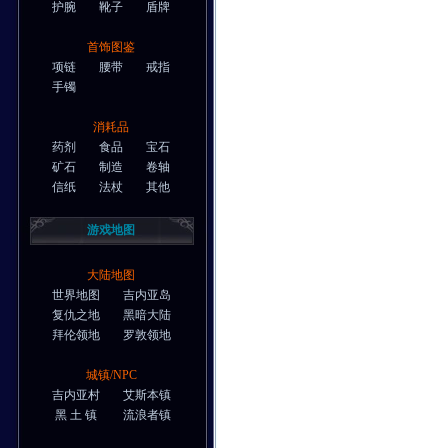
护腕
靴子
盾牌
首饰图鉴
项链
腰带
戒指
手镯
消耗品
药剂
食品
宝石
矿石
制造
卷轴
信纸
法杖
其他
游戏地图
大陆地图
世界地图
吉内亚岛
复仇之地
黑暗大陆
拜伦领地
罗敦领地
城镇/NPC
吉内亚村
艾斯本镇
黑 土 镇
流浪者镇