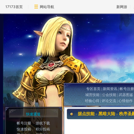
17173首页
网站导航
新网游
专区首页
|
新闻资讯
|
帐号注册
城营技能
|
公会技能
|
武器图鉴
经验心得
|
评论交流
|
心情创作
据点技能 - 黑暗大陆 - 秩序圣
快速通道
帐号注册
游戏下载
快速投稿
积分投稿