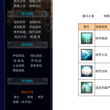
照片上传
截图上传
视频上传
游戏论坛
新手指南
·
极乐之巢
·
地精
游戏背景
游戏特色
图示
技能名称
推荐配置
界面说明
角色创建
操作说明
商店介绍
饱 腹 度
秩序根源
游戏系统
秩序之流
声望系统
强化系统
攻 城 战
营 地 战
公会系统
变身系统
乘骑系统
秩序法则
常用资料
战灵的威
职业介绍
骑士
游侠
精灵
刺客
（未开放）