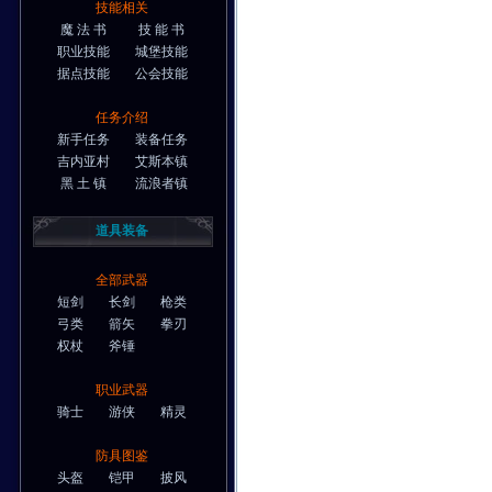
技能相关
魔 法 书
技 能 书
职业技能
城堡技能
据点技能
公会技能
任务介绍
新手任务
装备任务
吉内亚村
艾斯本镇
黑 土 镇
流浪者镇
道具装备
全部武器
短剑
长剑
枪类
弓类
箭矢
拳刃
权杖
斧锤
职业武器
骑士
游侠
精灵
防具图鉴
头盔
铠甲
披风