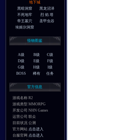
地下城
黑暗洞窟
黑龙沼泽
不死地牢
烈 焰 塔
帝王墓穴
圣甲虫谷
埃姬尔洞窟
怪物图鉴
A级
B级
C级
D级
E级
F级
G级
H级
I级
BOSS
稀有
任务
官方信息
游戏名称 R2
游戏类型 MMORPG
开发公司 NHN Games
运营公司 联众
目前状况 公测
官方网站
点击进入
台服官网
点击进入