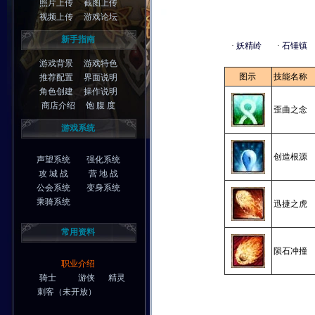
照片上传
截图上传
视频上传
游戏论坛
新手指南
·
妖精岭
·
石锤镇
游戏背景
游戏特色
图示
技能名称
推荐配置
界面说明
角色创建
操作说明
商店介绍
饱 腹 度
歪曲之念
游戏系统
创造根源
声望系统
强化系统
攻 城 战
营 地 战
公会系统
变身系统
乘骑系统
迅捷之虎
常用资料
陨石冲撞
职业介绍
骑士
游侠
精灵
刺客
（未开放）