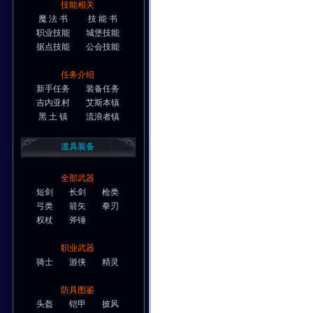
技能相关
魔 法 书
技 能 书
职业技能
城堡技能
据点技能
公会技能
任务介绍
新手任务
装备任务
吉内亚村
艾斯本镇
黑 土 镇
流浪者镇
道具装备
全部武器
短剑
长剑
枪类
弓类
箭矢
拳刃
权杖
斧锤
职业武器
骑士
游侠
精灵
防具图鉴
头盔
铠甲
披风