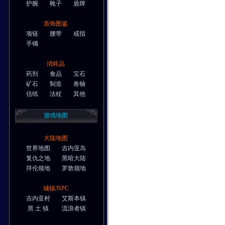
护腕
靴子
盾牌
首饰图鉴
项链
腰带
戒指
手镯
消耗品
药剂
食品
宝石
矿石
制造
卷轴
信纸
法杖
其他
游戏地图
大陆地图
世界地图
吉内亚岛
复仇之地
黑暗大陆
拜伦领地
罗敦领地
城镇/NPC
吉内亚村
艾斯本镇
黑 土 镇
流浪者镇