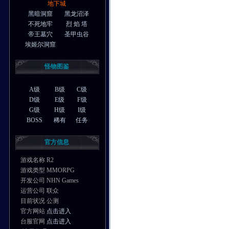
地下城
黑暗洞窟
黑龙沼泽
不死地牢
烈 焰 塔
帝王墓穴
圣甲虫谷
埃姬尔洞窟
怪物图鉴
A级
B级
C级
D级
E级
F级
G级
H级
I级
BOSS
稀有
任务
官方信息
游戏名称 R2
游戏类型 MMORPG
开发公司 NHN Games
运营公司 联众
目前状况 公测
官方网站
点击进入
台服官网
点击进入