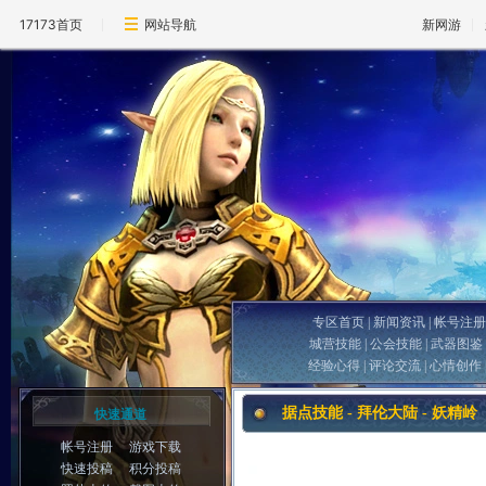
17173首页
网站导航
新网游
专区首页
|
新闻资讯
|
帐号注册
城营技能
|
公会技能
|
武器图鉴
经验心得
|
评论交流
|
心情创作
据点技能 - 拜伦大陆 - 妖精岭
快速通道
帐号注册
游戏下载
快速投稿
积分投稿