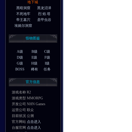
地下城
黑暗洞窟
黑龙沼泽
不死地牢
烈 焰 塔
帝王墓穴
圣甲虫谷
埃姬尔洞窟
怪物图鉴
A级
B级
C级
D级
E级
F级
G级
H级
I级
BOSS
稀有
任务
官方信息
游戏名称 R2
游戏类型 MMORPG
开发公司 NHN Games
运营公司 联众
目前状况 公测
官方网站
点击进入
台服官网
点击进入