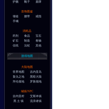
护腕
靴子
盾牌
首饰图鉴
项链
腰带
戒指
手镯
消耗品
药剂
食品
宝石
矿石
制造
卷轴
信纸
法杖
其他
游戏地图
大陆地图
世界地图
吉内亚岛
复仇之地
黑暗大陆
拜伦领地
罗敦领地
城镇/NPC
吉内亚村
艾斯本镇
黑 土 镇
流浪者镇