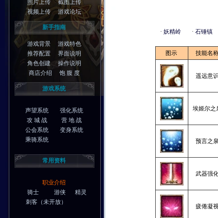
照片上传
截图上传
视频上传
游戏论坛
新手指南
·
妖精岭
·
石锤镇
游戏背景
游戏特色
图示
技能名
推荐配置
界面说明
角色创建
操作说明
商店介绍
饱 腹 度
遥远意
游戏系统
埃姬尔之
声望系统
强化系统
攻 城 战
营 地 战
公会系统
变身系统
乘骑系统
预言之
常用资料
武器强
职业介绍
骑士
游侠
精灵
刺客
（未开放）
疲倦凝