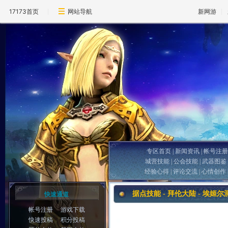
17173首页
网站导航
新网游
专区首页
|
新闻资讯
|
帐号注册
城营技能
|
公会技能
|
武器图鉴
经验心得
|
评论交流
|
心情创作
据点技能 - 拜伦大陆 - 埃姬尔
快速通道
帐号注册
游戏下载
快速投稿
积分投稿