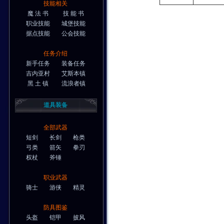
技能相关
魔 法 书
技 能 书
职业技能
城堡技能
据点技能
公会技能
任务介绍
新手任务
装备任务
吉内亚村
艾斯本镇
黑 土 镇
流浪者镇
道具装备
全部武器
短剑
长剑
枪类
弓类
箭矢
拳刃
权杖
斧锤
职业武器
骑士
游侠
精灵
防具图鉴
头盔
铠甲
披风