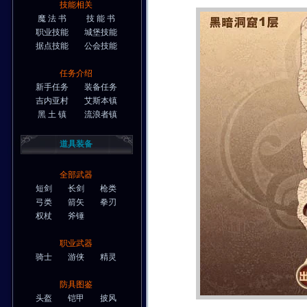
技能相关
魔 法 书
技 能 书
职业技能
城堡技能
据点技能
公会技能
任务介绍
新手任务
装备任务
吉内亚村
艾斯本镇
黑 土 镇
流浪者镇
道具装备
全部武器
短剑
长剑
枪类
弓类
箭矢
拳刃
权杖
斧锤
职业武器
骑士
游侠
精灵
防具图鉴
头盔
铠甲
披风