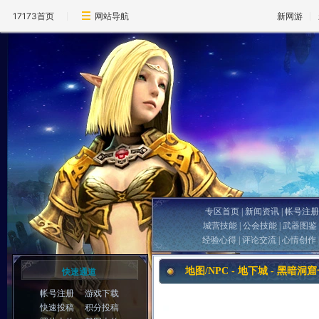
17173首页
网站导航
新网游
专区首页
|
新闻资讯
|
帐号注册
城营技能
|
公会技能
|
武器图鉴
经验心得
|
评论交流
|
心情创作
地图/NPC - 地下城 - 黑暗洞
快速通道
帐号注册
游戏下载
快速投稿
积分投稿