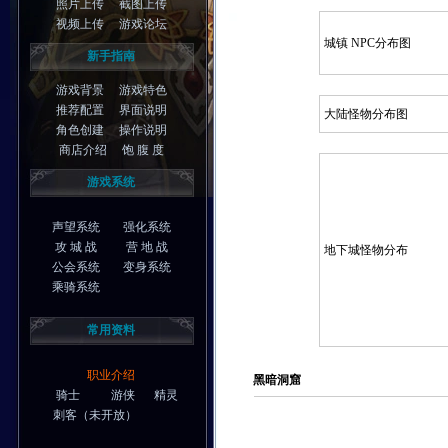
照片上传
截图上传
视频上传
游戏论坛
城镇 NPC分布图
新手指南
游戏背景
游戏特色
推荐配置
界面说明
大陆怪物分布图
角色创建
操作说明
商店介绍
饱 腹 度
游戏系统
声望系统
强化系统
攻 城 战
营 地 战
地下城怪物分布
公会系统
变身系统
乘骑系统
常用资料
职业介绍
黑暗洞窟
骑士
游侠
精灵
刺客
（未开放）