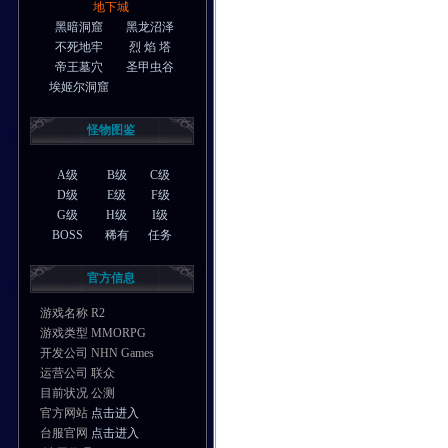
地下城
黑暗洞窟
黑龙沼泽
不死地牢
烈 焰 塔
帝王墓穴
圣甲虫谷
埃姬尔洞窟
怪物图鉴
A级
B级
C级
D级
E级
F级
G级
H级
I级
BOSS
稀有
任务
官方信息
游戏名称 R2
游戏类型 MMORPG
开发公司 NHN Games
运营公司 联众
目前状况 公测
官方网站
点击进入
台服官网
点击进入