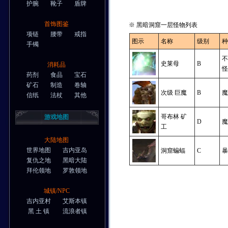
护腕
靴子
盾牌
首饰图鉴
※ 黑暗洞窟一层怪物列表
项链
腰带
戒指
图示
名称
级别
手镯
史莱母
B
消耗品
药剂
食品
宝石
矿石
制造
卷轴
次级 巨魔
B
信纸
法杖
其他
哥布林 矿
游戏地图
D
工
大陆地图
世界地图
吉内亚岛
洞窟蝙蝠
C
复仇之地
黑暗大陆
拜伦领地
罗敦领地
城镇/NPC
吉内亚村
艾斯本镇
黑 土 镇
流浪者镇