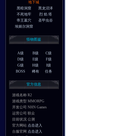
地下城
黑暗洞窟
黑龙沼泽
不死地牢
烈 焰 塔
帝王墓穴
圣甲虫谷
埃姬尔洞窟
怪物图鉴
A级
B级
C级
D级
E级
F级
G级
H级
I级
BOSS
稀有
任务
官方信息
游戏名称 R2
游戏类型 MMORPG
开发公司 NHN Games
运营公司 联众
目前状况 公测
官方网站
点击进入
台服官网
点击进入