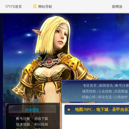
17173首页
网站导航
新网游
专区首页
|
新闻资讯
|
帐号注册
城营技能
|
公会技能
|
武器图鉴
经验心得
|
评论交流
|
心情创作
地图/NPC - 地下城 - 圣甲虫
快速通道
帐号注册
游戏下载
快速投稿
积分投稿