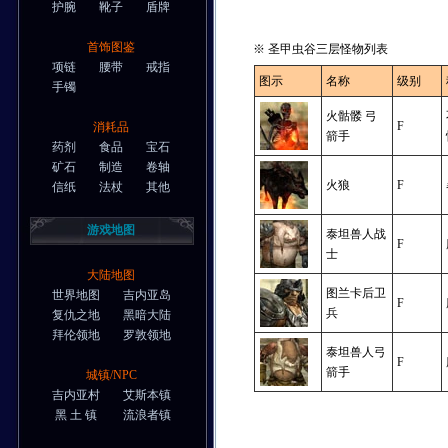
护腕
靴子
盾牌
首饰图鉴
※ 圣甲虫谷三层怪物列表
项链
腰带
戒指
图示
名称
级别
手镯
火骷髅 弓
F
消耗品
箭手
药剂
食品
宝石
矿石
制造
卷轴
火狼
F
信纸
法杖
其他
游戏地图
泰坦兽人战
F
士
大陆地图
图兰卡后卫
世界地图
吉内亚岛
F
兵
复仇之地
黑暗大陆
拜伦领地
罗敦领地
泰坦兽人弓
F
箭手
城镇/NPC
吉内亚村
艾斯本镇
黑 土 镇
流浪者镇