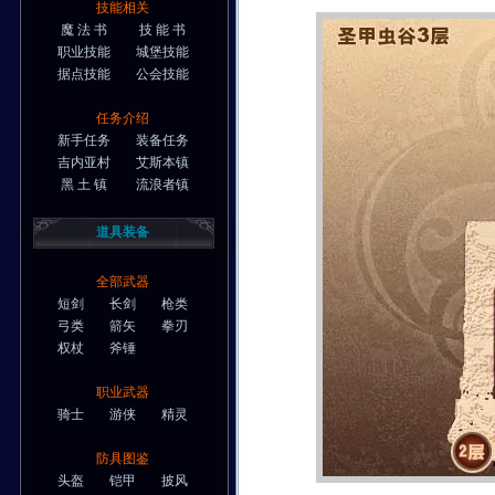
技能相关
魔 法 书
技 能 书
职业技能
城堡技能
据点技能
公会技能
任务介绍
新手任务
装备任务
吉内亚村
艾斯本镇
黑 土 镇
流浪者镇
道具装备
全部武器
短剑
长剑
枪类
弓类
箭矢
拳刃
权杖
斧锤
职业武器
骑士
游侠
精灵
防具图鉴
头盔
铠甲
披风