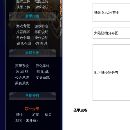
照片上传
截图上传
视频上传
游戏论坛
城镇 NPC分布图
新手指南
游戏背景
游戏特色
推荐配置
界面说明
大陆怪物分布图
角色创建
操作说明
商店介绍
饱 腹 度
游戏系统
声望系统
强化系统
攻 城 战
营 地 战
地下城怪物分布
公会系统
变身系统
乘骑系统
常用资料
职业介绍
圣甲虫谷
骑士
游侠
精灵
刺客
（未开放）