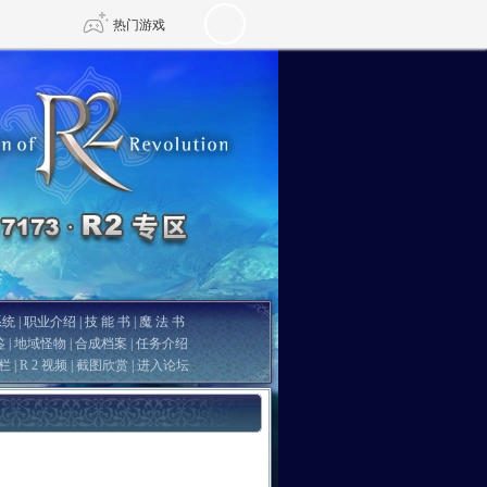
热门游戏
DNF
传奇4
剑网3旗舰版
新天龙八部
自由
诛仙世界
仙剑世界
系统
|
职业介绍
|
技 能 书
|
魔 法 书
鉴
|
地域怪物
| 合成档案 |
任务介绍
栏
|
R 2 视频
|
截图欣赏
|
进入论坛