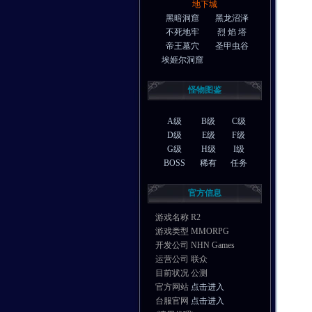
地下城
黑暗洞窟
黑龙沼泽
不死地牢
烈 焰 塔
帝王墓穴
圣甲虫谷
埃姬尔洞窟
怪物图鉴
A级
B级
C级
D级
E级
F级
G级
H级
I级
BOSS
稀有
任务
官方信息
游戏名称 R2
游戏类型 MMORPG
开发公司 NHN Games
运营公司 联众
目前状况 公测
官方网站
点击进入
台服官网
点击进入