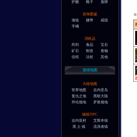
护腕
靴子
盾牌
首饰图鉴
※
项链
腰带
戒指
手镯
消耗品
药剂
食品
宝石
矿石
制造
卷轴
信纸
法杖
其他
游戏地图
大陆地图
世界地图
吉内亚岛
复仇之地
黑暗大陆
拜伦领地
罗敦领地
城镇/NPC
吉内亚村
艾斯本镇
黑 土 镇
流浪者镇