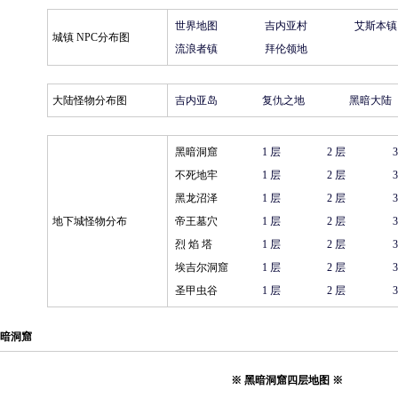
世界地图
吉内亚村
艾斯本镇
城镇 NPC分布图
流浪者镇
拜伦领地
大陆怪物分布图
吉内亚岛
复仇之地
黑暗大陆
黑暗洞窟
1 层
2 层
不死地牢
1 层
2 层
黑龙沼泽
1 层
2 层
地下城怪物分布
帝王墓穴
1 层
2 层
烈 焰 塔
1 层
2 层
埃吉尔洞窟
1 层
2 层
圣甲虫谷
1 层
2 层
暗洞窟
※ 黑暗洞窟四层地图 ※