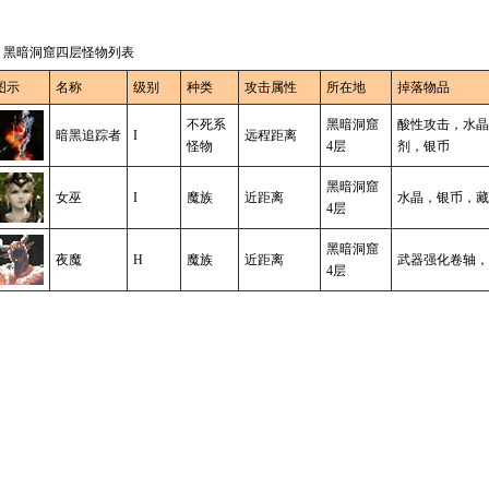
 黑暗洞窟四层怪物列表
图示
名称
级别
种类
攻击属性
所在地
掉落物品
不死系
黑暗洞窟
酸性攻击，水晶
暗黑追踪者
I
远程距离
怪物
4层
剂，银币
黑暗洞窟
女巫
I
魔族
近距离
水晶，银币，藏
4层
黑暗洞窟
夜魔
H
魔族
近距离
武器强化卷轴，
4层