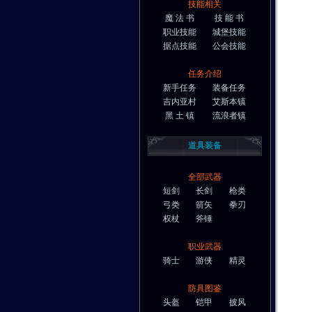
技能相关
魔 法 书
技 能 书
职业技能
城堡技能
据点技能
公会技能
任务介绍
新手任务
装备任务
吉内亚村
艾斯本镇
黑 土 镇
流浪者镇
道具装备
全部武器
短剑
长剑
枪类
弓类
箭矢
拳刃
权杖
斧锤
职业武器
骑士
游侠
精灵
防具图鉴
头盔
铠甲
披风