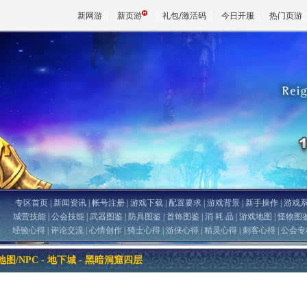
新网游
新页游
礼包/激活码
今日开服
热门页游
魔兽
天堂
王权与
专区首页
|
新闻资讯
|
帐号注册
|
游戏下载
|
配置要求
|
游戏背景
|
新手操作
|
游戏
城营技能
|
公会技能
|
武器图鉴
|
防具图鉴
|
首饰图鉴
|
消 耗 品
|
游戏地图
|
怪物图
经验心得
|
评论交流
|
心情创作
|
骑士心得
|
游侠心得
|
精灵心得
|
刺客心得
|
公会专
图/NPC - 地下城 - 黑暗洞窟四层