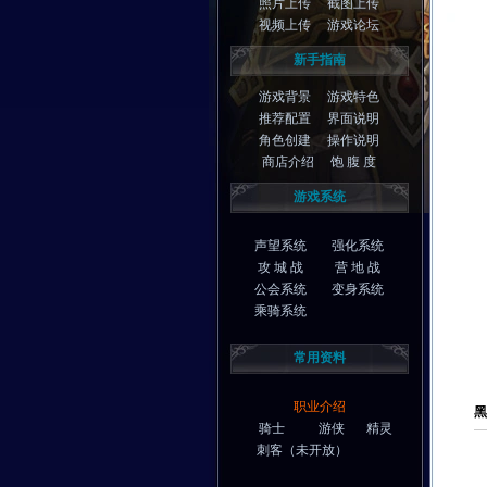
照片上传
截图上传
视频上传
游戏论坛
新手指南
游戏背景
游戏特色
推荐配置
界面说明
角色创建
操作说明
商店介绍
饱 腹 度
游戏系统
声望系统
强化系统
攻 城 战
营 地 战
公会系统
变身系统
乘骑系统
常用资料
职业介绍
黑
骑士
游侠
精灵
刺客
（未开放）